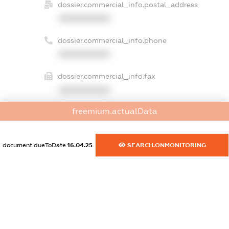
dossier.commercial_info.postal_address
XXXXXXXXXX
dossier.commercial_info.phone
XXXXXXXXXX
dossier.commercial_info.fax
XXXXXXXXXX
freemium.actualData
dossier.commercial_info.email
XXXXXXXXXX
document.dueToDate
16.04.25
SEARCH.ONMONITORING
dossier.commercial_info.website
XXXXXXXXXX
dossier.commercial_info.activity
XXXXXXXXXX