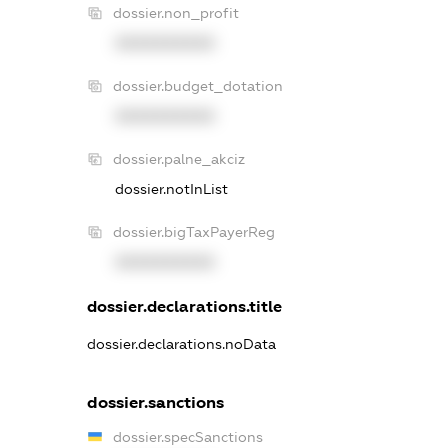
dossier.non_profit
XXXXXXXXXX
dossier.budget_dotation
XXXXXXXXXX
dossier.palne_akciz
dossier.notInList
dossier.bigTaxPayerReg
XXXXXXXXXX
dossier.declarations.title
dossier.declarations.noData
dossier.sanctions
dossier.specSanctions