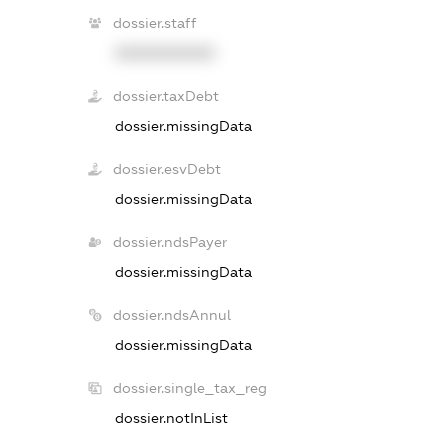
dossier.staff
XXXXXXXXXX
dossier.taxDebt
dossier.missingData
dossier.esvDebt
dossier.missingData
dossier.ndsPayer
dossier.missingData
dossier.ndsAnnul
dossier.missingData
dossier.single_tax_reg
dossier.notInList