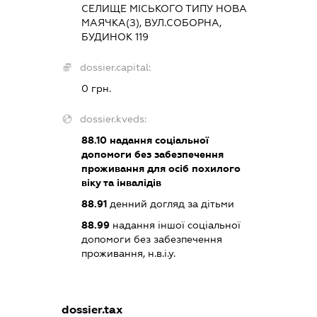
СЕЛИЩЕ МІСЬКОГО ТИПУ НОВА
МАЯЧКА(З), ВУЛ.СОБОРНА,
БУДИНОК 119
dossier.capital:
0 грн.
dossier.kveds:
88.10
надання соціальної
допомоги без забезпечення
проживання для осіб похилого
віку та інвалідів
88.91
денний догляд за дітьми
88.99
надання іншої соціальної
допомоги без забезпечення
проживання, н.в.і.у.
dossier.tax