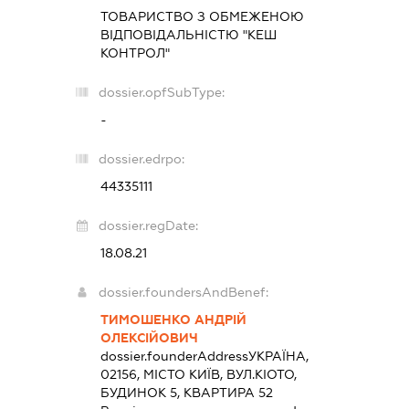
ТОВАРИСТВО З ОБМЕЖЕНОЮ
ВІДПОВІДАЛЬНІСТЮ "КЕШ
КОНТРОЛ"
dossier.opfSubType:
-
dossier.edrpo:
44335111
dossier.regDate:
18.08.21
dossier.foundersAndBenef:
ТИМОШЕНКО АНДРІЙ
ОЛЕКСІЙОВИЧ
dossier.founderAddress
УКРАЇНА,
02156, МІСТО КИЇВ, ВУЛ.КІОТО,
БУДИНОК 5, КВАРТИРА 52