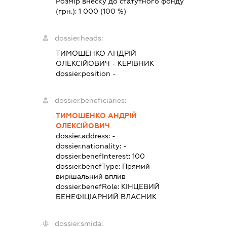
Розмір внеску до статутного фонду
(грн.):
1 000
(100 %)
dossier.heads:
ТИМОШЕНКО АНДРІЙ
ОЛЕКСІЙОВИЧ
-
КЕРІВНИК
dossier.position -
dossier.beneficiaries:
ТИМОШЕНКО АНДРІЙ
ОЛЕКСІЙОВИЧ
dossier.address:
-
dossier.nationality:
-
dossier.benefInterest:
100
dossier.benefType:
Прямий
вирішальний вплив
dossier.benefRole:
КІНЦЕВИЙ
БЕНЕФІЦІАРНИЙ ВЛАСНИК
dossier.smida: