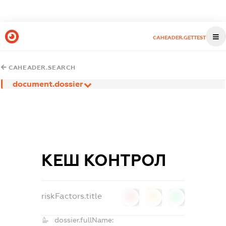
CAHEADER.GETTEST
CAHEADER.SEARCH
document.dossier
КЕШ КОНТРОЛ
riskFactors.title
0
0
0
dossier.fullName: