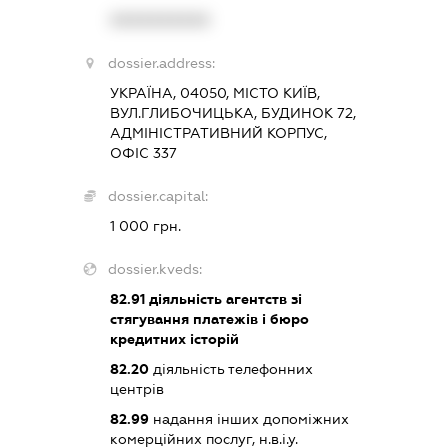
XXXXXXXXXX
dossier.address:
УКРАЇНА, 04050, МІСТО КИЇВ,
ВУЛ.ГЛИБОЧИЦЬКА, БУДИНОК 72,
АДМІНІСТРАТИВНИЙ КОРПУС,
ОФІС 337
dossier.capital:
1 000 грн.
dossier.kveds:
82.91
діяльність агентств зі
стягування платежів і бюро
кредитних історій
82.20
діяльність телефонних
центрів
82.99
надання інших допоміжних
комерційних послуг, н.в.і.у.