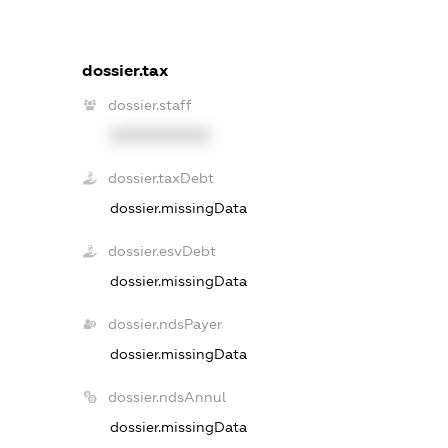
dossier.tax
dossier.staff
XXXXXXXXXX
dossier.taxDebt
dossier.missingData
dossier.esvDebt
dossier.missingData
dossier.ndsPayer
dossier.missingData
dossier.ndsAnnul
dossier.missingData