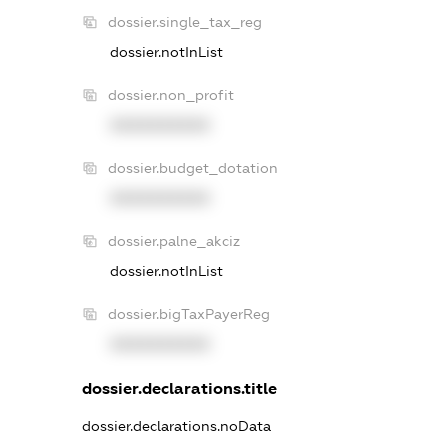
dossier.single_tax_reg
dossier.notInList
dossier.non_profit
XXXXXXXXXX
dossier.budget_dotation
XXXXXXXXXX
dossier.palne_akciz
dossier.notInList
dossier.bigTaxPayerReg
XXXXXXXXXX
dossier.declarations.title
dossier.declarations.noData