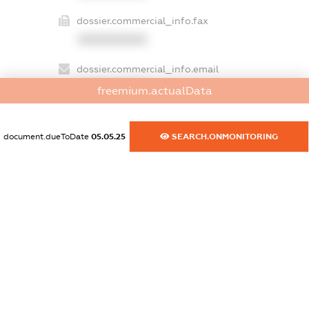
dossier.commercial_info.fax
XXXXXXXXXX
dossier.commercial_info.email
XXXXXXXXXX
freemium.actualData
dossier.commercial_info.website
XXXXXXXXXX
document.dueToDate
05.05.25
SEARCH.ONMONITORING
dossier.commercial_info.activity
XXXXXXXXXX
freemium.exampleText_1
freemium.exampleText_2
freemium.anonymousPerSearch2
FREEMIUM.DETAILS