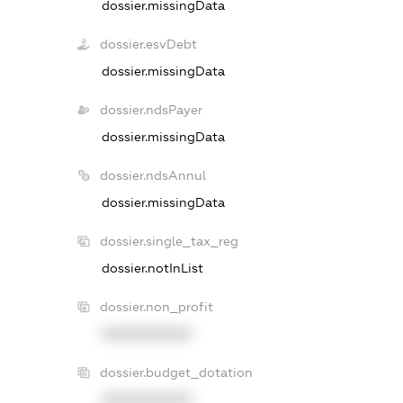
dossier.missingData
dossier.esvDebt
dossier.missingData
dossier.ndsPayer
dossier.missingData
dossier.ndsAnnul
dossier.missingData
dossier.single_tax_reg
dossier.notInList
dossier.non_profit
XXXXXXXXXX
dossier.budget_dotation
XXXXXXXXXX