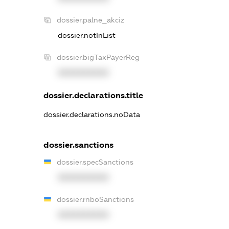
dossier.palne_akciz
dossier.notInList
dossier.bigTaxPayerReg
XXXXXXXXXX
dossier.declarations.title
dossier.declarations.noData
dossier.sanctions
dossier.specSanctions
XXXXXXXXXX
dossier.rnboSanctions
XXXXXXXXXX