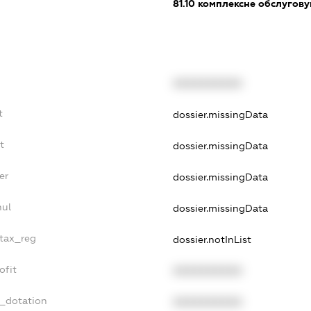
81.10
комплексне обслуговув
XXXXXXXXXX
t
dossier.missingData
t
dossier.missingData
er
dossier.missingData
nul
dossier.missingData
_tax_reg
dossier.notInList
ofit
XXXXXXXXXX
t_dotation
XXXXXXXXXX