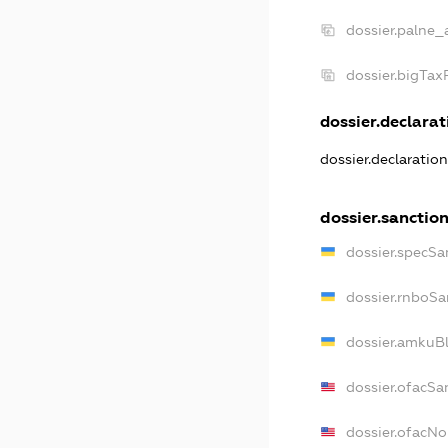
dossier.palne_
dossier.bigTa
dossier.declarati
dossier.declaratio
dossier.sanctio
dossier.specSa
dossier.rnboSa
dossier.amkuBl
dossier.ofacSa
dossier.ofacN