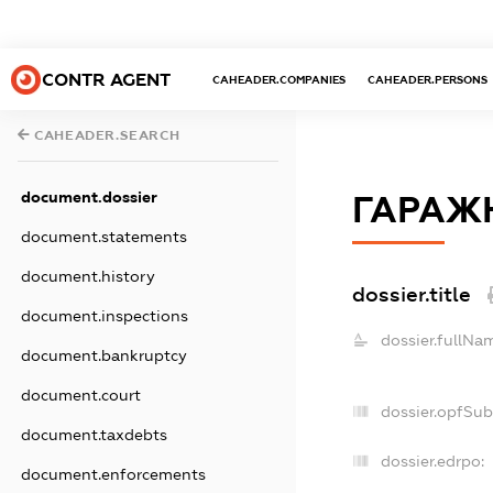
CONTR AGENT
CAHEADER.COMPANIES
CAHEADER.PERSONS
CAHEADER.SEARCH
document.dossier
ГАРАЖ
document.statements
document.history
dossier.title
document.inspections
dossier.fullNa
document.bankruptcy
document.court
dossier.opfSu
document.taxdebts
dossier.edrpo:
document.enforcements