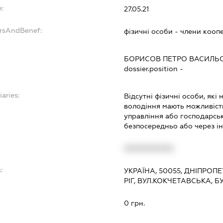
e:
27.05.21
ersAndBenef:
фізичні особи - члени кооп
БОРИСОВ ПЕТРО ВАСИЛЬ
dossier.position -
iaries:
Відсутні фізичні особи, як
володіння мають можливіст
управління або господарсь
безпосередньо або через і
XXXXXXXXXX
:
УКРАЇНА, 50055, ДНІПРОП
РІГ, ВУЛ.КОКЧЕТАВСЬКА, 
0 грн.