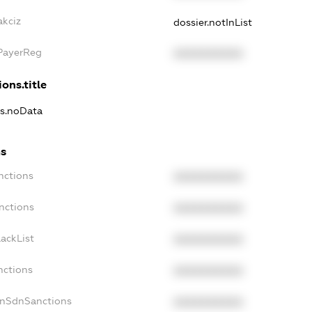
akciz
dossier.notInList
xPayerReg
XXXXXXXXXX
ons.title
ns.noData
ns
nctions
XXXXXXXXXX
nctions
XXXXXXXXXX
ackList
XXXXXXXXXX
nctions
XXXXXXXXXX
onSdnSanctions
XXXXXXXXXX