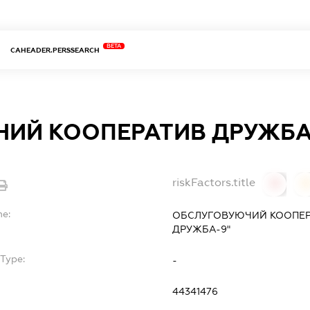
BETA
CAHEADER.PERSSEARCH
НИЙ КООПЕРАТИВ ДРУЖБА
riskFactors.title
0
0
me:
ОБСЛУГОВУЮЧИЙ КООПЕР
ДРУЖБА-9"
bType:
-
44341476