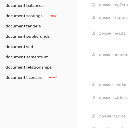
dossier.regDat
document.balances
document.scorings
new!
dossier.found
document.tenders
dossier.heads:
document.publicfunds
document.ved
dossier.benefic
document.semantrum
document.relationships
document.licenses
new!
dossier.smida:
dossier.address
dossier.capital: