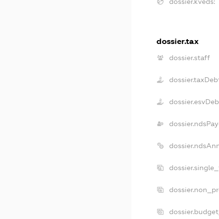
dossier.kveds:
dossier.tax
dossier.staff
dossier.taxDeb
dossier.esvDeb
dossier.ndsPay
dossier.ndsAn
dossier.single
dossier.non_pr
dossier.budge