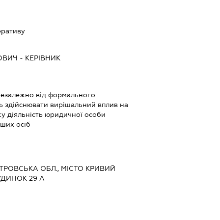
еративу
ОВИЧ
-
КЕРІВНИК
і незалежно від формального
ь здійснювати вирішальний вплив на
ку діяльність юридичної особи
нших осіб
ЕТРОВСЬКА ОБЛ., МІСТО КРИВИЙ
БУДИНОК 29 А