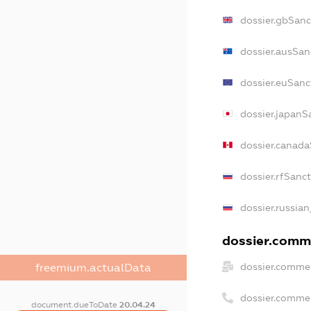
dossier.gbSanc
dossier.ausSan
dossier.euSanc
dossier.japanS
dossier.canad
dossier.rfSanc
dossier.russian
dossier.comme
dossier.commer
freemium.actualData
dossier.comme
document.dueToDate
20.04.24