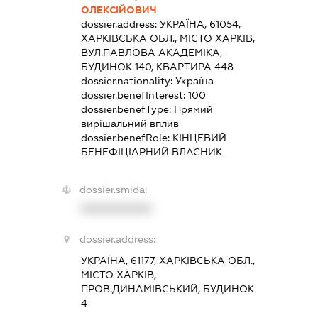
ОЛЕКСІЙОВИЧ
dossier.address:
УКРАЇНА, 61054,
ХАРКІВСЬКА ОБЛ., МІСТО ХАРКІВ,
ВУЛ.ПАВЛОВА АКАДЕМІКА,
БУДИНОК 140, КВАРТИРА 448
dossier.nationality:
Україна
dossier.benefInterest:
100
dossier.benefType:
Прямий
вирішальний вплив
dossier.benefRole:
КІНЦЕВИЙ
БЕНЕФІЦІАРНИЙ ВЛАСНИК
dossier.smida:
XXXXXXXXXX
dossier.address:
УКРАЇНА, 61177, ХАРКІВСЬКА ОБЛ.,
МІСТО ХАРКІВ,
ПРОВ.ДИНАМІВСЬКИЙ, БУДИНОК
4