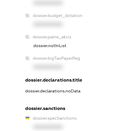
XXXXXXXXXX
dossier.budget_dotation
XXXXXXXXXX
dossier.palne_akciz
dossier.notInList
dossier.bigTaxPayerReg
XXXXXXXXXX
dossier.declarations.title
dossier.declarations.noData
dossier.sanctions
dossier.specSanctions
XXXXXXXXXX