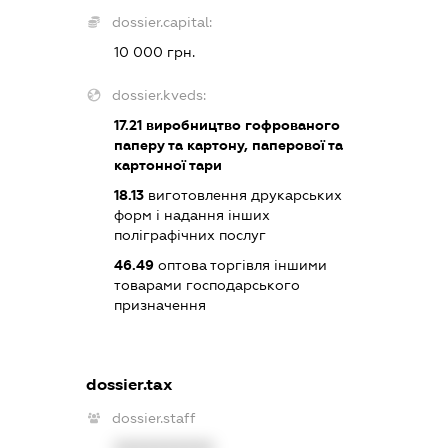
dossier.capital:
10 000 грн.
dossier.kveds:
17.21
виробництво гофрованого
паперу та картону, паперової та
картонної тари
18.13
виготовлення друкарських
форм і надання інших
поліграфічних послуг
46.49
оптова торгівля іншими
товарами господарського
призначення
dossier.tax
dossier.staff