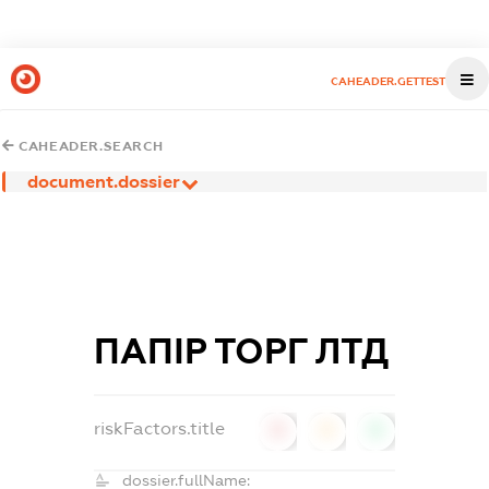
CAHEADER.GETTEST
CAHEADER.SEARCH
document.dossier
ПАПІР ТОРГ ЛТД
riskFactors.title
0
0
0
dossier.fullName: