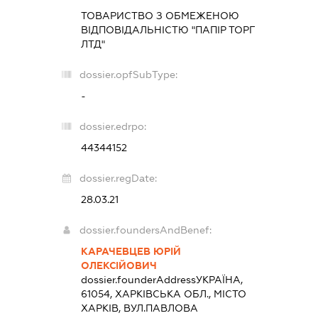
ТОВАРИСТВО З ОБМЕЖЕНОЮ
ВІДПОВІДАЛЬНІСТЮ "ПАПІР ТОРГ
ЛТД"
dossier.opfSubType:
-
dossier.edrpo:
44344152
dossier.regDate:
28.03.21
dossier.foundersAndBenef:
КАРАЧЕВЦЕВ ЮРІЙ
ОЛЕКСІЙОВИЧ
dossier.founderAddress
УКРАЇНА,
61054, ХАРКІВСЬКА ОБЛ., МІСТО
ХАРКІВ, ВУЛ.ПАВЛОВА