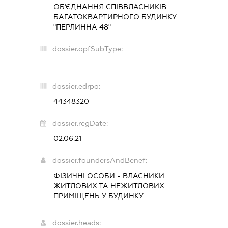
ОБ'ЄДНАННЯ СПІВВЛАСНИКІВ
БАГАТОКВАРТИРНОГО БУДИНКУ
"ПЕРЛИННА 48"
dossier.opfSubType:
-
dossier.edrpo:
44348320
dossier.regDate:
02.06.21
dossier.foundersAndBenef:
ФІЗИЧНІ ОСОБИ - ВЛАСНИКИ
ЖИТЛОВИХ ТА НЕЖИТЛОВИХ
ПРИМІЩЕНЬ У БУДИНКУ
dossier.heads: