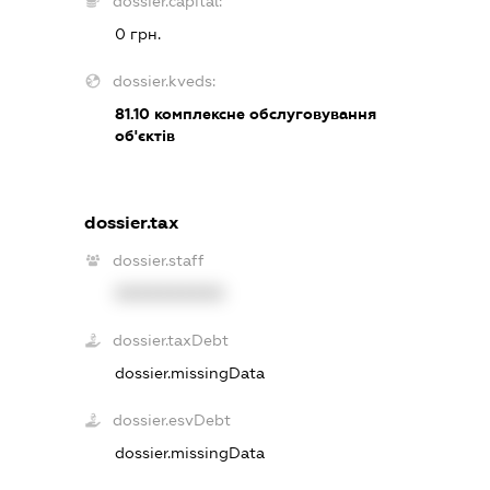
dossier.capital:
0 грн.
dossier.kveds:
81.10
комплексне обслуговування
об'єктів
dossier.tax
dossier.staff
XXXXXXXXXX
dossier.taxDebt
dossier.missingData
dossier.esvDebt
dossier.missingData