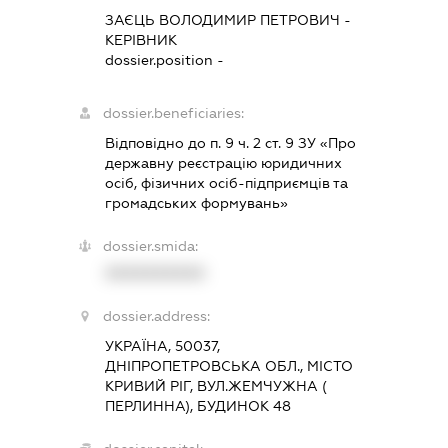
ЗАЄЦЬ ВОЛОДИМИР ПЕТРОВИЧ
-
КЕРІВНИК
dossier.position -
dossier.beneficiaries:
Відповідно до п. 9 ч. 2 ст. 9 ЗУ «Про
державну реєстрацію юридичних
осіб, фізичних осіб-підприємців та
громадських формувань»
dossier.smida:
XXXXXXXXXX
dossier.address:
УКРАЇНА, 50037,
ДНІПРОПЕТРОВСЬКА ОБЛ., МІСТО
КРИВИЙ РІГ, ВУЛ.ЖЕМЧУЖНА (
ПЕРЛИННА), БУДИНОК 48