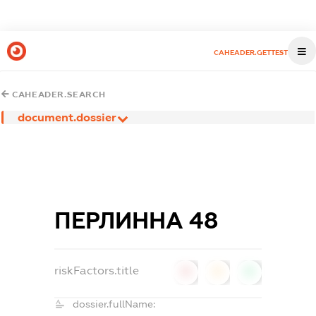
CAHEADER.GETTEST
CAHEADER.SEARCH
document.dossier
ПЕРЛИННА 48
riskFactors.title
0
0
0
dossier.fullName: