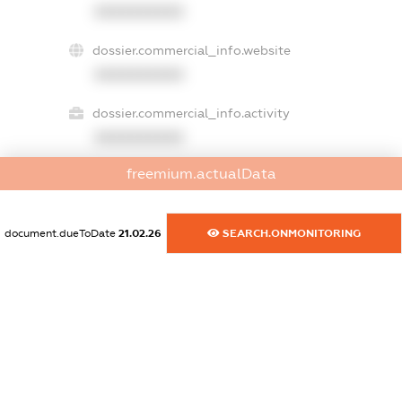
XXXXXXXXXX
dossier.commercial_info.website
XXXXXXXXXX
dossier.commercial_info.activity
XXXXXXXXXX
freemium.actualData
freemium.exampleText_1
freemium.exampleText_2
document.dueToDate
21.02.26
SEARCH.ONMONITORING
freemium.anonymousPerSearch2
FREEMIUM.DETAILS
FREEMIUM.REGISTER