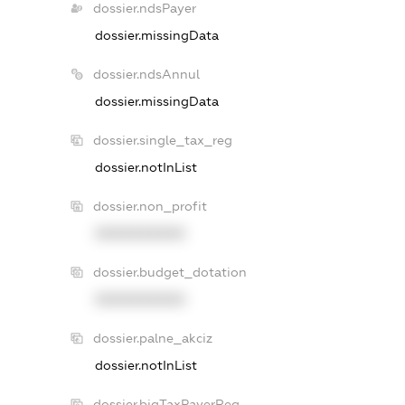
dossier.ndsPayer
dossier.missingData
dossier.ndsAnnul
dossier.missingData
dossier.single_tax_reg
dossier.notInList
dossier.non_profit
XXXXXXXXXX
dossier.budget_dotation
XXXXXXXXXX
dossier.palne_akciz
dossier.notInList
dossier.bigTaxPayerReg