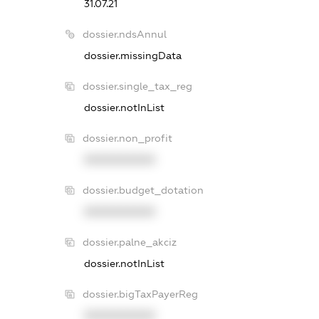
31.07.21
dossier.ndsAnnul
dossier.missingData
dossier.single_tax_reg
dossier.notInList
dossier.non_profit
XXXXXXXXXX
dossier.budget_dotation
XXXXXXXXXX
dossier.palne_akciz
dossier.notInList
dossier.bigTaxPayerReg
XXXXXXXXXX