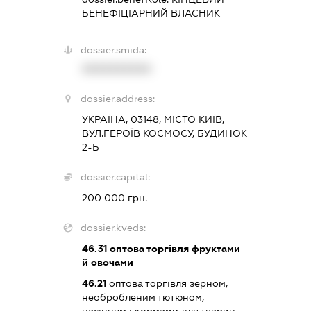
БЕНЕФІЦІАРНИЙ ВЛАСНИК
dossier.smida:
XXXXXXXXXX
dossier.address:
УКРАЇНА, 03148, МІСТО КИЇВ,
ВУЛ.ГЕРОЇВ КОСМОСУ, БУДИНОК
2-Б
dossier.capital:
200 000 грн.
dossier.kveds:
46.31
оптова торгівля фруктами
й овочами
46.21
оптова торгівля зерном,
необробленим тютюном,