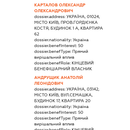
КАРТАЛОВ ОЛЕКСАНДР
ОЛЕКСАНДРОВИЧ
dossier.address:
УКРАЇНА, 01024,
МІСТО КИЇВ, ПРОВ.ГОРДІЄНКА
КОСТЯ, БУДИНОК 1 А, КВАРТИРА
62
dossier.nationality:
Україна
dossier.benefInterest:
50
dossier.benefType:
Прямий
вирішальний вплив
dossier.benefRole:
КІНЦЕВИЙ
БЕНЕФІЦІАРНИЙ ВЛАСНИК
АНДРУЩИК АНАТОЛІЙ
ЛЕОНІДОВИЧ
dossier.address:
УКРАЇНА, 03142,
МІСТО КИЇВ, ВУЛ.СЕМАШКА,
БУДИНОК 17, КВАРТИРА 20
dossier.nationality:
Україна
dossier.benefInterest:
50
dossier.benefType:
Прямий
вирішальний вплив
dossier.benefRole:
КІНЦЕВИЙ