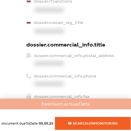
dossier.rfSanctions
XXXXXXXXXX
dossier.russian_reg_title
XXXXXXXXXX
dossier.commercial_info.title
dossier.commercial_info.postal_address
XXXXXXXXXX
dossier.commercial_info.phone
XXXXXXXXXX
dossier.commercial_info.fax
freemium.actualData
XXXXXXXXXX
dossier.commercial_info.email
document.dueToDate
05.05.25
SEARCH.ONMONITORING
XXXXXXXXXX