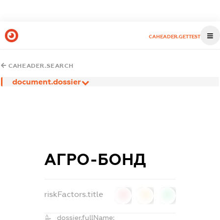
CAHEADER.GETTEST
CAHEADER.SEARCH
document.dossier
АГРО-БОНД
riskFactors.title
0
0
0
dossier.fullName: