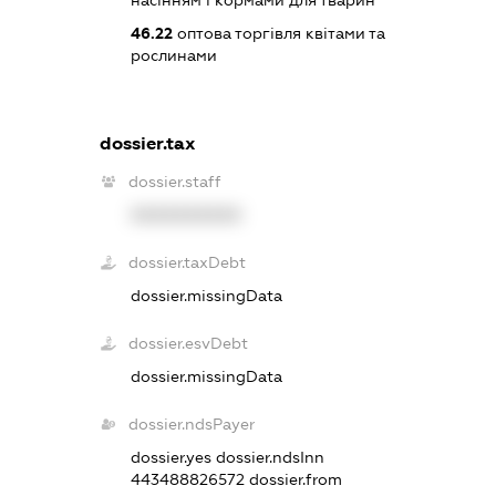
насінням і кормами для тварин
46.22
оптова торгівля квітами та
рослинами
dossier.tax
dossier.staff
XXXXXXXXXX
dossier.taxDebt
dossier.missingData
dossier.esvDebt
dossier.missingData
dossier.ndsPayer
dossier.yes
dossier.ndsInn
443488826572
dossier.from