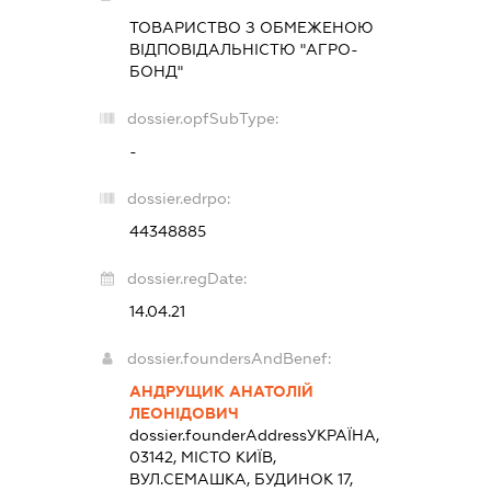
ТОВАРИСТВО З ОБМЕЖЕНОЮ
ВІДПОВІДАЛЬНІСТЮ "АГРО-
БОНД"
dossier.opfSubType:
-
dossier.edrpo:
44348885
dossier.regDate:
14.04.21
dossier.foundersAndBenef:
АНДРУЩИК АНАТОЛІЙ
ЛЕОНІДОВИЧ
dossier.founderAddress
УКРАЇНА,
03142, МІСТО КИЇВ,
ВУЛ.СЕМАШКА, БУДИНОК 17,