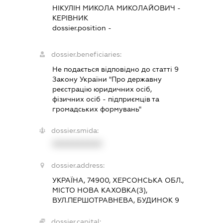
НІКУЛІН МИКОЛА МИКОЛАЙОВИЧ
-
КЕРІВНИК
dossier.position -
dossier.beneficiaries:
Не подається відповідно до статті 9
Закону України "Про державну
реєстрацію юридичних осіб,
фізичних осіб - підприємців та
громадських формувань"
dossier.smida:
XXXXXXXXXX
dossier.address:
УКРАЇНА, 74900, ХЕРСОНСЬКА ОБЛ.,
МІСТО НОВА КАХОВКА(З),
ВУЛ.ПЕРШОТРАВНЕВА, БУДИНОК 9
dossier.capital: