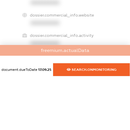
XXXXXXXXXX
dossier.commercial_info.website
XXXXXXXXXX
dossier.commercial_info.activity
XXXXXXXXXX
freemium.actualData
freemium.exampleText_1
document.dueToDate
17.09.25
SEARCH.ONMONITORING
freemium.exampleText_2
freemium.anonymousPerSearch2
FREEMIUM.DETAILS
FREEMIUM.REGISTER