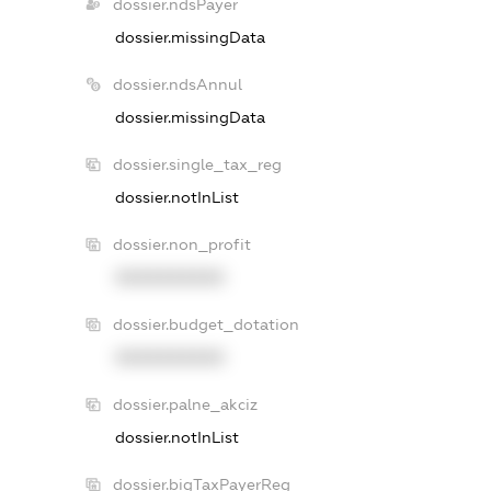
dossier.ndsPayer
dossier.missingData
dossier.ndsAnnul
dossier.missingData
dossier.single_tax_reg
dossier.notInList
dossier.non_profit
XXXXXXXXXX
dossier.budget_dotation
XXXXXXXXXX
dossier.palne_akciz
dossier.notInList
dossier.bigTaxPayerReg