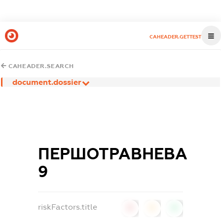
CAHEADER.GETTEST
CAHEADER.SEARCH
document.dossier
ПЕРШОТРАВНЕВА
9
riskFactors.title
0
0
0