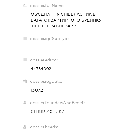
dossier.fullName:
ОБ'ЄДНАННЯ СПІВВЛАСНИКІВ
БАГАТОКВАРТИРНОГО БУДИНКУ
"ПЕРШОТРАВНЕВА 9"
dossier.opfSubType:
-
dossier.edrpo:
44354092
dossier.regDate:
13.07.21
dossier.foundersAndBenef:
СПІВВЛАСНИКИ
dossier.heads: