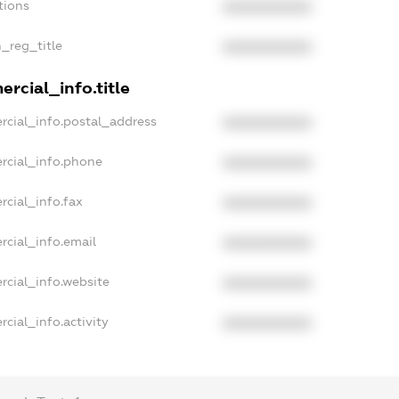
tions
XXXXXXXXXX
n_reg_title
XXXXXXXXXX
rcial_info.title
rcial_info.postal_address
XXXXXXXXXX
rcial_info.phone
XXXXXXXXXX
rcial_info.fax
XXXXXXXXXX
rcial_info.email
XXXXXXXXXX
rcial_info.website
XXXXXXXXXX
cial_info.activity
XXXXXXXXXX