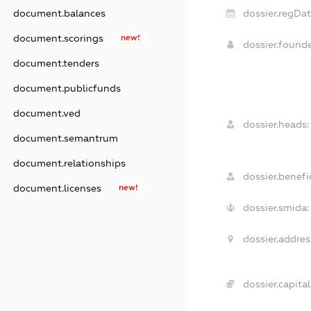
document.balances
dossier.regDat
document.scorings
new!
dossier.found
document.tenders
document.publicfunds
document.ved
dossier.heads:
document.semantrum
document.relationships
dossier.benefic
document.licenses
new!
dossier.smida:
dossier.addres
dossier.capital