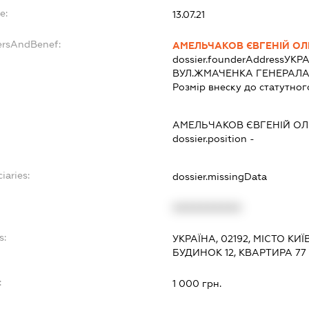
e:
13.07.21
ersAndBenef:
АМЕЛЬЧАКОВ ЄВГЕНІЙ О
dossier.founderAddress
УКРА
ВУЛ.ЖМАЧЕНКА ГЕНЕРАЛА,
Розмір внеску до статутног
АМЕЛЬЧАКОВ ЄВГЕНІЙ О
dossier.position -
iaries:
dossier.missingData
XXXXXXXXXX
s:
УКРАЇНА, 02192, МІСТО КИ
БУДИНОК 12, КВАРТИРА 77
:
1 000 грн.