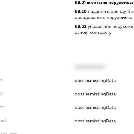
68.31
агентства нерухомост
68.20
надання в оренду й е
орендованого нерухомого
68.32
управління нерухоми
основі контракту
XXXXXXXXXX
bt
dossier.missingData
bt
dossier.missingData
yer
dossier.missingData
nul
dossier.missingData
e_tax_reg