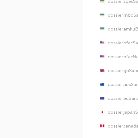
dossier.specS
dossier.rnboS
dossier.amkuB
dossier.ofacS
dossier.ofac
dossier.gbSan
dossier.ausSa
dossier.euSan
dossier.japan
dossier.canad