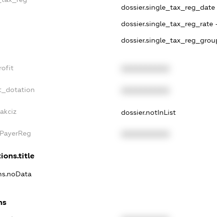
dossier.single_tax_reg_date -
dossier.single_tax_reg_rate 
dossier.single_tax_reg_grou
rofit
XXXXXXXXXX
t_dotation
XXXXXXXXXX
akciz
dossier.notInList
xPayerReg
XXXXXXXXXX
ions.title
ons.noData
ns