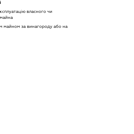
і
ксплуатацію власного чи
 майна
м майном за винагороду або на