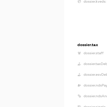
dossier.kveds:
dossier.tax
dossier.staff
dossier.taxDe
dossier.esvDe
dossier.ndsPa
dossier.ndsAn
dossier.singl