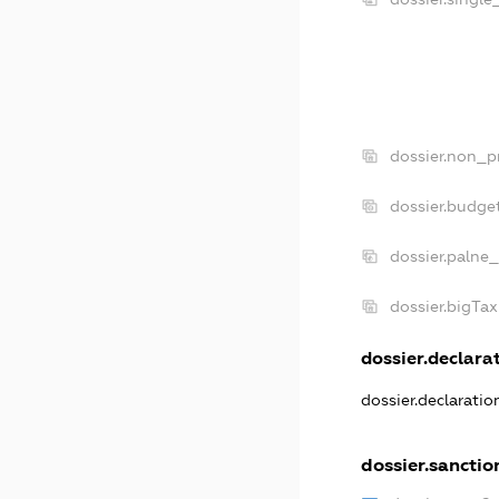
dossier.non_p
dossier.budge
dossier.palne_
dossier.bigTa
dossier.declarat
dossier.declarati
dossier.sanctio