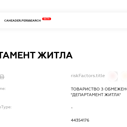
BETA
CAHEADER.PERSSEARCH
ТАМЕНТ ЖИТЛА
riskFactors.title
0
0
me:
ТОВАРИСТВО З ОБМЕЖЕН
"ДЕПАРТАМЕНТ ЖИТЛА"
bType:
-
44354176