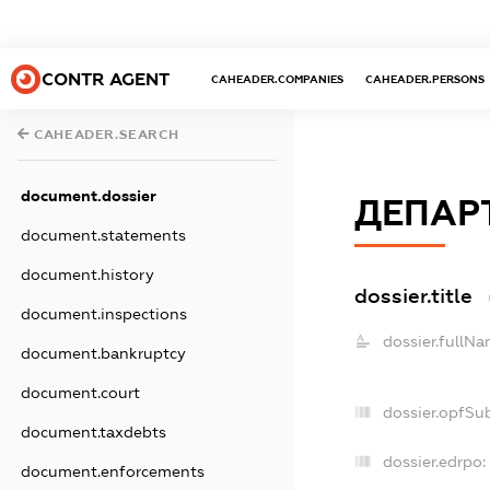
CONTR AGENT
CAHEADER.COMPANIES
CAHEADER.PERSONS
CAHEADER.SEARCH
document.dossier
ДЕПАР
document.statements
document.history
dossier.title
document.inspections
dossier.fullNa
document.bankruptcy
document.court
dossier.opfSu
document.taxdebts
dossier.edrpo:
document.enforcements