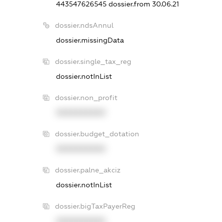
443547626545
dossier.from 30.06.21
dossier.ndsAnnul
dossier.missingData
dossier.single_tax_reg
dossier.notInList
dossier.non_profit
XXXXXXXXXX
dossier.budget_dotation
XXXXXXXXXX
dossier.palne_akciz
dossier.notInList
dossier.bigTaxPayerReg
XXXXXXXXXX