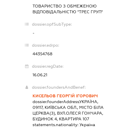
ТОВАРИСТВО З ОБМЕЖЕНОЮ
ВІДПОВІДАЛЬНІСТЮ "ТРЕС ГРУП"
dossier.opfSubType:
-
dossier.edrpo:
44354768
dossier.regDate:
16.06.21
dossier.foundersAndBenef:
КИСЕЛЬОВ ГЕОРГІЙ ІГОРОВИЧ
dossier.founderAddress
УКРАЇНА,
09117, КИЇВСЬКА ОБЛ., МІСТО БІЛА
ЦЕРКВА(З), ВУЛ.ОЛЕСЯ ГОНЧАРА,
БУДИНОК 4, КВАРТИРА 107
statements.nationality:
Україна