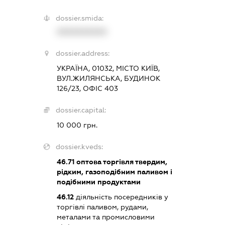
dossier.smida:
XXXXXXXXXX
dossier.address:
УКРАЇНА, 01032, МІСТО КИЇВ,
ВУЛ.ЖИЛЯНСЬКА, БУДИНОК
126/23, ОФІС 403
dossier.capital:
10 000 грн.
dossier.kveds:
46.71
оптова торгівля твердим,
рідким, газоподібним паливом і
подібними продуктами
46.12
діяльність посередників у
торгівлі паливом, рудами,
металами та промисловими