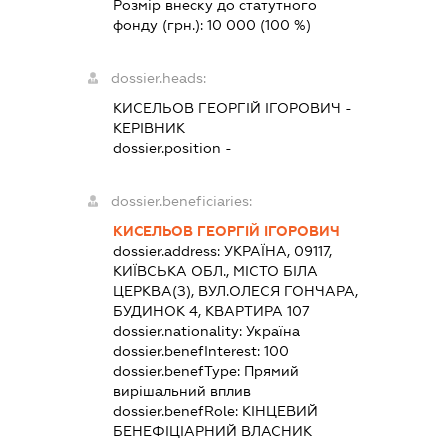
Розмір внеску до статутного
фонду (грн.):
10 000
(100 %)
dossier.heads:
КИСЕЛЬОВ ГЕОРГІЙ ІГОРОВИЧ
-
КЕРІВНИК
dossier.position -
dossier.beneficiaries:
КИСЕЛЬОВ ГЕОРГІЙ ІГОРОВИЧ
dossier.address:
УКРАЇНА, 09117,
КИЇВСЬКА ОБЛ., МІСТО БІЛА
ЦЕРКВА(З), ВУЛ.ОЛЕСЯ ГОНЧАРА,
БУДИНОК 4, КВАРТИРА 107
dossier.nationality:
Україна
dossier.benefInterest:
100
dossier.benefType:
Прямий
вирішальний вплив
dossier.benefRole:
КІНЦЕВИЙ
БЕНЕФІЦІАРНИЙ ВЛАСНИК