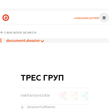
CAHEADER.GETTEST
CAHEADER.SEARCH
document.dossier
ТРЕС ГРУП
riskFactors.title
0
0
0
dossier.fullName: