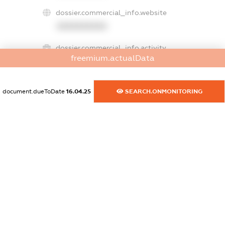
dossier.commercial_info.website
XXXXXXXXXX
dossier.commercial_info.activity
freemium.actualData
XXXXXXXXXX
document.dueToDate
16.04.25
SEARCH.ONMONITORING
freemium.exampleText_1
freemium.exampleText_2
freemium.anonymousPerSearch2
FREEMIUM.DETAILS
FREEMIUM.REGISTER