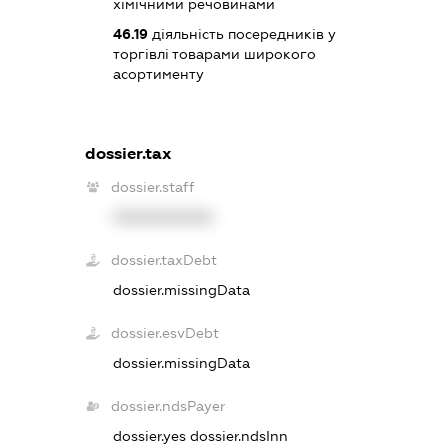
хімічними речовинами
46.19
діяльність посередників у
торгівлі товарами широкого
асортименту
dossier.tax
dossier.staff
XXXXXXXXXX
dossier.taxDebt
dossier.missingData
dossier.esvDebt
dossier.missingData
dossier.ndsPayer
dossier.yes
dossier.ndsInn