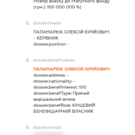
Розмір внеску до статутного фонду
(грн.):
100 000
(100 %)
dossier.heads:
ПАЛАМАРЮК ОЛЕКСІЙ ЮРІЙОВИЧ
-
КЕРІВНИК
dossier.position -
dossier.beneficiaries:
ПАЛАМАРЮК ОЛЕКСІЙ ЮРІЙОВИЧ
dossier.address:
-
dossier.nationality:
-
dossier.benefInterest:
100
dossier.benefType:
Прямий
вирішальний вплив
dossier.benefRole:
КІНЦЕВИЙ
БЕНЕФІЦІАРНИЙ ВЛАСНИК
dossier.smida: