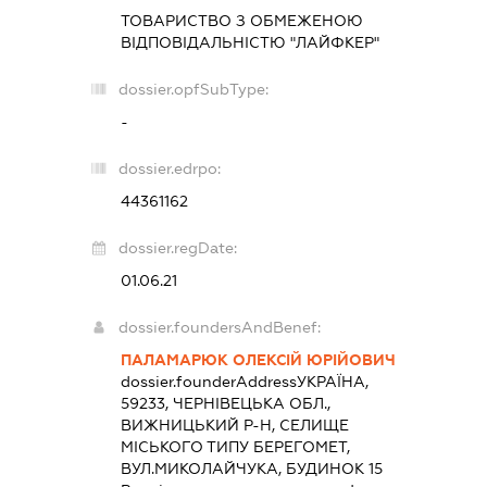
ТОВАРИСТВО З ОБМЕЖЕНОЮ
ВІДПОВІДАЛЬНІСТЮ "ЛАЙФКЕР"
dossier.opfSubType:
-
dossier.edrpo:
44361162
dossier.regDate:
01.06.21
dossier.foundersAndBenef:
ПАЛАМАРЮК ОЛЕКСІЙ ЮРІЙОВИЧ
dossier.founderAddress
УКРАЇНА,
59233, ЧЕРНІВЕЦЬКА ОБЛ.,
ВИЖНИЦЬКИЙ Р-Н, СЕЛИЩЕ
МІСЬКОГО ТИПУ БЕРЕГОМЕТ,
ВУЛ.МИКОЛАЙЧУКА, БУДИНОК 15