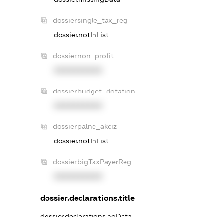
dossier.single_tax_reg
dossier.notInList
dossier.non_profit
XXXXXXXXXX
dossier.budget_dotation
XXXXXXXXXX
dossier.palne_akciz
dossier.notInList
dossier.bigTaxPayerReg
XXXXXXXXXX
dossier.declarations.title
dossier.declarations.noData