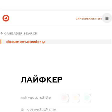
CAHEADER.GETTEST
CAHEADER.SEARCH
document.dossier
ЛАЙФКЕР
riskFactors.title
0
0
0
dossier.fullName: