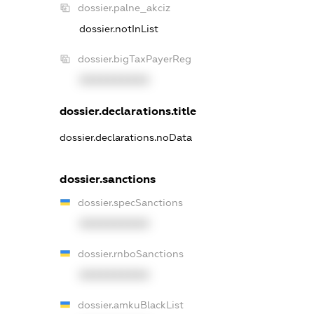
dossier.palne_akciz
dossier.notInList
dossier.bigTaxPayerReg
XXXXXXXXXX
dossier.declarations.title
dossier.declarations.noData
dossier.sanctions
dossier.specSanctions
XXXXXXXXXX
dossier.rnboSanctions
XXXXXXXXXX
dossier.amkuBlackList