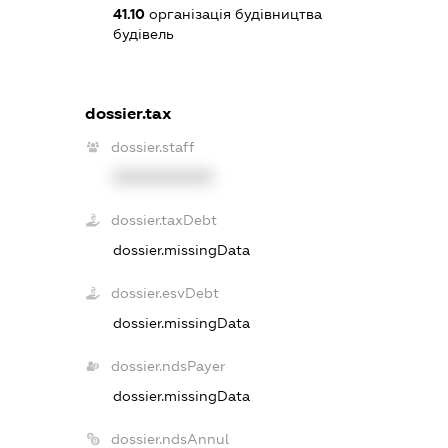
41.10
організація будівництва
будівель
dossier.tax
dossier.staff
XXXXXXXXXX
dossier.taxDebt
dossier.missingData
dossier.esvDebt
dossier.missingData
dossier.ndsPayer
dossier.missingData
dossier.ndsAnnul