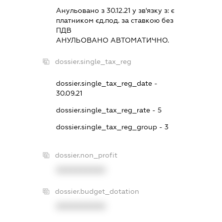
Анульовано з 30.12.21 у зв'язку з:
є
платником єд.под. за ставкою без
ПДВ
АНУЛЬОВАНО АВТОМАТИЧНО.
dossier.single_tax_reg
dossier.single_tax_reg_date -
30.09.21
dossier.single_tax_reg_rate - 5
dossier.single_tax_reg_group - 3
dossier.non_profit
XXXXXXXXXX
dossier.budget_dotation
XXXXXXXXXX