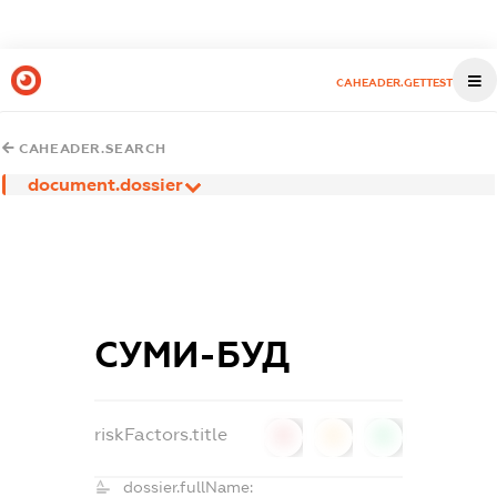
CAHEADER.GETTEST
CAHEADER.SEARCH
document.dossier
СУМИ-БУД
riskFactors.title
0
0
0
dossier.fullName: