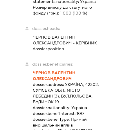
statements.nationality:
Україна
Розмір внеску до статутного
фонду (грн.):
1 000
(100 %)
dossier.heads:
ЧЕРНОВ ВАЛЕНТИН
ОЛЕКСАНДРОВИЧ
-
КЕРІВНИК
dossier.position -
dossier.beneficiaries:
ЧЕРНОВ ВАЛЕНТИН
ОЛЕКСАНДРОВИЧ
dossier.address:
УКРАЇНА, 42202,
СУМСЬКА ОБЛ., МІСТО
ЛЕБЕДИН(З), ВУЛ.ПОЛЬОВА,
БУДИНОК 19
dossier.nationality:
Україна
dossier.benefInterest:
100
dossier.benefType:
Прямий
вирішальний вплив