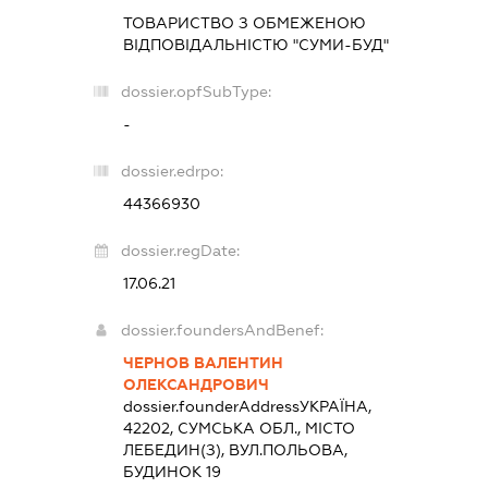
ТОВАРИСТВО З ОБМЕЖЕНОЮ
ВІДПОВІДАЛЬНІСТЮ "СУМИ-БУД"
dossier.opfSubType:
-
dossier.edrpo:
44366930
dossier.regDate:
17.06.21
dossier.foundersAndBenef:
ЧЕРНОВ ВАЛЕНТИН
ОЛЕКСАНДРОВИЧ
dossier.founderAddress
УКРАЇНА,
42202, СУМСЬКА ОБЛ., МІСТО
ЛЕБЕДИН(З), ВУЛ.ПОЛЬОВА,
БУДИНОК 19