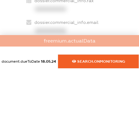
dossier.commercial_info.fax
XXXXXXXXXX
dossier.commercial_info.email
XXXXXXXXXX
freemium.actualData
dossier.commercial_info.website
XXXXXXXXXX
document.dueToDate
18.05.24
SEARCH.ONMONITORING
dossier.commercial_info.activity
XXXXXXXXXX
freemium.exampleText_1
freemium.exampleText_2
freemium.anonymousPerSearch2
FREEMIUM.DETAILS
FREEMIUM.REGISTER