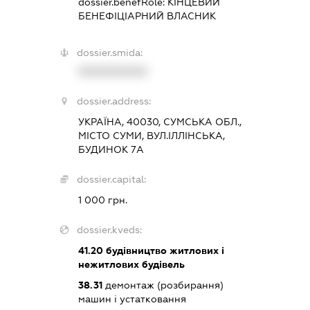
dossier.benefRole:
КІНЦЕВИЙ
БЕНЕФІЦІАРНИЙ ВЛАСНИК
dossier.smida:
XXXXXXXXXX
dossier.address:
УКРАЇНА, 40030, СУМСЬКА ОБЛ.,
МІСТО СУМИ, ВУЛ.ІЛЛІНСЬКА,
БУДИНОК 7А
dossier.capital:
1 000 грн.
dossier.kveds:
41.20
будівництво житлових і
нежитлових будівель
38.31
демонтаж (розбирання)
машин і устатковання