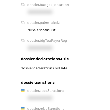
dossier.budget_dotation
XXXXXXXXXX
dossier.palne_akciz
dossier.notInList
dossier.bigTaxPayerReg
XXXXXXXXXX
dossier.declarations.title
dossier.declarations.noData
dossier.sanctions
dossier.specSanctions
XXXXXXXXXX
dossier.rnboSanctions