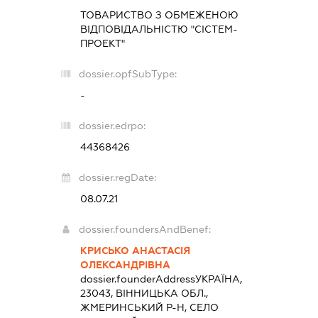
ТОВАРИСТВО З ОБМЕЖЕНОЮ
ВІДПОВІДАЛЬНІСТЮ "СІСТЕМ-
ПРОЕКТ"
dossier.opfSubType:
-
dossier.edrpo:
44368426
dossier.regDate:
08.07.21
dossier.foundersAndBenef:
КРИСЬКО АНАСТАСІЯ
ОЛЕКСАНДРІВНА
dossier.founderAddress
УКРАЇНА,
23043, ВІННИЦЬКА ОБЛ.,
ЖМЕРИНСЬКИЙ Р-Н, СЕЛО