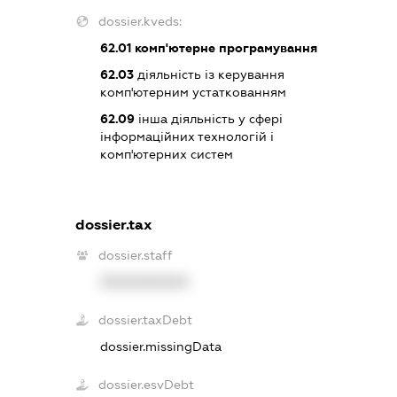
dossier.kveds:
62.01
комп'ютерне програмування
62.03
діяльність із керування
комп'ютерним устаткованням
62.09
інша діяльність у сфері
інформаційних технологій і
комп'ютерних систем
dossier.tax
dossier.staff
XXXXXXXXXX
dossier.taxDebt
dossier.missingData
dossier.esvDebt