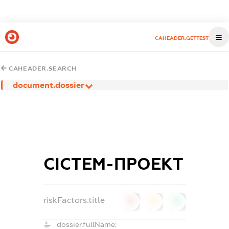
CAHEADER.GETTEST
CAHEADER.SEARCH
document.dossier
СІСТЕМ-ПРОЕКТ
riskFactors.title
0
0
0
dossier.fullName: