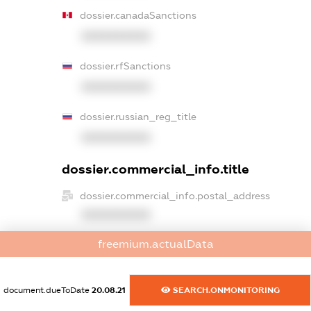
dossier.canadaSanctions
XXXXXXXXXX
dossier.rfSanctions
XXXXXXXXXX
dossier.russian_reg_title
XXXXXXXXXX
dossier.commercial_info.title
dossier.commercial_info.postal_address
XXXXXXXXXX
freemium.actualData
dossier.commercial_info.phone
XXXXXXXXXX
document.dueToDate
20.08.21
SEARCH.ONMONITORING
dossier.commercial_info.fax