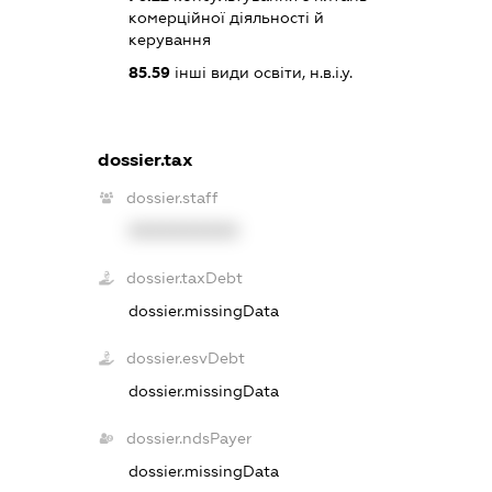
комерційної діяльності й
керування
85.59
інші види освіти, н.в.і.у.
dossier.tax
dossier.staff
XXXXXXXXXX
dossier.taxDebt
dossier.missingData
dossier.esvDebt
dossier.missingData
dossier.ndsPayer
dossier.missingData