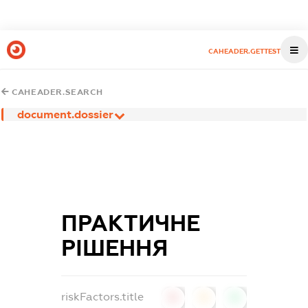
CAHEADER.GETTEST
CAHEADER.SEARCH
document.dossier
ПРАКТИЧНЕ
РІШЕННЯ
riskFactors.title
0
0
0