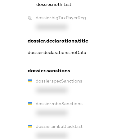
dossier.notInList
dossier.bigTaxPayerReg
XXXXXXXXXX
dossier.declarations.title
dossier.declarations.noData
dossier.sanctions
dossier.specSanctions
XXXXXXXXXX
dossier.rnboSanctions
XXXXXXXXXX
dossier.amkuBlackList
XXXXXXXXXX