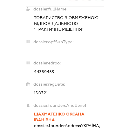
dossier.fullName:
ТОВАРИСТВО З ОБМЕЖЕНОЮ
ВІДПОВІДАЛЬНІСТЮ
"ПРАКТИЧНЕ РІШЕННЯ"
dossier.opfSubType:
-
dossier.edrpo:
44369453
dossier.regDate:
15.07.21
dossier.foundersAndBenef:
ШАХМАТЕНКО ОКСАНА
ІВАНІВНА
dossier.founderAddress
УКРАЇНА,