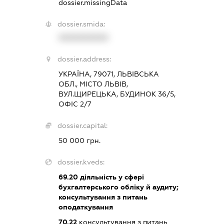
dossier.missingData
dossier.smida:
XXXXXXXXXX
dossier.address:
УКРАЇНА, 79071, ЛЬВІВСЬКА
ОБЛ., МІСТО ЛЬВІВ,
ВУЛ.ЩИРЕЦЬКА, БУДИНОК 36/5,
ОФІС 2/7
dossier.capital:
50 000 грн.
dossier.kveds:
69.20
діяльність у сфері
бухгалтерського обліку й аудиту;
консультування з питань
оподаткування
70.22
консультування з питань