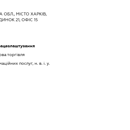
А ОБЛ., МІСТО ХАРКІВ,
ИНОК 21, ОФІС 15
працевлаштування
ова торгівля
ійних послуг, н. в. і. у.