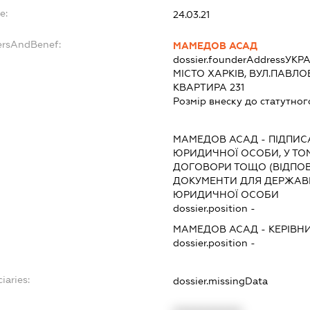
e:
24.03.21
ersAndBenef:
МАМЕДОВ АСАД
dossier.founderAddress
УКРА
МІСТО ХАРКІВ, ВУЛ.ПАВЛО
КВАРТИРА 231
Розмір внеску до статутног
МАМЕДОВ АСАД
-
ПІДПИС
ЮРИДИЧНОЇ ОСОБИ, У ТО
ДОГОВОРИ ТОЩО (ВІДПОВ
ДОКУМЕНТИ ДЛЯ ДЕРЖАВНО
ЮРИДИЧНОЇ ОСОБИ
dossier.position -
МАМЕДОВ АСАД
-
КЕРІВН
dossier.position -
iaries:
dossier.missingData