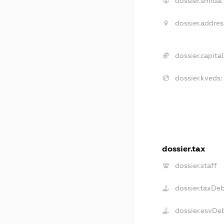
dossier.smida:
dossier.addres
dossier.capital
dossier.kveds:
dossier.tax
dossier.staff
dossier.taxDe
dossier.esvDe