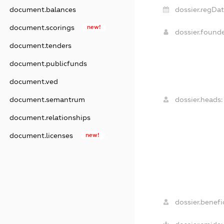
dossier.regDat
document.balances
document.scorings
new!
dossier.found
document.tenders
document.publicfunds
document.ved
dossier.heads:
document.semantrum
document.relationships
document.licenses
new!
dossier.benefic