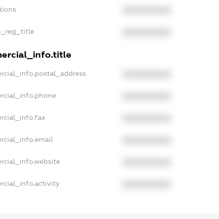
tions
XXXXXXXXXX
n_reg_title
XXXXXXXXXX
rcial_info.title
rcial_info.postal_address
XXXXXXXXXX
rcial_info.phone
XXXXXXXXXX
rcial_info.fax
XXXXXXXXXX
rcial_info.email
XXXXXXXXXX
rcial_info.website
XXXXXXXXXX
cial_info.activity
XXXXXXXXXX