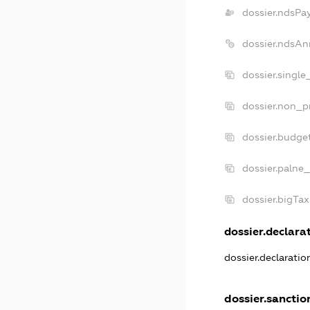
dossier.ndsPa
dossier.ndsAn
dossier.single
dossier.non_pr
dossier.budge
dossier.palne_
dossier.bigTa
dossier.declarat
dossier.declarati
dossier.sanctio