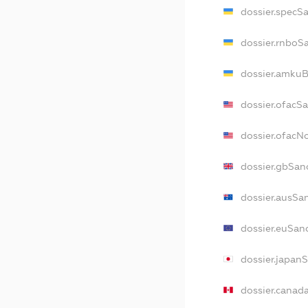
dossier.specS
dossier.rnboS
dossier.amkuB
dossier.ofacS
dossier.ofac
dossier.gbSan
dossier.ausSa
dossier.euSan
dossier.japan
dossier.canad