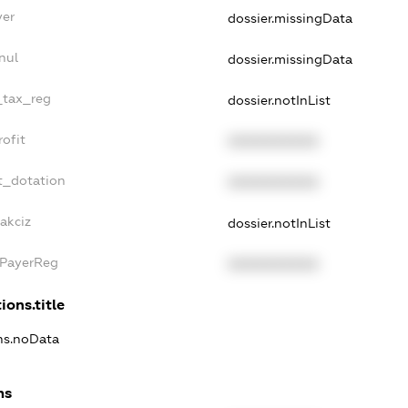
yer
dossier.missingData
nul
dossier.missingData
_tax_reg
dossier.notInList
ofit
XXXXXXXXXX
t_dotation
XXXXXXXXXX
akciz
dossier.notInList
xPayerReg
XXXXXXXXXX
ions.title
ons.noData
ns