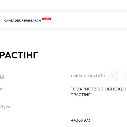
BETA
CAHEADER.PERSSEARCH
РАСТІНГ
riskFactors.title
0
0
me:
ТОВАРИСТВО З ОБМЕЖЕН
ТРАСТІНГ"
bType:
-
44369973