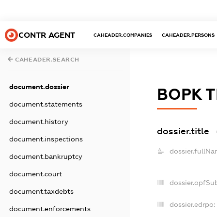
CONTR AGENT
CAHEADER.COMPANIES
CAHEADER.PERSONS
CAHEADER.SEARCH
document.dossier
ВОРК Т
document.statements
document.history
dossier.title
document.inspections
dossier.fullNa
document.bankruptcy
document.court
dossier.opfSu
document.taxdebts
dossier.edrpo:
document.enforcements