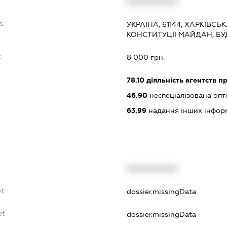
XXXXXXXXXX
s:
УКРАЇНА, 61144, ХАРКІВСЬК
КОНСТИТУЦІЇ МАЙДАН, БУД
:
8 000 грн.
78.10
діяльність агентств 
46.90
неспеціалізована опт
63.99
надання інших інформац
XXXXXXXXXX
bt
dossier.missingData
bt
dossier.missingData