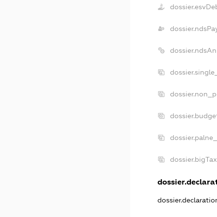
dossier.esvDe
dossier.ndsPa
dossier.ndsAn
dossier.singl
dossier.non_p
dossier.budge
dossier.palne_
dossier.bigTa
dossier.declarat
dossier.declarati