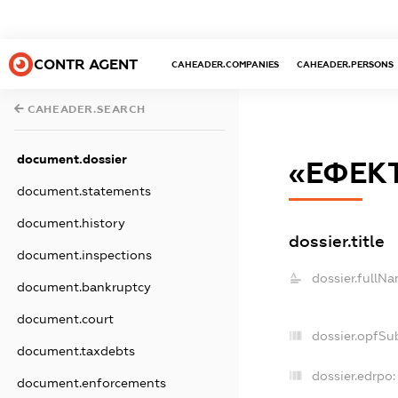
CONTR AGENT
CAHEADER.COMPANIES
CAHEADER.PERSONS
CAHEADER.SEARCH
document.dossier
«ЕФЕКТ
document.statements
document.history
dossier.title
document.inspections
dossier.fullNa
document.bankruptcy
document.court
dossier.opfSu
document.taxdebts
dossier.edrpo:
document.enforcements