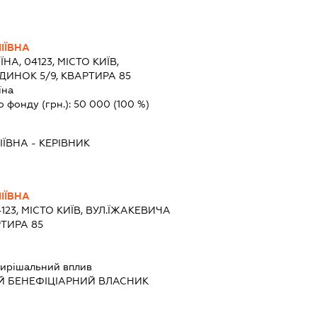
ІЇВНА
ЇНА, 04123, МІСТО КИЇВ,
ДИНОК 5/9, КВАРТИРА 85
їна
о фонду (грн.):
50 000
(100 %)
ІЇВНА
-
КЕРІВНИК
ІЇВНА
4123, МІСТО КИЇВ, ВУЛ.ЇЖАКЕВИЧА
РТИРА 85
ирішальний вплив
Й БЕНЕФІЦІАРНИЙ ВЛАСНИК