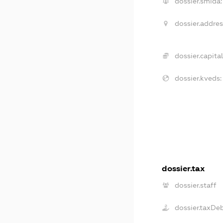
dossier.smida:
dossier.addres
dossier.capital
dossier.kveds:
dossier.tax
dossier.staff
dossier.taxDe