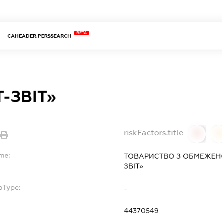
BETA
CAHEADER.PERSSEARCH
-ЗВІТ»
riskFactors.title
0
0
me:
ТОВАРИСТВО З ОБМЕЖЕН
ЗВІТ»
bType:
-
44370549