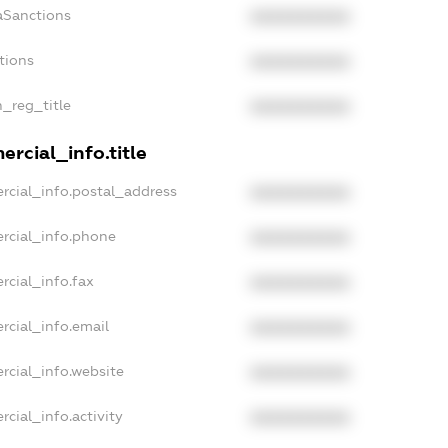
aSanctions
XXXXXXXXXX
tions
XXXXXXXXXX
n_reg_title
XXXXXXXXXX
rcial_info.title
rcial_info.postal_address
XXXXXXXXXX
rcial_info.phone
XXXXXXXXXX
rcial_info.fax
XXXXXXXXXX
rcial_info.email
XXXXXXXXXX
rcial_info.website
XXXXXXXXXX
cial_info.activity
XXXXXXXXXX