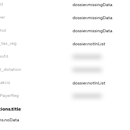
bt
dossier.missingData
yer
dossier.missingData
nul
dossier.missingData
e_tax_reg
dossier.notInList
rofit
XXXXXXXXXX
t_dotation
XXXXXXXXXX
akciz
dossier.notInList
xPayerReg
XXXXXXXXXX
ions.title
ons.noData