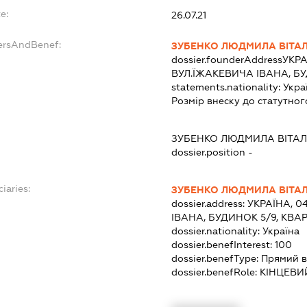
e:
26.07.21
ersAndBenef:
ЗУБЕНКО ЛЮДМИЛА ВІТАЛ
dossier.founderAddress
УКРА
ВУЛ.ЇЖАКЕВИЧА ІВАНА, БУ
statements.nationality:
Укра
Розмір внеску до статутног
ЗУБЕНКО ЛЮДМИЛА ВІТАЛ
dossier.position -
iaries:
ЗУБЕНКО ЛЮДМИЛА ВІТАЛ
dossier.address:
УКРАЇНА, 0
ІВАНА, БУДИНОК 5/9, КВА
dossier.nationality:
Україна
dossier.benefInterest:
100
dossier.benefType:
Прямий в
dossier.benefRole:
КІНЦЕВИ