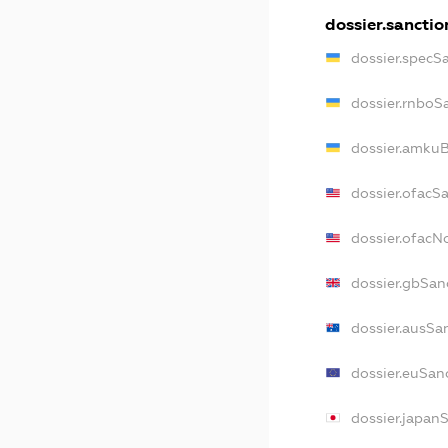
dossier.sanctio
dossier.specS
dossier.rnboS
dossier.amkuB
dossier.ofacS
dossier.ofac
dossier.gbSan
dossier.ausSa
dossier.euSan
dossier.japan