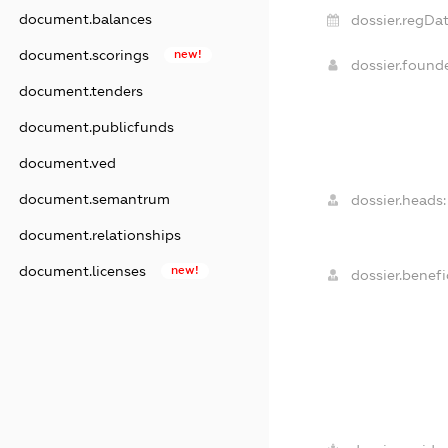
document.balances
dossier.regDat
document.scorings
new!
dossier.found
document.tenders
document.publicfunds
document.ved
document.semantrum
dossier.heads:
document.relationships
document.licenses
new!
dossier.benefic