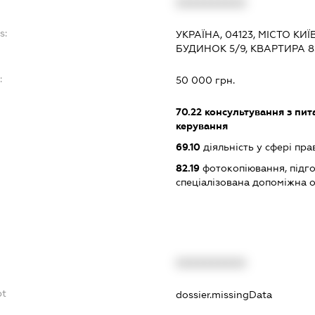
XXXXXXXXXX
s:
УКРАЇНА, 04123, МІСТО КИ
БУДИНОК 5/9, КВАРТИРА 8
:
50 000 грн.
70.22
консультування з пита
керування
69.10
діяльність у сфері пра
82.19
фотокопіювання, підго
спеціалізована допоміжна о
XXXXXXXXXX
bt
dossier.missingData