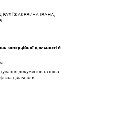
ЇВ, ВУЛ.ЇЖАКЕВИЧА ІВАНА,
5
нь комерційної діяльності й
ва
тування документів та інша
фісна діяльність