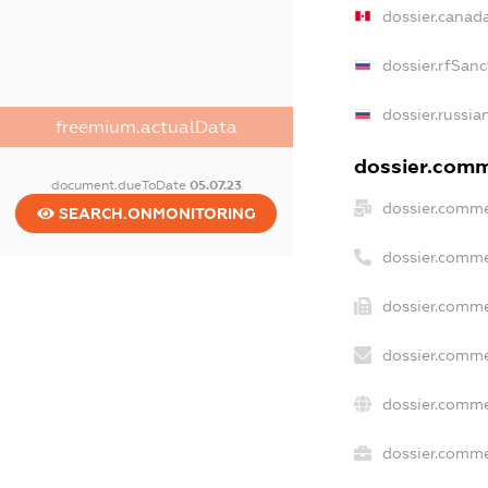
dossier.canad
dossier.rfSanc
dossier.russia
freemium.actualData
dossier.comme
document.dueToDate
05.07.23
dossier.comme
SEARCH.ONMONITORING
dossier.comme
dossier.comme
dossier.comme
dossier.comme
dossier.commer