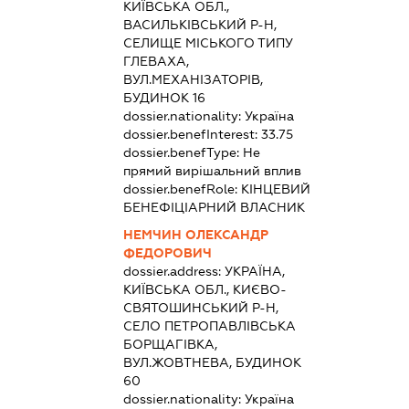
КИЇВСЬКА ОБЛ.,
ВАСИЛЬКІВСЬКИЙ Р-Н,
СЕЛИЩЕ МІСЬКОГО ТИПУ
ГЛЕВАХА,
ВУЛ.МЕХАНІЗАТОРІВ,
БУДИНОК 16
dossier.nationality:
Україна
dossier.benefInterest:
33.75
dossier.benefType:
Не
прямий вирішальний вплив
dossier.benefRole:
КІНЦЕВИЙ
БЕНЕФІЦІАРНИЙ ВЛАСНИК
НЕМЧИН ОЛЕКСАНДР
ФЕДОРОВИЧ
dossier.address:
УКРАЇНА,
КИЇВСЬКА ОБЛ., КИЄВО-
СВЯТОШИНСЬКИЙ Р-Н,
СЕЛО ПЕТРОПАВЛІВСЬКА
БОРЩАГІВКА,
ВУЛ.ЖОВТНЕВА, БУДИНОК
60
dossier.nationality:
Україна