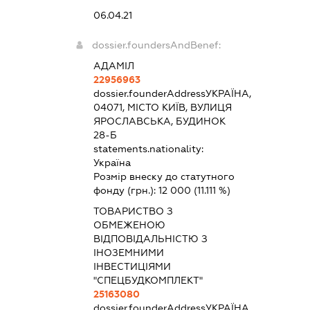
06.04.21
dossier.foundersAndBenef:
АДАМІЛ
22956963
dossier.founderAddress
УКРАЇНА,
04071, МІСТО КИЇВ, ВУЛИЦЯ
ЯРОСЛАВСЬКА, БУДИНОК
28-Б
statements.nationality:
Україна
Розмір внеску до статутного
фонду (грн.):
12 000
(11.111 %)
ТОВАРИСТВО З
ОБМЕЖЕНОЮ
ВІДПОВІДАЛЬНІСТЮ З
ІНОЗЕМНИМИ
ІНВЕСТИЦІЯМИ
"СПЕЦБУДКОМПЛЕКТ"
25163080
dossier.founderAddress
УКРАЇНА,