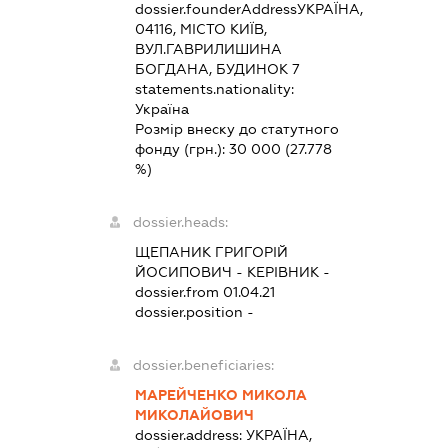
dossier.founderAddress
УКРАЇНА,
04116, МІСТО КИЇВ,
ВУЛ.ГАВРИЛИШИНА
БОГДАНА, БУДИНОК 7
statements.nationality:
Україна
Розмір внеску до статутного
фонду (грн.):
30 000
(27.778
%)
dossier.heads:
ЩЕПАНИК ГРИГОРІЙ
ЙОСИПОВИЧ
-
КЕРІВНИК
-
dossier.from 01.04.21
dossier.position -
dossier.beneficiaries:
МАРЕЙЧЕНКО МИКОЛА
МИКОЛАЙОВИЧ
dossier.address:
УКРАЇНА,