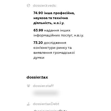
dossier.kveds:
74.90
інша професійна,
наукова та технічна
діяльність, н.в.і.у.
63.99
надання інших
інформаційних послуг, н.в.і.у.
73.20
дослідження
кон'юнктури ринку та
виявлення громадської
думки
dossier.tax
dossier.staff
XXXXXXXXXX
dossier.taxDebt