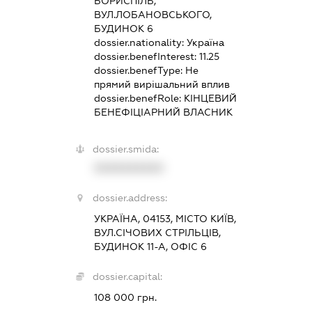
БОРИСПІЛЬ,
ВУЛ.ЛОБАНОВСЬКОГО,
БУДИНОК 6
dossier.nationality:
Україна
dossier.benefInterest:
11.25
dossier.benefType:
Не
прямий вирішальний вплив
dossier.benefRole:
КІНЦЕВИЙ
БЕНЕФІЦІАРНИЙ ВЛАСНИК
dossier.smida:
XXXXXXXXXX
dossier.address:
УКРАЇНА, 04153, МІСТО КИЇВ,
ВУЛ.СІЧОВИХ СТРІЛЬЦІВ,
БУДИНОК 11-А, ОФІС 6
dossier.capital:
108 000 грн.