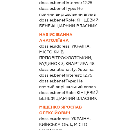
dossier.benefInterest:
12.25
dossier.benefType:
Не
прямий вирішальний вплив
dossier.benefRole:
КІНЦЕВИЙ
БЕНЕФІЦІАРНИЙ ВЛАСНИК
НАБІУС ІВАННА
АНАТОЛІЇВНА
dossier.address:
УКРАЇНА,
МІСТО КИЇВ,
ПР.ПОВІТРОФЛОТСЬКИЙ,
БУДИНОК 3, КВАРТИРА 48
dossier.nationality:
Україна
dossier.benefInterest:
12.75
dossier.benefType:
Не
прямий вирішальний вплив
dossier.benefRole:
КІНЦЕВИЙ
БЕНЕФІЦІАРНИЙ ВЛАСНИК
МІЩЕНКО ЯРОСЛАВ
ОЛЕКСІЙОВИЧ
dossier.address:
УКРАЇНА,
КИЇВСЬКА ОБЛ., МІСТО