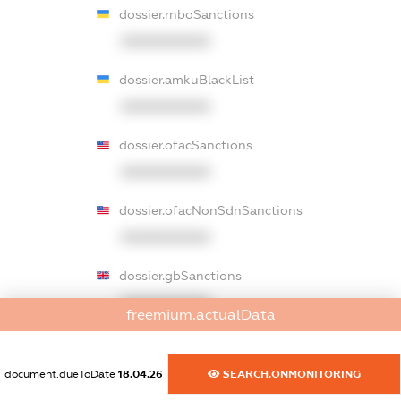
dossier.rnboSanctions
XXXXXXXXXX
dossier.amkuBlackList
XXXXXXXXXX
dossier.ofacSanctions
XXXXXXXXXX
dossier.ofacNonSdnSanctions
XXXXXXXXXX
dossier.gbSanctions
XXXXXXXXXX
freemium.actualData
dossier.ausSanctions
XXXXXXXXXX
document.dueToDate
18.04.26
SEARCH.ONMONITORING