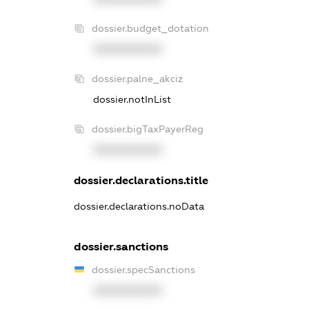
dossier.budget_dotation
XXXXXXXXXX
dossier.palne_akciz
dossier.notInList
dossier.bigTaxPayerReg
XXXXXXXXXX
dossier.declarations.title
dossier.declarations.noData
dossier.sanctions
dossier.specSanctions
XXXXXXXXXX