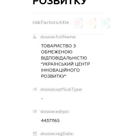
РОЗВИТКУ
riskFactors.title
0
0
0
dossier.fullName:
ТОВАРИСТВО З
ОБМЕЖЕНОЮ
ВІДПОВІДАЛЬНІСТЮ
"УКРАЇНСЬКИЙ ЦЕНТР
ІННОВАЦІЙНОГО
РОЗВИТКУ"
dossier.opfSubType:
-
dossier.edrpo:
44371165
dossier.regDate: