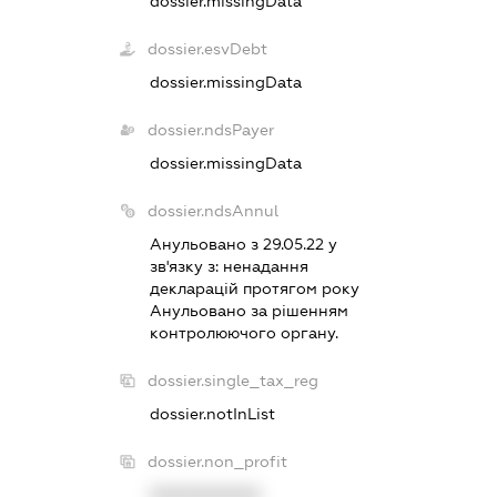
dossier.missingData
dossier.esvDebt
dossier.missingData
dossier.ndsPayer
dossier.missingData
dossier.ndsAnnul
Анульовано з 29.05.22 у
зв'язку з:
ненадання
декларацiй протягом року
Анульовано за рiшенням
контролюючого органу.
dossier.single_tax_reg
dossier.notInList
dossier.non_profit
XXXXXXXXXX