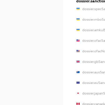
dossier.sanctio
dossier.specS
dossier.rnboS
dossier.amkuB
dossier.ofacS
dossier.ofac
dossier.gbSan
dossier.ausSa
dossier.euSan
dossier.japan
dossier.canad