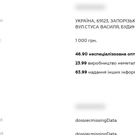
XXXXXXXXXX
s:
УКРАЇНА, 69123, ЗАПОРІЗЬ
ВУЛ.СТУСА ВАСИЛЯ, БУДИ
:
1 000 грн.
46.90
неспеціалізована опт
23.99
виробництво неметалев
63.99
надання інших інформац
XXXXXXXXXX
bt
dossier.missingData
bt
dossier.missingData