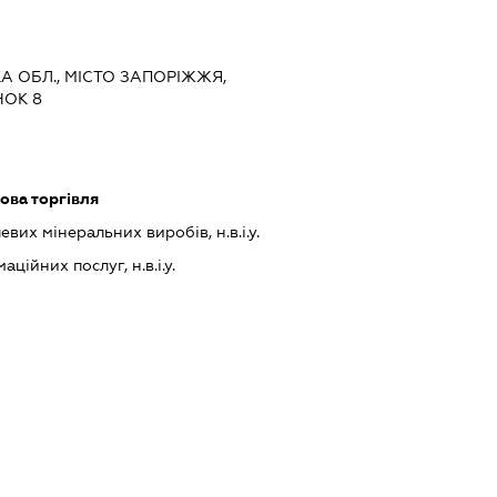
КА ОБЛ., МІСТО ЗАПОРІЖЖЯ,
НОК 8
ова торгівля
их мінеральних виробів, н.в.і.у.
ійних послуг, н.в.і.у.