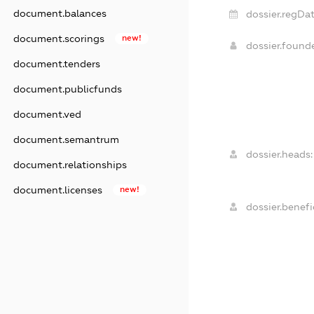
document.balances
dossier.regDat
document.scorings
new!
dossier.found
document.tenders
document.publicfunds
document.ved
document.semantrum
dossier.heads:
document.relationships
document.licenses
new!
dossier.benefic