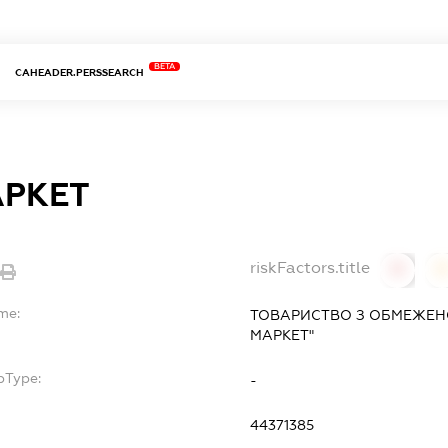
BETA
CAHEADER.PERSSEARCH
АРКЕТ
riskFactors.title
0
0
me:
ТОВАРИСТВО З ОБМЕЖЕН
МАРКЕТ"
bType:
-
44371385