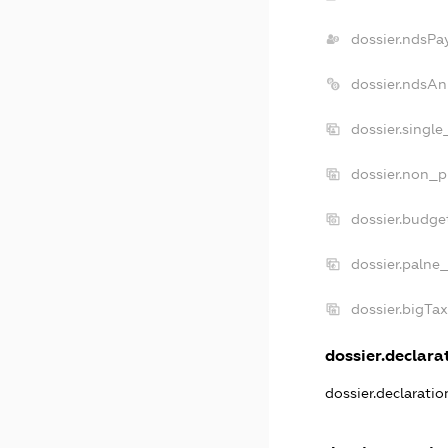
dossier.ndsPa
dossier.ndsAn
dossier.singl
dossier.non_p
dossier.budge
dossier.palne_
dossier.bigTa
dossier.declarat
dossier.declarati