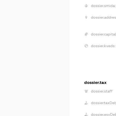
dossier.smida:
dossier.addres
dossier.capital
dossier.kveds:
dossier.tax
dossier.staff
dossier.taxDe
dossier.esvDe