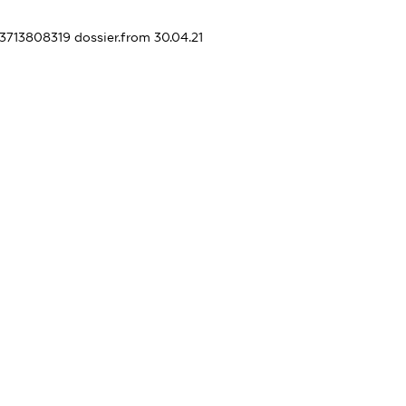
43713808319
dossier.from 30.04.21