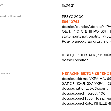
e:
15.04.21
ersAndBenef:
РЕЗУС 2000
38640763
dossier.founderAddress
УКРА
ОБЛ., МІСТО ДНІПРО, ВУЛ.
statements.nationality:
Укра
Розмір внеску до статутног
ШВЕЦЬ ОЛЕКСАНДР ЮЛІЙ
dossier.position -
iaries:
НЕЛАСИЙ ВІКТОР ЄВГЕНО
dossier.address:
УКРАЇНА, 6
ЗАПОРІЖЖЯ, ВУЛ.УКРАЇНСЬ
dossier.nationality:
Україна
dossier.benefInterest:
100
dossier.benefType:
Не прями
dossier.benefRole:
КІНЦЕВИ