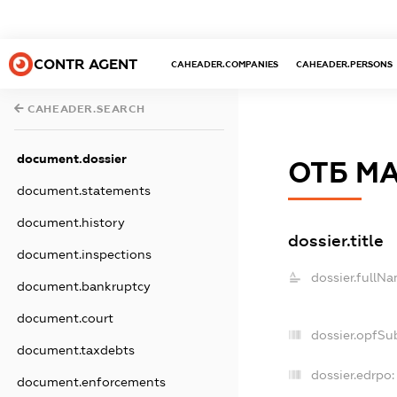
CONTR AGENT
CAHEADER.COMPANIES
CAHEADER.PERSONS
CAHEADER.SEARCH
document.dossier
ОТБ М
document.statements
document.history
dossier.title
document.inspections
dossier.fullNa
document.bankruptcy
document.court
dossier.opfSu
document.taxdebts
dossier.edrpo:
document.enforcements