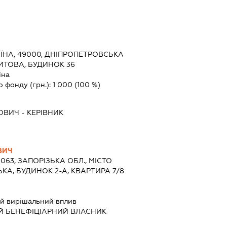
ЇНА, 49000, ДНІПРОПЕТРОВСЬКА
ТИТОВА, БУДИНОК 36
їна
о фонду (грн.):
1 000
(100 %)
ОВИЧ
-
КЕРІВНИК
ВИЧ
9063, ЗАПОРІЗЬКА ОБЛ., МІСТО
КА, БУДИНОК 2-А, КВАРТИРА 7/8
й вирішальний вплив
Й БЕНЕФІЦІАРНИЙ ВЛАСНИК