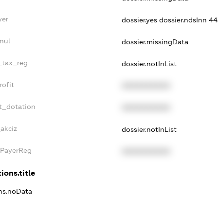
yer
dossier.yes
dossier.ndsInn 4
nul
dossier.missingData
e_tax_reg
dossier.notInList
rofit
XXXXXXXXXX
t_dotation
XXXXXXXXXX
akciz
dossier.notInList
xPayerReg
XXXXXXXXXX
ions.title
ons.noData