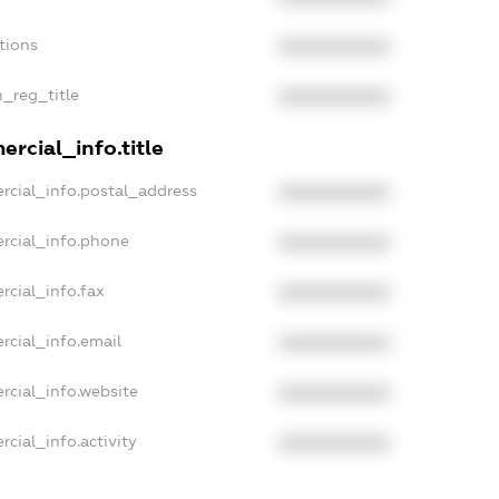
tions
XXXXXXXXXX
n_reg_title
XXXXXXXXXX
rcial_info.title
rcial_info.postal_address
XXXXXXXXXX
rcial_info.phone
XXXXXXXXXX
rcial_info.fax
XXXXXXXXXX
rcial_info.email
XXXXXXXXXX
rcial_info.website
XXXXXXXXXX
cial_info.activity
XXXXXXXXXX