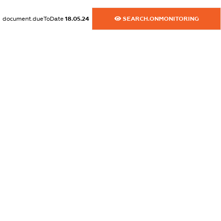
dossier.commercial_info.activity
document.dueToDate
18.05.24
SEARCH.ONMONITORING
XXXXXXXXXX
freemium.exampleText_1
freemium.exampleText_2
freemium.anonymousPerSearch2
FREEMIUM.DETAILS
FREEMIUM.REGISTER