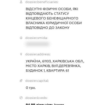
dossier.beneficiaries:
ВІДСУТНІ ФІЗИЧНІ ОСОБИ, ЯКІ
ВІДПОВІДАЮТЬ СТАТУСУ
КІНЦЕВОГО БЕНЕФІЦІАРНОГО
ВЛАСНИКА ЮРИДИЧНОЇ ОСОБИ
ВІДПОВІДНО ДО ЗАКОНУ
dossier.smida:
XXXXXXXXXX
dossier.address:
УКРАЇНА, 61103, ХАРКІВСЬКА ОБЛ.,
МІСТО ХАРКІВ, ВУЛ.ДЕРЕВ'ЯНКА,
БУДИНОК 1, КВАРТИРА 61
dossier.capital:
0 грн.
dossier.kveds:
94.99
діяльність інших