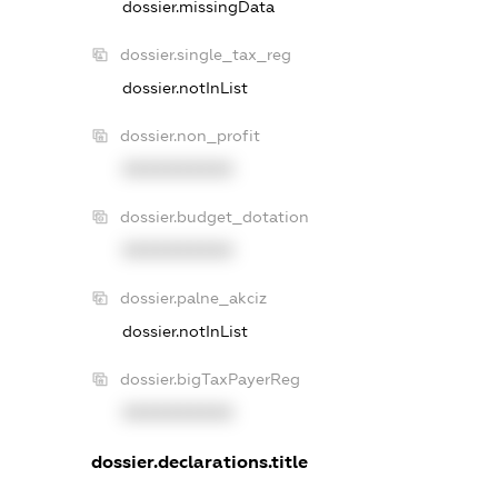
dossier.missingData
dossier.single_tax_reg
dossier.notInList
dossier.non_profit
XXXXXXXXXX
dossier.budget_dotation
XXXXXXXXXX
dossier.palne_akciz
dossier.notInList
dossier.bigTaxPayerReg
XXXXXXXXXX
dossier.declarations.title