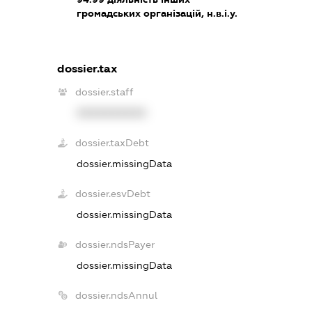
громадських організацій, н.в.і.у.
dossier.tax
dossier.staff
XXXXXXXXXX
dossier.taxDebt
dossier.missingData
dossier.esvDebt
dossier.missingData
dossier.ndsPayer
dossier.missingData
dossier.ndsAnnul