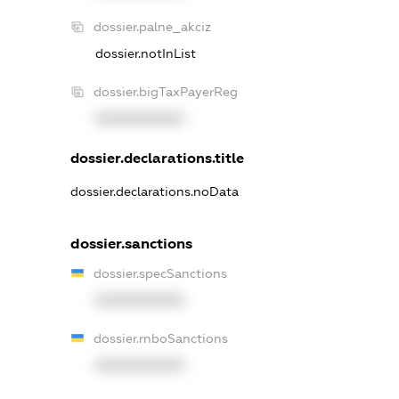
dossier.palne_akciz
dossier.notInList
dossier.bigTaxPayerReg
XXXXXXXXXX
dossier.declarations.title
dossier.declarations.noData
dossier.sanctions
dossier.specSanctions
XXXXXXXXXX
dossier.rnboSanctions
XXXXXXXXXX