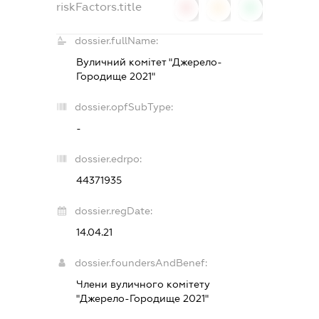
riskFactors.title
0
0
0
dossier.fullName:
Вуличний комітет "Джерело-
Городище 2021"
dossier.opfSubType:
-
dossier.edrpo:
44371935
dossier.regDate:
14.04.21
dossier.foundersAndBenef:
Члени вуличного комітету
"Джерело-Городище 2021"