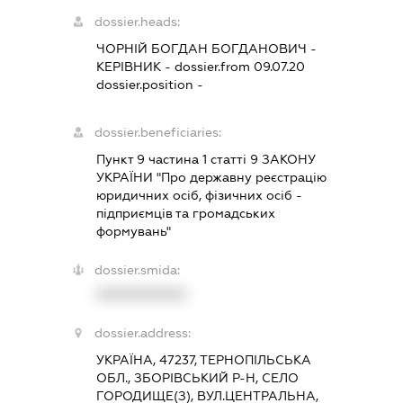
dossier.heads:
ЧОРНІЙ БОГДАН БОГДАНОВИЧ
-
КЕРІВНИК
- dossier.from 09.07.20
dossier.position -
dossier.beneficiaries:
Пункт 9 частина 1 статті 9 ЗАКОНУ
УКРАЇНИ "Про державну реєстрацію
юридичних осіб, фізичних осіб -
підприємців та громадських
формувань"
dossier.smida:
XXXXXXXXXX
dossier.address:
УКРАЇНА, 47237, ТЕРНОПІЛЬСЬКА
ОБЛ., ЗБОРІВСЬКИЙ Р-Н, СЕЛО
ГОРОДИЩЕ(З), ВУЛ.ЦЕНТРАЛЬНА,