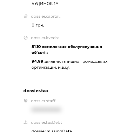
БУДИНОК 1А
dossier.capital:
0 грн.
dossier.kveds:
81.10
комплексне обслуговування
об'єктів
94.99
діяльність інших громадських
організацій, н.в.і.у.
dossier.tax
dossier.staff
XXXXXXXXXX
dossier.taxDebt
dossier.missingData