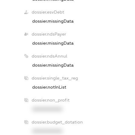
dossier.esvDebt
dossier.missingData
dossier.ndsPayer
dossier.missingData
dossier.ndsAnnul
dossier.missingData
dossier.single_tax_reg
dossier.notInList
dossier.non_profit
XXXXXXXXXX
dossier.budget_dotation
XXXXXXXXXX