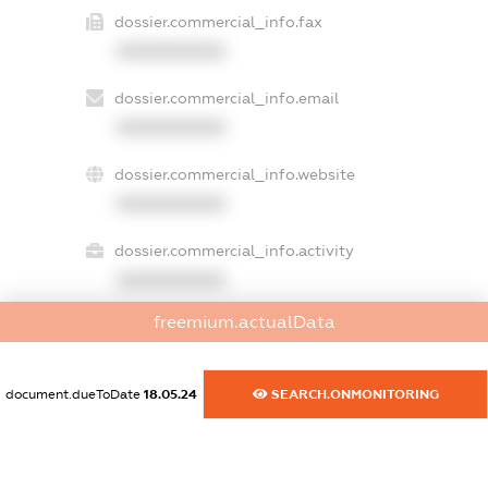
dossier.commercial_info.fax
XXXXXXXXXX
dossier.commercial_info.email
XXXXXXXXXX
dossier.commercial_info.website
XXXXXXXXXX
dossier.commercial_info.activity
XXXXXXXXXX
freemium.actualData
freemium.exampleText_1
freemium.exampleText_2
document.dueToDate
18.05.24
SEARCH.ONMONITORING
freemium.anonymousPerSearch2
FREEMIUM.DETAILS
FREEMIUM.REGISTER