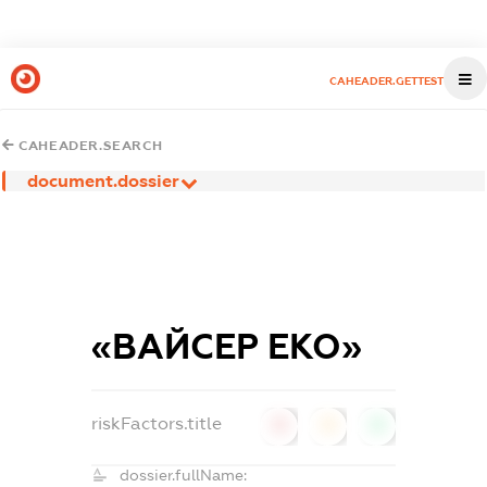
CAHEADER.GETTEST
CAHEADER.SEARCH
document.dossier
«ВАЙСЕР ЕКО»
riskFactors.title
0
0
0
dossier.fullName: