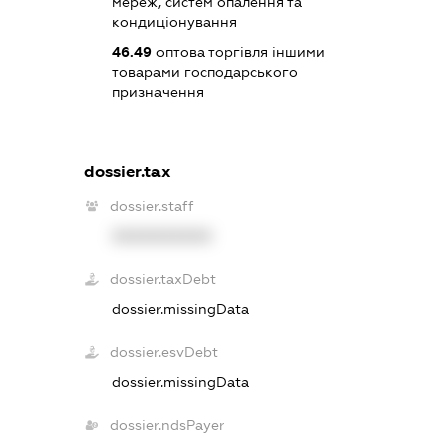
мереж, систем опалення та
кондиціонування
46.49
оптова торгівля іншими
товарами господарського
призначення
dossier.tax
dossier.staff
XXXXXXXXXX
dossier.taxDebt
dossier.missingData
dossier.esvDebt
dossier.missingData
dossier.ndsPayer