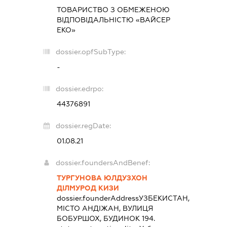
ТОВАРИСТВО З ОБМЕЖЕНОЮ
ВІДПОВІДАЛЬНІСТЮ «ВАЙСЕР
ЕКО»
dossier.opfSubType:
-
dossier.edrpo:
44376891
dossier.regDate:
01.08.21
dossier.foundersAndBenef:
ТУРГУНОВА ЮЛДУЗХОН
ДІЛМУРОД КИЗИ
dossier.founderAddress
УЗБЕКИСТАН,
МІСТО АНДІЖАН, ВУЛИЦЯ
БОБУРШОХ, БУДИНОК 194.