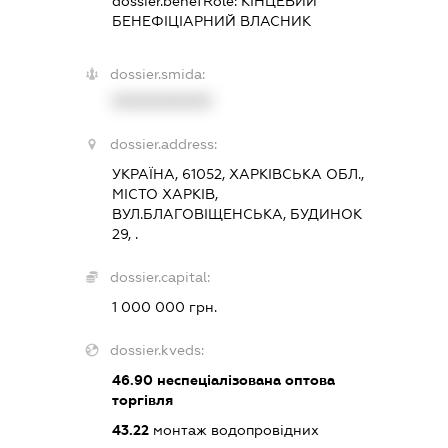
dossier.benefRole:
КІНЦЕВИЙ
БЕНЕФІЦІАРНИЙ ВЛАСНИК
dossier.smida:
XXXXXXXXXX
dossier.address:
УКРАЇНА, 61052, ХАРКІВСЬКА ОБЛ.,
МІСТО ХАРКІВ,
ВУЛ.БЛАГОВІЩЕНСЬКА, БУДИНОК
29, .
dossier.capital:
1 000 000 грн.
dossier.kveds:
46.90
неспеціалізована оптова
торгівля
43.22
монтаж водопровідних