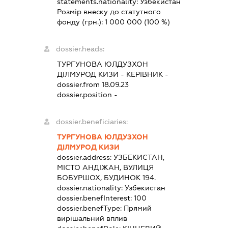
statements.nationality:
Узбекистан
Розмір внеску до статутного
фонду (грн.):
1 000 000
(100 %)
dossier.heads:
ТУРГУНОВА ЮЛДУЗХОН
ДІЛМУРОД КИЗИ
-
КЕРІВНИК
-
dossier.from 18.09.23
dossier.position -
dossier.beneficiaries:
ТУРГУНОВА ЮЛДУЗХОН
ДІЛМУРОД КИЗИ
dossier.address:
УЗБЕКИСТАН,
МІСТО АНДІЖАН, ВУЛИЦЯ
БОБУРШОХ, БУДИНОК 194.
dossier.nationality:
Узбекистан
dossier.benefInterest:
100
dossier.benefType:
Прямий
вирішальний вплив