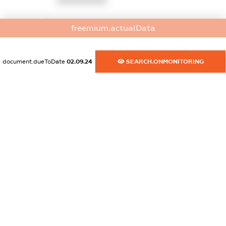
XXXXXXXXXX
dossier.commercial_info.website
freemium.actualData
XXXXXXXXXX
dossier.commercial_info.activity
document.dueToDate
02.09.24
SEARCH.ONMONITORING
XXXXXXXXXX
freemium.exampleText_1
freemium.exampleText_2
freemium.anonymousPerSearch2
FREEMIUM.DETAILS
FREEMIUM.REGISTER