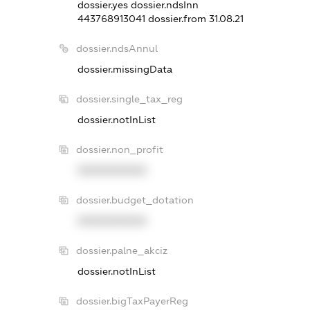
dossier.yes
dossier.ndsInn
443768913041
dossier.from 31.08.21
dossier.ndsAnnul
dossier.missingData
dossier.single_tax_reg
dossier.notInList
dossier.non_profit
XXXXXXXXXX
dossier.budget_dotation
XXXXXXXXXX
dossier.palne_akciz
dossier.notInList
dossier.bigTaxPayerReg