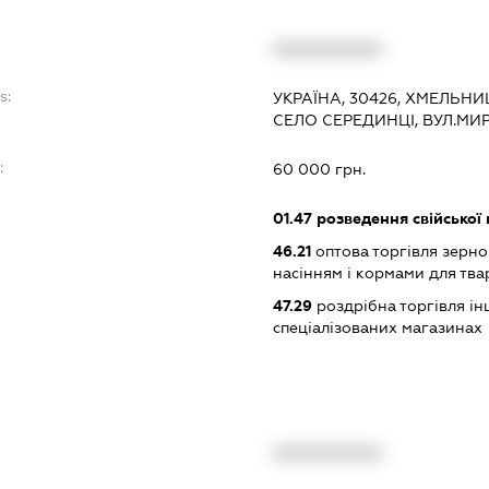
XXXXXXXXXX
s:
УКРАЇНА, 30426, ХМЕЛЬНИ
СЕЛО СЕРЕДИНЦІ, ВУЛ.МИР
:
60 000 грн.
01.47
розведення свійської 
46.21
оптова торгівля зерн
насінням і кормами для тва
47.29
роздрібна торгівля і
спеціалізованих магазинах
XXXXXXXXXX