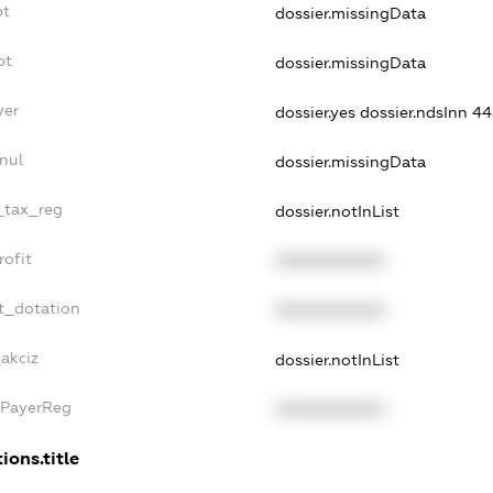
bt
dossier.missingData
bt
dossier.missingData
yer
dossier.yes
dossier.ndsInn 
nul
dossier.missingData
e_tax_reg
dossier.notInList
rofit
XXXXXXXXXX
t_dotation
XXXXXXXXXX
_akciz
dossier.notInList
xPayerReg
XXXXXXXXXX
ions.title