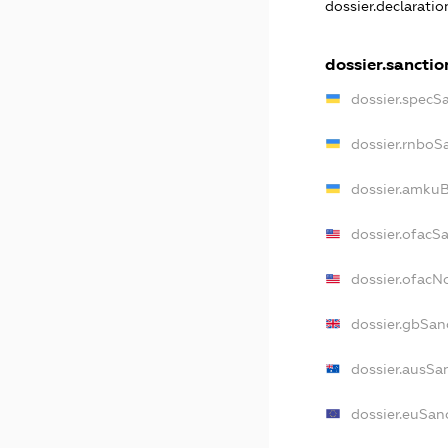
dossier.declarati
dossier.sanctio
dossier.specS
dossier.rnboS
dossier.amkuB
dossier.ofacS
dossier.ofac
dossier.gbSan
dossier.ausSa
dossier.euSan