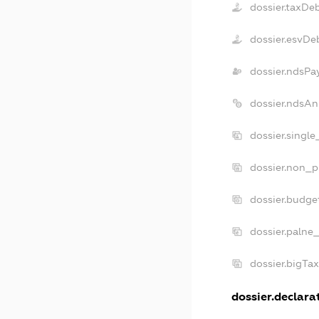
dossier.taxDe
dossier.esvDe
dossier.ndsPa
dossier.ndsAn
dossier.singl
dossier.non_p
dossier.budge
dossier.palne
dossier.bigTa
dossier.declarat