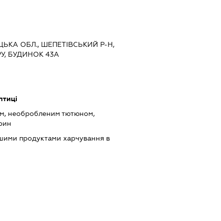
ЦЬКА ОБЛ., ШЕПЕТІВСЬКИЙ Р-Н,
У, БУДИНОК 43А
птиці
ом, необробленим тютюном,
рин
ншими продуктами харчування в