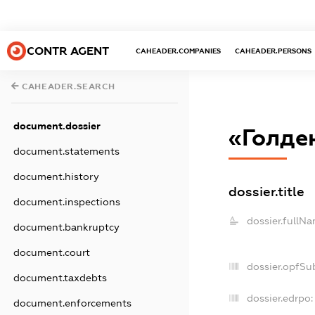
CONTR AGENT
CAHEADER.COMPANIES
CAHEADER.PERSONS
CAHEADER.SEARCH
document.dossier
«Голде
document.statements
document.history
dossier.title
document.inspections
dossier.fullNa
document.bankruptcy
document.court
dossier.opfSu
document.taxdebts
dossier.edrpo:
document.enforcements