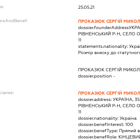
e:
25.05.21
dersAndBenef:
ПРОКАЗЮК СЕРГІЙ МИКО
dossier.founderAddress
УКРА
РІВНЕНСЬКИЙ Р-Н, СЕЛО О
11
statements.nationality:
Укра
Розмір внеску до статутног
ПРОКАЗЮК СЕРГІЙ МИКО
dossier.position -
iaries:
ПРОКАЗЮК СЕРГІЙ МИКО
dossier.address:
УКРАЇНА, 35
РІВНЕНСЬКИЙ Р-Н, СЕЛО О
11
dossier.nationality:
Україна
dossier.benefInterest:
100
dossier.benefType:
Прямий в
dossier.benefRole:
КІНЦЕВИ