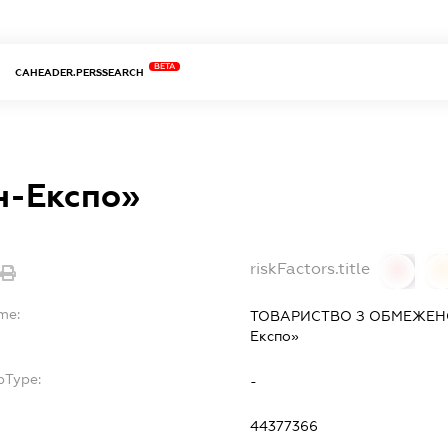
BETA
CAHEADER.PERSSEARCH
н-Експо»
riskFactors.title
0
me:
ТОВАРИСТВО З ОБМЕЖЕНО
Експо»
bType:
-
44377366