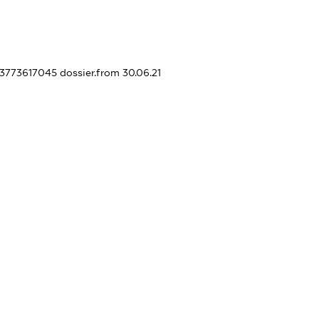
443773617045
dossier.from 30.06.21