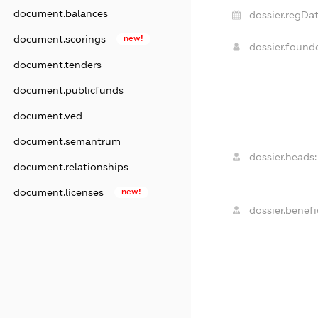
document.balances
dossier.regDat
document.scorings
new!
dossier.foun
document.tenders
document.publicfunds
document.ved
document.semantrum
dossier.heads:
document.relationships
document.licenses
new!
dossier.benefic