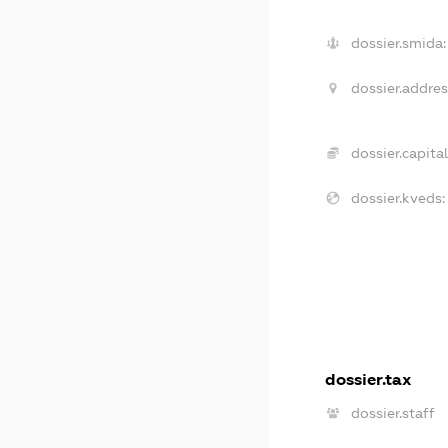
dossier.smida:
dossier.addres
dossier.capital
dossier.kveds:
dossier.tax
dossier.staff