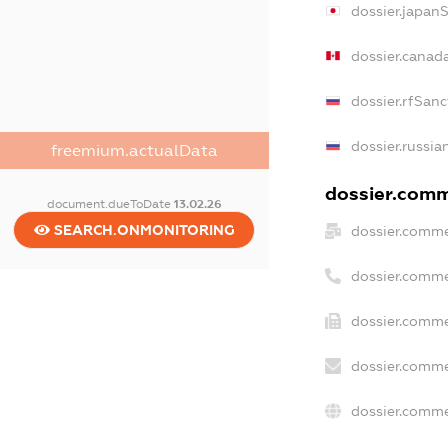
dossier.japan
dossier.canad
dossier.rfSanc
dossier.russia
freemium.actualData
dossier.comme
document.dueToDate
13.02.26
SEARCH.ONMONITORING
dossier.comme
dossier.comme
dossier.comme
dossier.comme
dossier.comme