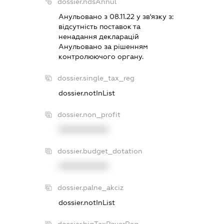
dossier.ndsAnnul
Анульовано з 08.11.22 у зв'язку з:
вiдсутнiсть поставок та
ненадання декларацiй
Анульовано за рiшенням
контролюючого органу.
dossier.single_tax_reg
dossier.notInList
dossier.non_profit
XXXXXXXXXX
dossier.budget_dotation
XXXXXXXXXX
dossier.palne_akciz
dossier.notInList
dossier.bigTaxPayerReg