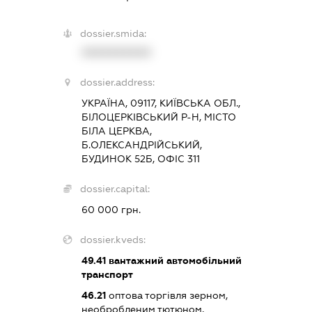
dossier.smida:
XXXXXXXXXX
dossier.address:
УКРАЇНА, 09117, КИЇВСЬКА ОБЛ.,
БІЛОЦЕРКІВСЬКИЙ Р-Н, МІСТО
БІЛА ЦЕРКВА,
Б.ОЛЕКСАНДРІЙСЬКИЙ,
БУДИНОК 52Б, ОФІС 311
dossier.capital:
60 000 грн.
dossier.kveds:
49.41
вантажний автомобільний
транспорт
46.21
оптова торгівля зерном,
необробленим тютюном,