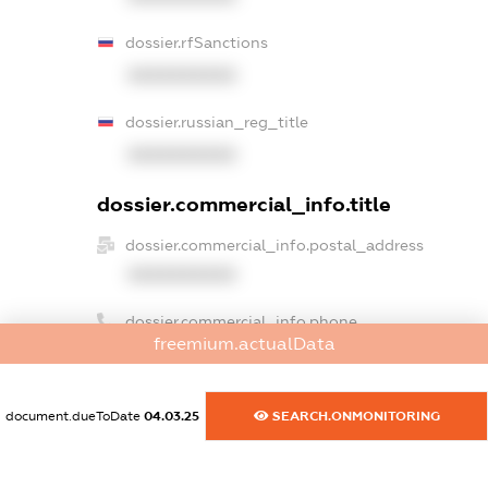
dossier.rfSanctions
XXXXXXXXXX
dossier.russian_reg_title
XXXXXXXXXX
dossier.commercial_info.title
dossier.commercial_info.postal_address
XXXXXXXXXX
dossier.commercial_info.phone
freemium.actualData
XXXXXXXXXX
dossier.commercial_info.fax
document.dueToDate
04.03.25
SEARCH.ONMONITORING
XXXXXXXXXX
dossier.commercial_info.email