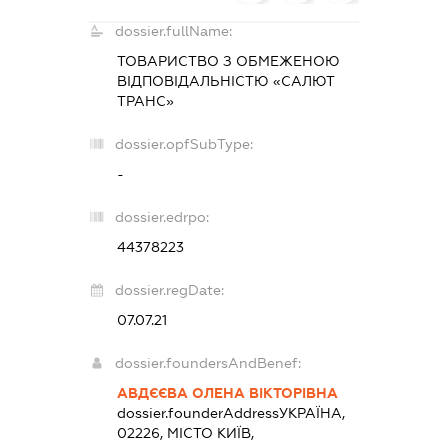
dossier.fullName:
ТОВАРИСТВО З ОБМЕЖЕНОЮ
ВІДПОВІДАЛЬНІСТЮ «САЛЮТ
ТРАНС»
dossier.opfSubType:
-
dossier.edrpo:
44378223
dossier.regDate:
07.07.21
dossier.foundersAndBenef:
АВДЄЄВА ОЛЕНА ВІКТОРІВНА
dossier.founderAddress
УКРАЇНА,
02226, МІСТО КИЇВ,