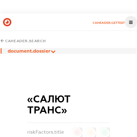
CAHEADER.GETTEST
CAHEADER.SEARCH
document.dossier
«САЛЮТ
ТРАНС»
riskFactors.title
0
0
0