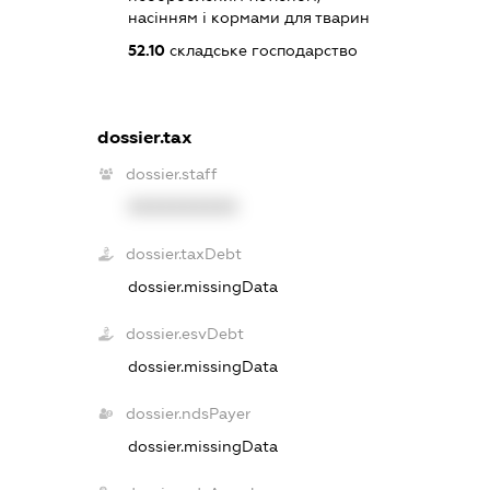
насінням і кормами для тварин
52.10
складське господарство
dossier.tax
dossier.staff
XXXXXXXXXX
dossier.taxDebt
dossier.missingData
dossier.esvDebt
dossier.missingData
dossier.ndsPayer
dossier.missingData