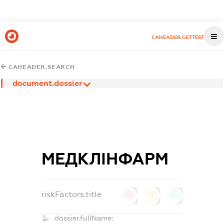
CAHEADER.GETTEST
CAHEADER.SEARCH
document.dossier
МЕДКЛІНФАРМ
riskFactors.title
0
0
0
dossier.fullName: