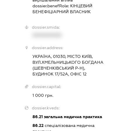
вирішальний вплив
dossier.benefRole:
КІНЦЕВИЙ
БЕНЕФІЦІАРНИЙ ВЛАСНИК
dossier.smida:
XXXXXXXXXX
dossier.address:
УКРАЇНА, 01030, МІСТО КИЇВ,
ВУЛ.ХМЕЛЬНИЦЬКОГО БОГДАНА
(ШЕВЧЕНКІВСЬКИЙ Р-Н),
БУДИНОК 17/52А, ОФІС 12
dossier.capital:
1 000 грн.
dossier.kveds:
86.21
загальна медична практика
86.22
спеціалізована медична