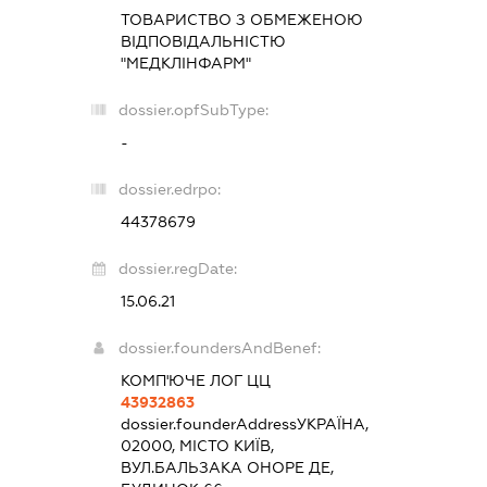
ТОВАРИСТВО З ОБМЕЖЕНОЮ
ВІДПОВІДАЛЬНІСТЮ
"МЕДКЛІНФАРМ"
dossier.opfSubType:
-
dossier.edrpo:
44378679
dossier.regDate:
15.06.21
dossier.foundersAndBenef:
КОМП'ЮЧЕ ЛОГ ЦЦ
43932863
dossier.founderAddress
УКРАЇНА,
02000, МІСТО КИЇВ,
ВУЛ.БАЛЬЗАКА ОНОРЕ ДЕ,