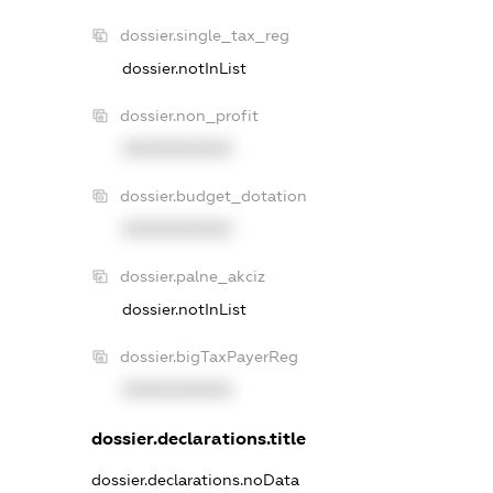
dossier.single_tax_reg
dossier.notInList
dossier.non_profit
XXXXXXXXXX
dossier.budget_dotation
XXXXXXXXXX
dossier.palne_akciz
dossier.notInList
dossier.bigTaxPayerReg
XXXXXXXXXX
dossier.declarations.title
dossier.declarations.noData