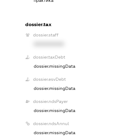
практика
dossier.tax
dossier.staff
XXXXXXXXXX
dossier.taxDebt
dossier.missingData
dossier.esvDebt
dossier.missingData
dossier.ndsPayer
dossier.missingData
dossier.ndsAnnul
dossier.missingData