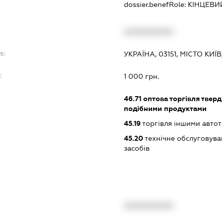
dossier.benefRole:
КІНЦЕВИ
XXXXXXXXXX
s:
УКРАЇНА, 03151, МІСТО КИ
:
1 000 грн.
46.71
оптова торгівля тверд
подібними продуктами
45.19
торгівля іншими авто
45.20
технічне обслуговува
засобів
XXXXXXXXXX