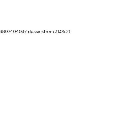
443807404037
dossier.from 31.05.21