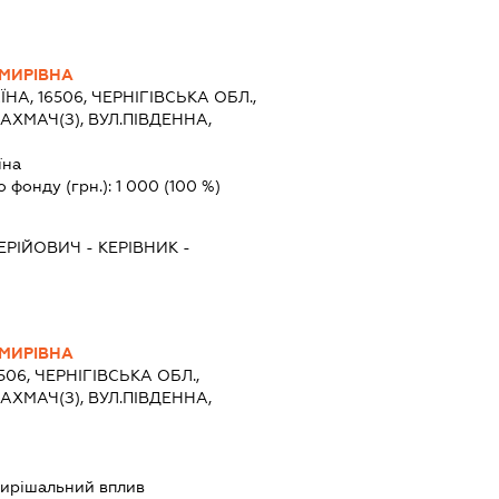
МИРІВНА
ЇНА, 16506, ЧЕРНІГІВСЬКА ОБЛ.,
АХМАЧ(З), ВУЛ.ПІВДЕННА,
їна
о фонду (грн.):
1 000
(100 %)
ЕРІЙОВИЧ
-
КЕРІВНИК
-
МИРІВНА
506, ЧЕРНІГІВСЬКА ОБЛ.,
АХМАЧ(З), ВУЛ.ПІВДЕННА,
ирішальний вплив