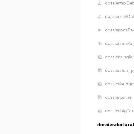
dossier.taxDe
dossier.esvDe
dossier.ndsPa
dossier.ndsAn
dossier.singl
dossier.non_p
dossier.budge
dossier.palne
dossier.bigTa
dossier.declarat