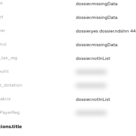
bt
dossier.missingData
bt
dossier.missingData
yer
dossier.yes
dossier.ndsInn 
nul
dossier.missingData
e_tax_reg
dossier.notInList
rofit
XXXXXXXXXX
t_dotation
XXXXXXXXXX
_akciz
dossier.notInList
xPayerReg
XXXXXXXXXX
ions.title