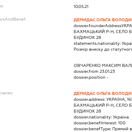
e:
10.05.21
ersAndBenef:
ДЕМИДАС ОЛЬГА ВОЛОДИ
dossier.founderAddress
УКРА
БАХМАЦЬКИЙ Р-Н, СЕЛО Б
БУДИНОК 28
statements.nationality:
Укра
Розмір внеску до статутног
ОВЧАРЕНКО МАКСИМ ВАЛ
dossier.from 23.01.23
dossier.position -
iaries:
ДЕМИДАС ОЛЬГА ВОЛОДИ
dossier.address:
УКРАЇНА, 16
БАХМАЦЬКИЙ Р-Н, СЕЛО Б
БУДИНОК 28
dossier.nationality:
Україна
dossier.benefInterest:
100
dossier.benefType:
Прямий в