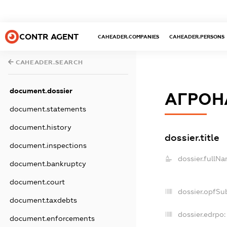
CONTR AGENT
CAHEADER.COMPANIES
CAHEADER.PERSONS
CAHEADER.SEARCH
document.dossier
АГРОН
document.statements
document.history
dossier.title
document.inspections
dossier.fullNa
document.bankruptcy
document.court
dossier.opfSu
document.taxdebts
dossier.edrpo:
document.enforcements