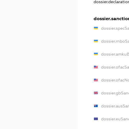
dossier.declarati
dossier.sanctio
dossier.specS
dossier.rnboS
dossier.amkuB
dossier.ofacS
dossier.ofac
dossier.gbSan
dossier.ausSa
dossier.euSan