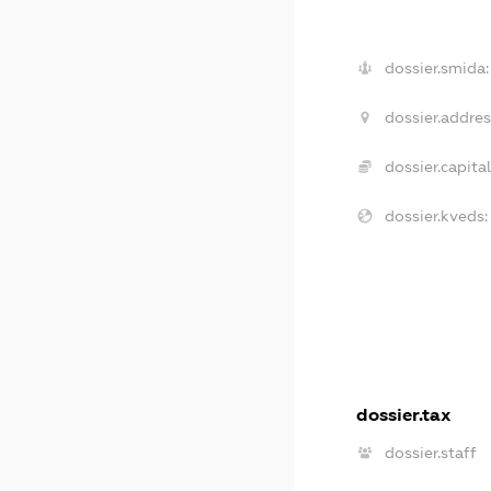
dossier.smida:
dossier.addres
dossier.capital
dossier.kveds:
dossier.tax
dossier.staff