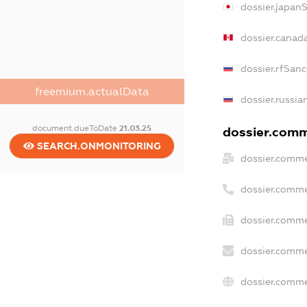
dossier.japan
dossier.canad
dossier.rfSanc
freemium.actualData
dossier.russia
document.dueToDate
21.03.25
dossier.comme
SEARCH.ONMONITORING
dossier.comme
dossier.comme
dossier.comme
dossier.comme
dossier.comme