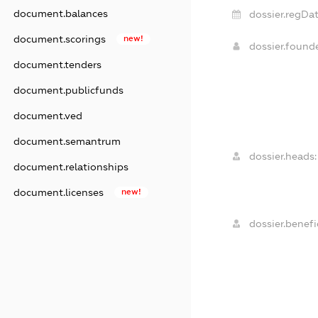
document.balances
dossier.regDat
document.scorings
new!
dossier.found
document.tenders
document.publicfunds
document.ved
document.semantrum
dossier.heads:
document.relationships
document.licenses
new!
dossier.benefic