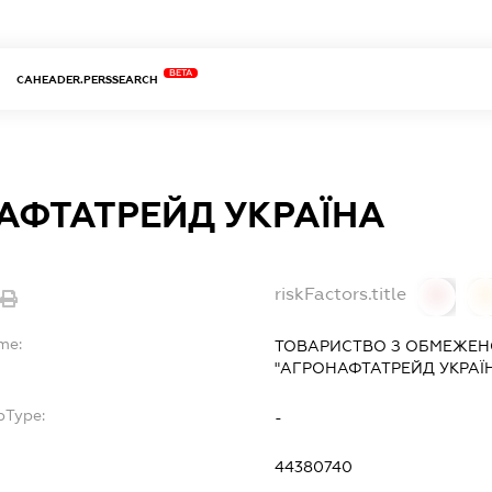
BETA
CAHEADER.PERSSEARCH
АФТАТРЕЙД УКРАЇНА
riskFactors.title
0
me:
ТОВАРИСТВО З ОБМЕЖЕН
"АГРОНАФТАТРЕЙД УКРАЇ
bType:
-
44380740