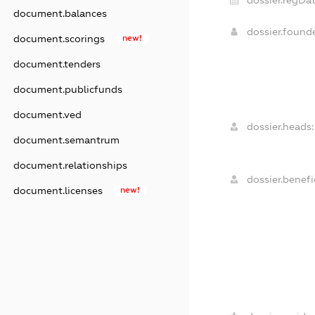
dossier.regDat
document.balances
dossier.found
document.scorings
new!
document.tenders
document.publicfunds
document.ved
dossier.heads:
document.semantrum
document.relationships
dossier.benefic
document.licenses
new!