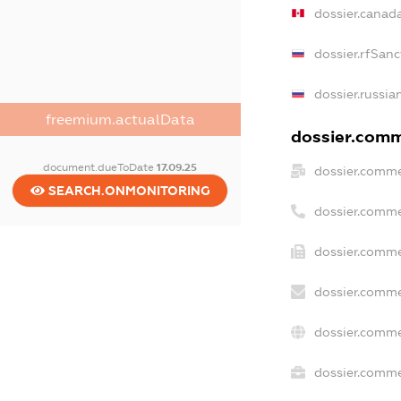
dossier.canad
dossier.rfSanc
dossier.russia
freemium.actualData
dossier.comme
document.dueToDate
17.09.25
dossier.comme
SEARCH.ONMONITORING
dossier.comme
dossier.comme
dossier.comme
dossier.comme
dossier.commer