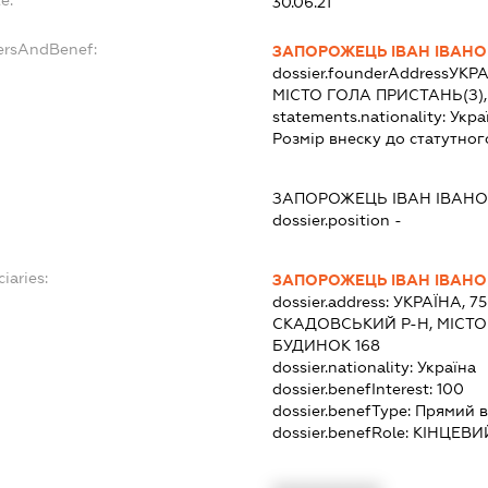
e:
30.06.21
ersAndBenef:
ЗАПОРОЖЕЦЬ ІВАН ІВАН
dossier.founderAddress
УКРА
МІСТО ГОЛА ПРИСТАНЬ(З),
statements.nationality:
Укра
Розмір внеску до статутног
ЗАПОРОЖЕЦЬ ІВАН ІВАН
dossier.position -
iaries:
ЗАПОРОЖЕЦЬ ІВАН ІВАН
dossier.address:
УКРАЇНА, 7
СКАДОВСЬКИЙ Р-Н, МІСТО 
БУДИНОК 168
dossier.nationality:
Україна
dossier.benefInterest:
100
dossier.benefType:
Прямий в
dossier.benefRole:
КІНЦЕВИ