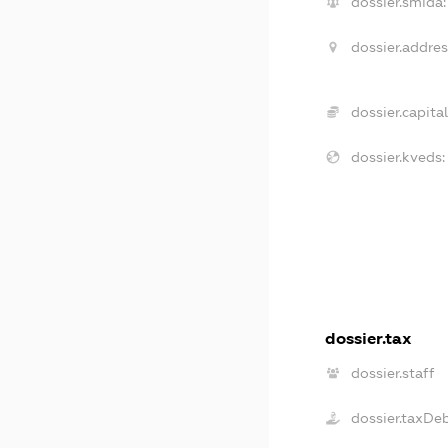
dossier.smida:
dossier.addres
dossier.capital
dossier.kveds:
dossier.tax
dossier.staff
dossier.taxDe