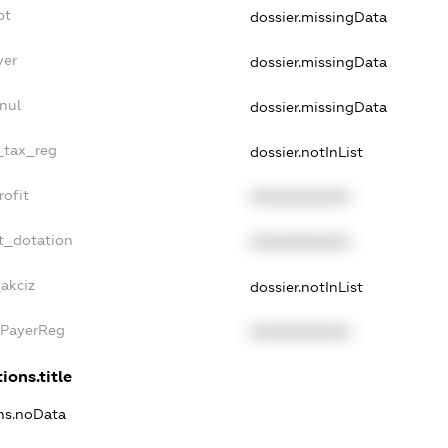
bt
dossier.missingData
yer
dossier.missingData
nul
dossier.missingData
e_tax_reg
dossier.notInList
rofit
XXXXXXXXXX
t_dotation
XXXXXXXXXX
_akciz
dossier.notInList
xPayerReg
XXXXXXXXXX
ions.title
ons.noData