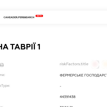
BETA
CAHEADER.PERSSEARCH
А ТАВРІЇ 1
riskFactors.title
0
me:
ФЕРМЕРСЬКЕ ГОСПОДАРСТВ
bType:
-
44391438