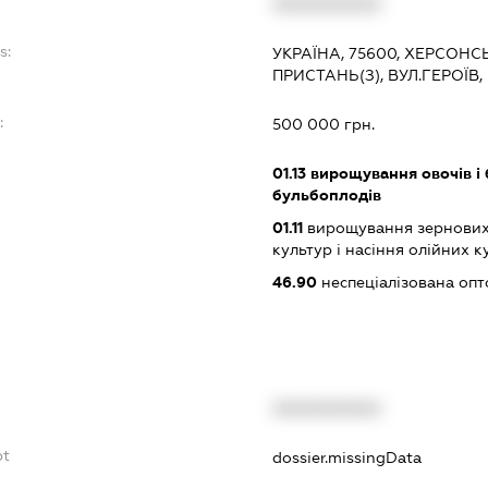
XXXXXXXXXX
s:
УКРАЇНА, 75600, ХЕРСОНС
ПРИСТАНЬ(З), ВУЛ.ГЕРОЇВ,
:
500 000 грн.
01.13
вирощування овочів і 
бульбоплодів
01.11
вирощування зернових 
культур і насіння олійних к
46.90
неспеціалізована опт
XXXXXXXXXX
bt
dossier.missingData