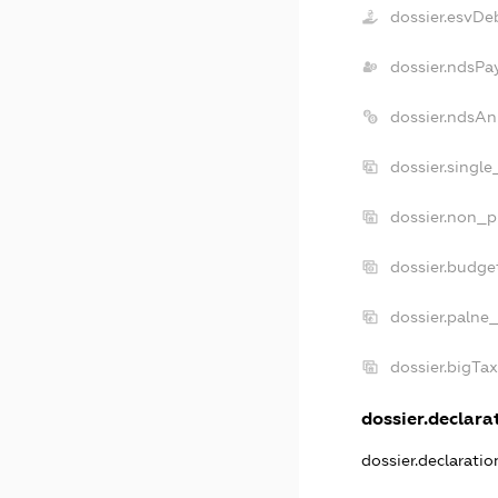
dossier.esvDe
dossier.ndsPa
dossier.ndsAn
dossier.singl
dossier.non_p
dossier.budge
dossier.palne
dossier.bigTa
dossier.declarat
dossier.declarati