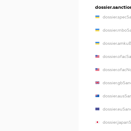
dossier.sanctio
dossier.specS
dossier.rnboS
dossier.amkuB
dossier.ofacS
dossier.ofac
dossier.gbSan
dossier.ausSa
dossier.euSan
dossier.japan