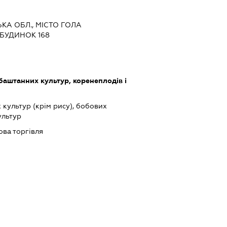
ЬКА ОБЛ., МІСТО ГОЛА
 БУДИНОК 168
баштанних культур, коренеплодів і
культур (крім рису), бобових
ультур
ова торгівля