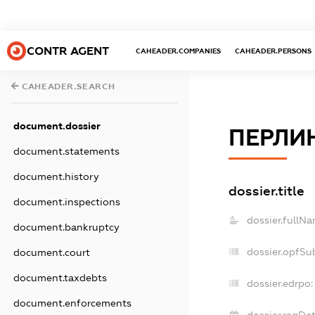
CONTR AGENT
CAHEADER.COMPANIES
CAHEADER.PERSONS
CAHEADER.SEARCH
document.dossier
ПЕРЛИН
document.statements
document.history
dossier.title
document.inspections
dossier.fullNa
document.bankruptcy
dossier.opfSu
document.court
document.taxdebts
dossier.edrpo:
document.enforcements