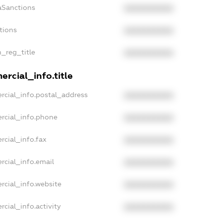
aSanctions
XXXXXXXXXX
tions
XXXXXXXXXX
n_reg_title
XXXXXXXXXX
rcial_info.title
rcial_info.postal_address
XXXXXXXXXX
rcial_info.phone
XXXXXXXXXX
rcial_info.fax
XXXXXXXXXX
rcial_info.email
XXXXXXXXXX
rcial_info.website
XXXXXXXXXX
cial_info.activity
XXXXXXXXXX