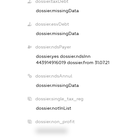
dossier.taxDebt
dossier.missingData
dossier.esvDebt
dossier.missingData
dossier.ndsPayer
dossier.yes
dossier.ndsInn
443914916019
dossier.from 31.07.21
dossier.ndsAnnul
dossier.missingData
dossier.single_tax_reg
dossier.notInList
dossier.non_profit
XXXXXXXXXX