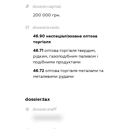
dossier.capital:
200 000 грн.
dossier.kveds:
46.90
неспеціалізована оптова
торгівля
46.71
оптова торгівля твердим,
рідким, газоподібним паливом і
подібними продуктами
46.72
оптова торгівля металами та
металевими рудами
dossier.tax
dossier.staff
XXXXXXXXXX