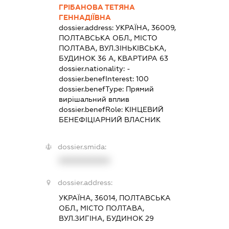
ГРІБАНОВА ТЕТЯНА
ГЕННАДІЇВНА
dossier.address:
УКРАЇНА, 36009,
ПОЛТАВСЬКА ОБЛ., МІСТО
ПОЛТАВА, ВУЛ.ЗІНЬКІВСЬКА,
БУДИНОК 36 А, КВАРТИРА 63
dossier.nationality:
-
dossier.benefInterest:
100
dossier.benefType:
Прямий
вирішальний вплив
dossier.benefRole:
КІНЦЕВИЙ
БЕНЕФІЦІАРНИЙ ВЛАСНИК
dossier.smida:
XXXXXXXXXX
dossier.address:
УКРАЇНА, 36014, ПОЛТАВСЬКА
ОБЛ., МІСТО ПОЛТАВА,
ВУЛ.ЗИГІНА, БУДИНОК 29