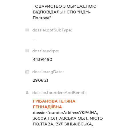
ТОВАРИСТВО З ОБМЕЖЕНОЮ
ВІДПОВІДАЛЬНІСТЮ "МДМ-
Полтава"
dossier.opfSubType:
-
dossier.edrpo:
44391490
dossier.regDate:
29.06.21
dossier.foundersAndBenef:
ГРІБАНОВА ТЕТЯНА
ГЕННАДІЇВНА
dossier.founderAddress
УКРАЇНА,
36009, ПОЛТАВСЬКА ОБЛ., МІСТО
ПОЛТАВА, ВУЛ.ЗІНЬКІВСЬКА,