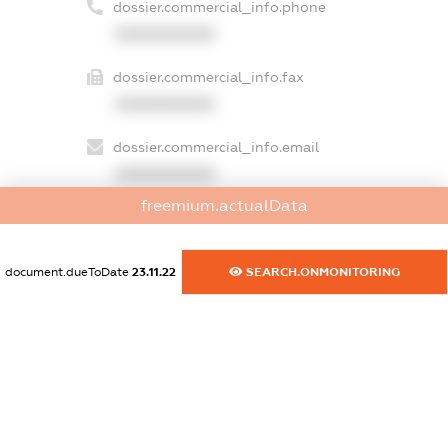
dossier.commercial_info.phone
XXXXXXXXXX
dossier.commercial_info.fax
XXXXXXXXXX
dossier.commercial_info.email
XXXXXXXXXX
freemium.actualData
dossier.commercial_info.website
XXXXXXXXXX
document.dueToDate
23.11.22
SEARCH.ONMONITORING
dossier.commercial_info.activity
XXXXXXXXXX
freemium.exampleText_1
freemium.exampleText_2
freemium.anonymousPerSearch2