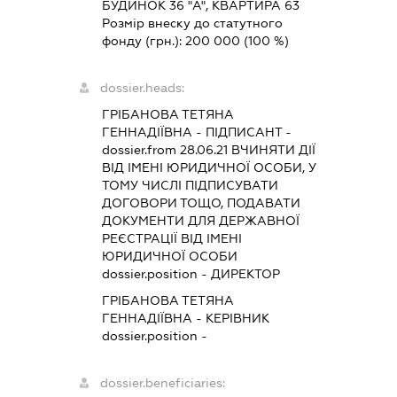
БУДИНОК 36 "А", КВАРТИРА 63
Розмір внеску до статутного
фонду (грн.):
200 000
(100 %)
dossier.heads:
ГРІБАНОВА ТЕТЯНА
ГЕННАДІЇВНА
-
ПІДПИСАНТ
-
dossier.from 28.06.21
ВЧИНЯТИ ДІЇ
ВІД ІМЕНІ ЮРИДИЧНОЇ ОСОБИ, У
ТОМУ ЧИСЛІ ПІДПИСУВАТИ
ДОГОВОРИ ТОЩО, ПОДАВАТИ
ДОКУМЕНТИ ДЛЯ ДЕРЖАВНОЇ
РЕЄСТРАЦІЇ ВІД ІМЕНІ
ЮРИДИЧНОЇ ОСОБИ
dossier.position - ДИРЕКТОР
ГРІБАНОВА ТЕТЯНА
ГЕННАДІЇВНА
-
КЕРІВНИК
dossier.position -
dossier.beneficiaries: