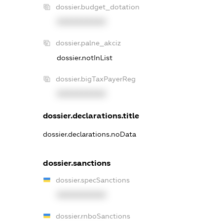
dossier.budget_dotation
XXXXXXXXXX
dossier.palne_akciz
dossier.notInList
dossier.bigTaxPayerReg
XXXXXXXXXX
dossier.declarations.title
dossier.declarations.noData
dossier.sanctions
dossier.specSanctions
XXXXXXXXXX
dossier.rnboSanctions