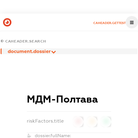
CAHEADER.GETTEST
CAHEADER.SEARCH
document.dossier
МДМ-Полтава
riskFactors.title
0
0
0
dossier.fullName: