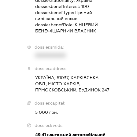
dossier.nationality:
Україна
dossier.benefInterest:
100
dossier.benefType:
Прямий
вирішальний вплив
dossier.benefRole:
КІНЦЕВИЙ
БЕНЕФІЦІАРНИЙ ВЛАСНИК
dossier.smida:
XXXXXXXXXX
dossier.address:
УКРАЇНА, 61037, ХАРКІВСЬКА
ОБЛ., МІСТО ХАРКІВ,
ПР.МОСКОВСЬКИЙ, БУДИНОК 247
dossier.capital:
5 000 грн.
dossier.kveds:
49.41
вантажний автомобільний