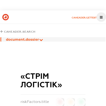
CAHEADER.GETTEST
CAHEADER.SEARCH
document.dossier
«СТРІМ
ЛОГІСТІК»
riskFactors.title
0
0
0