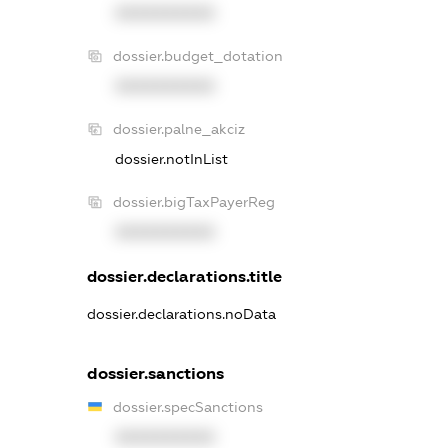
XXXXXXXXXX
dossier.budget_dotation
XXXXXXXXXX
dossier.palne_akciz
dossier.notInList
dossier.bigTaxPayerReg
XXXXXXXXXX
dossier.declarations.title
dossier.declarations.noData
dossier.sanctions
dossier.specSanctions
XXXXXXXXXX