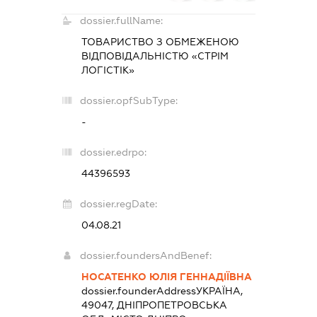
dossier.fullName:
ТОВАРИСТВО З ОБМЕЖЕНОЮ
ВІДПОВІДАЛЬНІСТЮ «СТРІМ
ЛОГІСТІК»
dossier.opfSubType:
-
dossier.edrpo:
44396593
dossier.regDate:
04.08.21
dossier.foundersAndBenef:
НОСАТЕНКО ЮЛІЯ ГЕННАДІЇВНА
dossier.founderAddress
УКРАЇНА,
49047, ДНІПРОПЕТРОВСЬКА