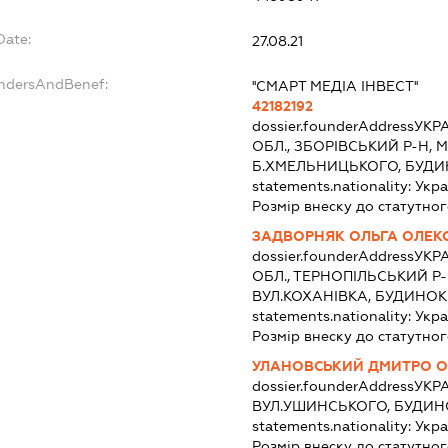
Date:
27.08.21
undersAndBenef:
''СМАРТ МЕДІА ІНВЕСТ''
42182192
dossier.founderAddress
УКРА
ОБЛ., ЗБОРІВСЬКИЙ Р-Н, 
Б.ХМЕЛЬНИЦЬКОГО, БУДИН
statements.nationality:
Укра
Розмір внеску до статутног
ЗАДВОРНЯК ОЛЬГА ОЛЕК
dossier.founderAddress
УКРА
ОБЛ., ТЕРНОПІЛЬСЬКИЙ Р-
ВУЛ.КОХАНІВКА, БУДИНОК
statements.nationality:
Укра
Розмір внеску до статутног
УЛАНОВСЬКИЙ ДМИТРО 
dossier.founderAddress
УКРА
ВУЛ.УШИНСЬКОГО, БУДИНО
statements.nationality:
Укра
Розмір внеску до статутног