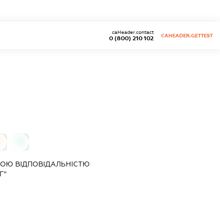
caHeader.contact
CAHEADER.GETTEST
0 (800) 210 102
0
0
ОЮ ВІДПОВІДАЛЬНІСТЮ
Г"