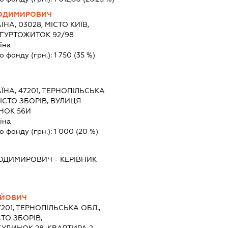
ЛОДИМИРОВИЧ
ЇНА, 03028, МІСТО КИЇВ,
 ГУРТОЖИТОК 92/98
їна
о фонду (грн.):
1 750
(35 %)
ЇНА, 47201, ТЕРНОПІЛЬСЬКА
МІСТО ЗБОРІВ, ВУЛИЦЯ
НОК 56И
їна
о фонду (грн.):
1 000
(20 %)
ЛОДИМИРОВИЧ
-
КЕРІВНИК
ІЙОВИЧ
7201, ТЕРНОПІЛЬСЬКА ОБЛ.,
ТО ЗБОРІВ,
БУДИНОК 28, КВАРТИРА 2