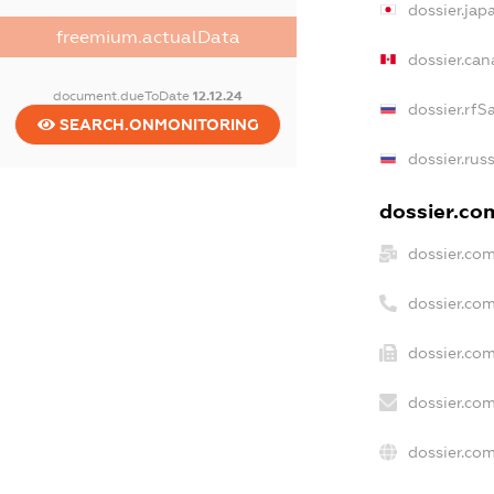
dossier.ja
freemium.actualData
dossier.ca
document.dueToDate
12.12.24
dossier.rfS
SEARCH.ONMONITORING
dossier.rus
dossier.com
dossier.co
dossier.co
dossier.com
dossier.com
dossier.co