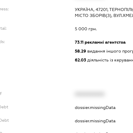
ress:
УКРАЇНА, 47201, ТЕРНОПІЛ
МІСТО ЗБОРІВ(З), ВУЛ.ХМ
tal:
5 000 грн.
ds:
73.11
рекламні агентства
58.29
видання іншого прог
62.03
діяльність із керува
f
XXXXXXXXXX
Debt
dossier.missingData
vDebt
dossier.missingData