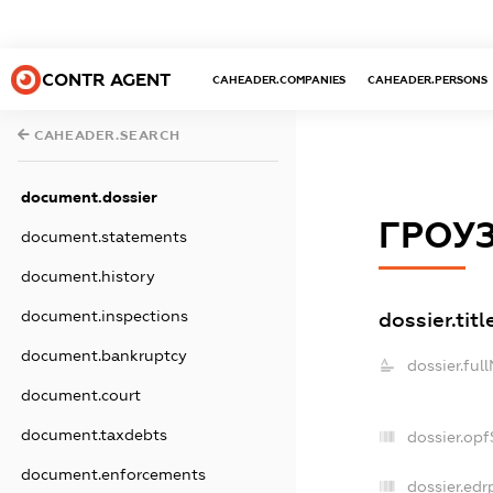
CONTR AGENT
CAHEADER.COMPANIES
CAHEADER.PERSONS
CAHEADER.SEARCH
document.dossier
ГРОУЗ
document.statements
document.history
dossier.titl
document.inspections
document.bankruptcy
dossier.ful
document.court
document.taxdebts
dossier.op
document.enforcements
dossier.edr