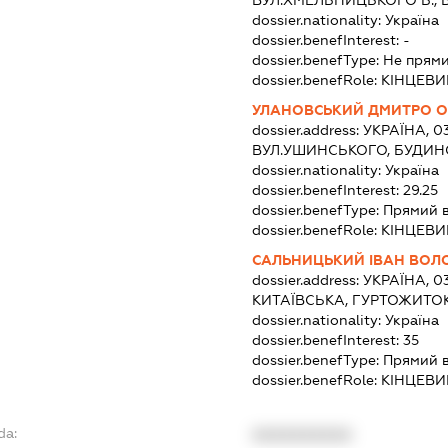
dossier.nationality:
Україна
dossier.benefInterest:
-
dossier.benefType:
Не прями
dossier.benefRole:
КІНЦЕВИ
УЛАНОВСЬКИЙ ДМИТРО 
dossier.address:
УКРАЇНА, 03
ВУЛ.УШИНСЬКОГО, БУДИНО
dossier.nationality:
Україна
dossier.benefInterest:
29.25
dossier.benefType:
Прямий 
dossier.benefRole:
КІНЦЕВИ
САЛЬНИЦЬКИЙ ІВАН ВО
dossier.address:
УКРАЇНА, 0
КИТАЇВСЬКА, ГУРТОЖИТОК
dossier.nationality:
Україна
dossier.benefInterest:
35
dossier.benefType:
Прямий 
dossier.benefRole:
КІНЦЕВИ
da:
XXXXXXXXXX