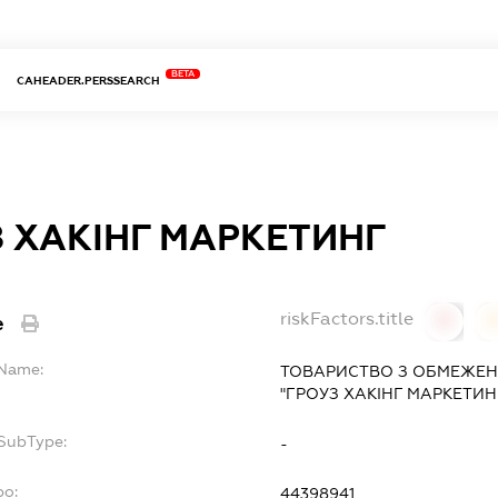
BETA
CAHEADER.PERSSEARCH
 ХАКІНГ МАРКЕТИНГ
riskFactors.title
e
0
lName:
ТОВАРИСТВО З ОБМЕЖЕН
"ГРОУЗ ХАКІНГ МАРКЕТИН
fSubType:
-
po:
44398941