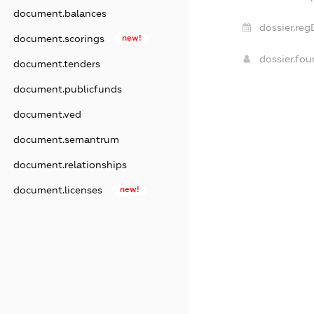
document.balances
dossier.reg
document.scorings
new!
dossier.fo
document.tenders
document.publicfunds
document.ved
document.semantrum
document.relationships
document.licenses
new!