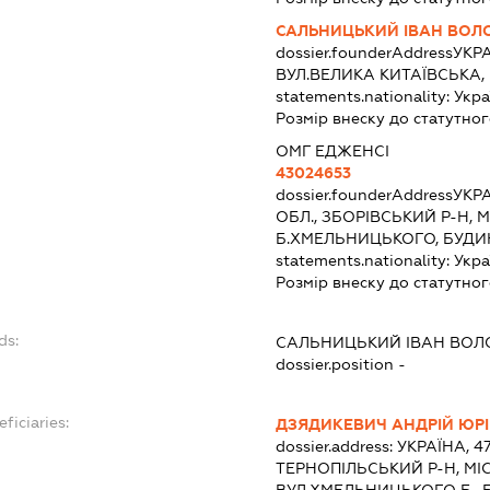
САЛЬНИЦЬКИЙ ІВАН ВО
dossier.founderAddress
УКРА
ВУЛ.ВЕЛИКА КИТАЇВСЬКА,
statements.nationality:
Укра
Розмір внеску до статутног
ОМГ ЕДЖЕНСІ
43024653
dossier.founderAddress
УКРА
ОБЛ., ЗБОРІВСЬКИЙ Р-Н, 
Б.ХМЕЛЬНИЦЬКОГО, БУДИ
statements.nationality:
Укра
Розмір внеску до статутног
ds:
САЛЬНИЦЬКИЙ ІВАН ВО
dossier.position -
ficiaries:
ДЗЯДИКЕВИЧ АНДРІЙ ЮР
dossier.address:
УКРАЇНА, 4
ТЕРНОПІЛЬСЬКИЙ Р-Н, МІС
ВУЛ.ХМЕЛЬНИЦЬКОГО Б., 