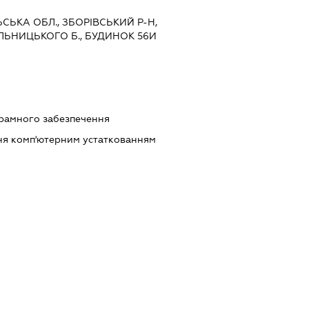
ЬСЬКА ОБЛ., ЗБОРІВСЬКИЙ Р-Н,
ЕЛЬНИЦЬКОГО Б., БУДИНОК 56И
рамного забезпечення
ння комп'ютерним устаткованням