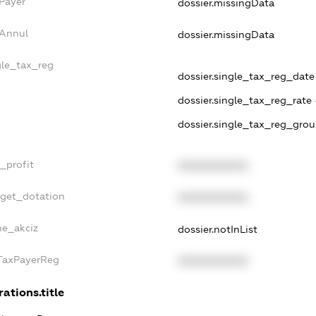
sPayer
dossier.missingData
sAnnul
dossier.missingData
gle_tax_reg
dossier.single_tax_reg_date 
dossier.single_tax_reg_rate 
dossier.single_tax_reg_grou
_profit
XXXXXXXXXX
dget_dotation
XXXXXXXXXX
ne_akciz
dossier.notInList
gTaxPayerReg
XXXXXXXXXX
rations.title