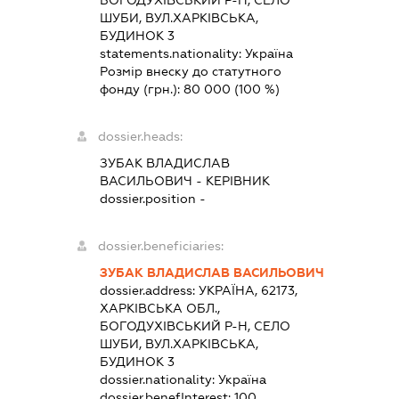
ШУБИ, ВУЛ.ХАРКІВСЬКА,
БУДИНОК 3
statements.nationality:
Україна
Розмір внеску до статутного
фонду (грн.):
80 000
(100 %)
dossier.heads:
ЗУБАК ВЛАДИСЛАВ
ВАСИЛЬОВИЧ
-
КЕРІВНИК
dossier.position -
dossier.beneficiaries:
ЗУБАК ВЛАДИСЛАВ ВАСИЛЬОВИЧ
dossier.address:
УКРАЇНА, 62173,
ХАРКІВСЬКА ОБЛ.,
БОГОДУХІВСЬКИЙ Р-Н, СЕЛО
ШУБИ, ВУЛ.ХАРКІВСЬКА,
БУДИНОК 3
dossier.nationality:
Україна
dossier.benefInterest:
100