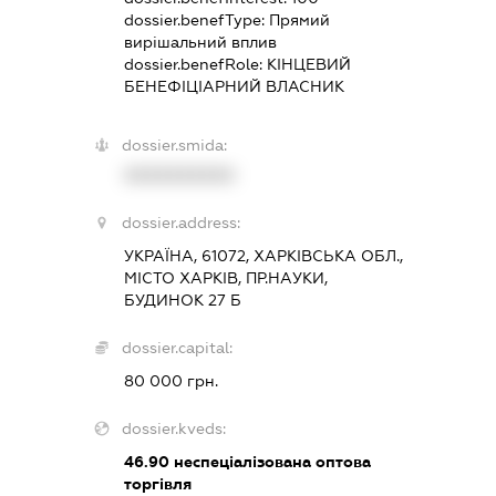
dossier.benefType:
Прямий
вирішальний вплив
dossier.benefRole:
КІНЦЕВИЙ
БЕНЕФІЦІАРНИЙ ВЛАСНИК
dossier.smida:
XXXXXXXXXX
dossier.address:
УКРАЇНА, 61072, ХАРКІВСЬКА ОБЛ.,
МІСТО ХАРКІВ, ПР.НАУКИ,
БУДИНОК 27 Б
dossier.capital:
80 000 грн.
dossier.kveds:
46.90
неспеціалізована оптова
торгівля