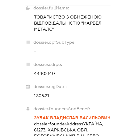
dossier.fullName:
ТОВАРИСТВО З ОБМЕЖЕНОЮ
ВІДПОВІДАЛЬНІСТЮ "МАРВЕЛ
МЕТАЛС"
dossier.opfSubType:
-
dossier.edrpo:
44402140
dossier.regDate:
12.05.21
dossier.foundersAndBenef:
ЗУБАК ВЛАДИСЛАВ ВАСИЛЬОВИЧ
dossier.founderAddress
УКРАЇНА,
61273, ХАРКІВСЬКА ОБЛ.,
БОГОДУХІВСЬКИЙ Р-Н, СЕЛО