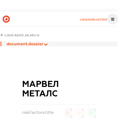
CAHEADER.GETTEST
CAHEADER.SEARCH
document.dossier
МАРВЕЛ
МЕТАЛС
riskFactors.title
0
0
0