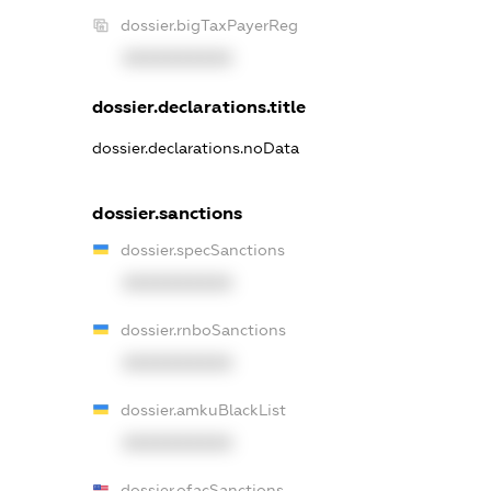
dossier.bigTaxPayerReg
XXXXXXXXXX
dossier.declarations.title
dossier.declarations.noData
dossier.sanctions
dossier.specSanctions
XXXXXXXXXX
dossier.rnboSanctions
XXXXXXXXXX
dossier.amkuBlackList
XXXXXXXXXX
dossier.ofacSanctions