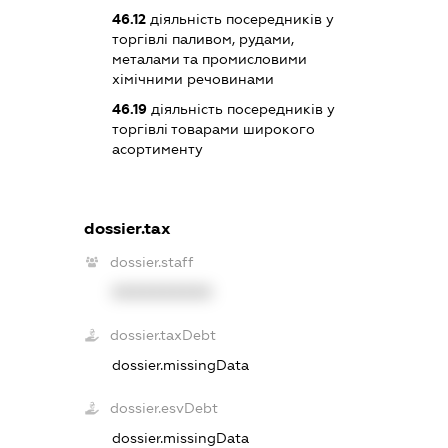
46.12
діяльність посередників у
торгівлі паливом, рудами,
металами та промисловими
хімічними речовинами
46.19
діяльність посередників у
торгівлі товарами широкого
асортименту
dossier.tax
dossier.staff
XXXXXXXXXX
dossier.taxDebt
dossier.missingData
dossier.esvDebt
dossier.missingData