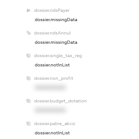
dossier.ndsPayer
dossier.missingData
dossier.ndsAnnul
dossier.missingData
dossier.single_tax_reg
dossier.notInList
dossier.non_profit
XXXXXXXXXX
dossier.budget_dotation
XXXXXXXXXX
dossier.palne_akciz
dossier.notInList