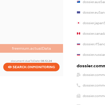
dossier.ausSa
dossier.euSan
dossier.japan
dossier.canad
dossier.rfSan
freemium.actualData
dossier.russia
document.dueToDate
08.12.24
dossier.comme
SEARCH.ONMONITORING
dossier.comme
dossier.comm
dossier.comme