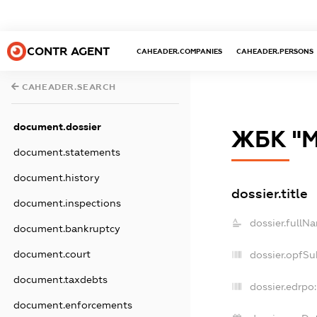
CONTR AGENT
CAHEADER.COMPANIES
CAHEADER.PERSONS
CAHEADER.SEARCH
document.dossier
ЖБК "М
document.statements
document.history
dossier.title
document.inspections
dossier.fullN
document.bankruptcy
document.court
dossier.opfSu
document.taxdebts
dossier.edrpo:
document.enforcements