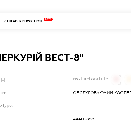
BETA
CAHEADER.PERSSEARCH
ЕРКУРІЙ ВЕСТ-8"
riskFactors.title
0
ame:
ОБСЛУГОВУЮЧИЙ КООПЕРА
bType:
-
44403888