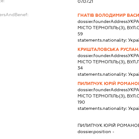
te:
07.07.21
dersAndBenef:
ГНАТІВ ВОЛОДИМИР ВАС
dossier.founderAddress
УКРА
МІСТО ТЕРНОПІЛЬ(З), ВУЛ
59
statements.nationality:
Укра
КРИШТАЛОВСЬКА РУСЛАН
dossier.founderAddress
УКРА
МІСТО ТЕРНОПІЛЬ(З), ВУЛ
34
statements.nationality:
Укра
ПИЛИПЧУК ЮРІЙ РОМАНО
dossier.founderAddress
УКРА
МІСТО ТЕРНОПІЛЬ(З), ВУЛ
190
statements.nationality:
Укра
ПИЛИПЧУК ЮРІЙ РОМАНО
dossier.position -