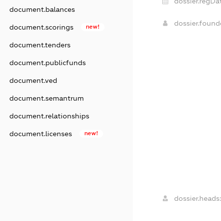
dossier.regDa
document.balances
dossier.foun
document.scorings
new!
document.tenders
document.publicfunds
document.ved
document.semantrum
document.relationships
document.licenses
new!
dossier.heads: