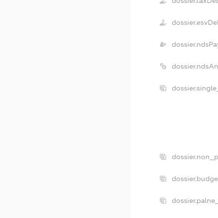
dossier.taxDe
dossier.esvDe
dossier.ndsPa
dossier.ndsA
dossier.singl
dossier.non_p
dossier.budg
dossier.palne