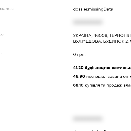
ciaries:
dossier.missingData
XXXXXXXXXX
s:
УКРАЇНА, 46008, ТЕРНОПІЛ
ВУЛ.МЕДОВА, БУДИНОК 2, 
:
0 грн.
41.20
будівництво житлових
46.90
неспеціалізована опт
68.10
купівля та продаж вл
XXXXXXXXXX