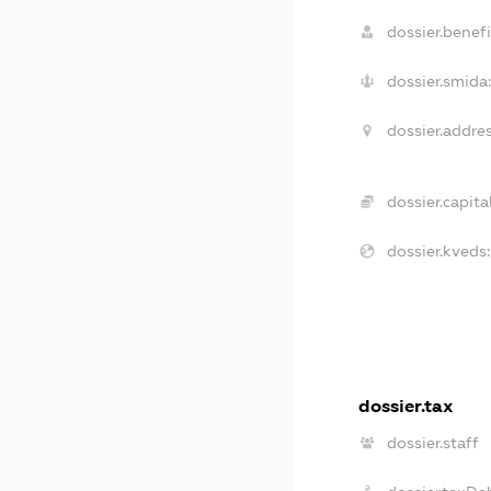
dossier.benefi
dossier.smida:
dossier.addres
dossier.capital
dossier.kveds:
dossier.tax
dossier.staff