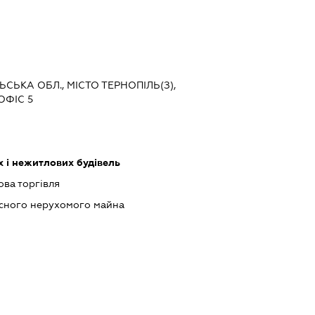
ЬСЬКА ОБЛ., МІСТО ТЕРНОПІЛЬ(З),
ОФІС 5
 і нежитлових будівель
ова торгівля
асного нерухомого майна