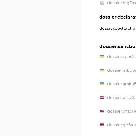
dossier.bigT
dossier.declarat
dossier.declarati
dossier.sanctio
dossier.specS
dossier.rnboS
dossier.amkuB
dossier.ofacS
dossier.ofac
dossier.gbSan