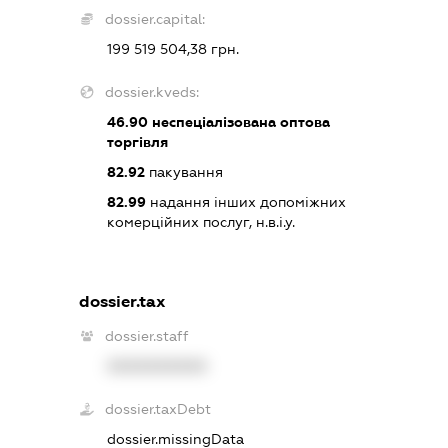
dossier.capital:
199 519 504,38 грн.
dossier.kveds:
46.90
неспеціалізована оптова
торгівля
82.92
пакування
82.99
надання інших допоміжних
комерційних послуг, н.в.і.у.
dossier.tax
dossier.staff
XXXXXXXXXX
dossier.taxDebt
dossier.missingData