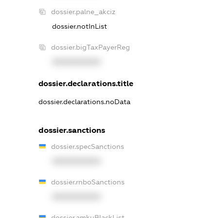
dossier.palne_akciz
dossier.notInList
dossier.bigTaxPayerReg
XXXXXXXXXX
dossier.declarations.title
dossier.declarations.noData
dossier.sanctions
dossier.specSanctions
XXXXXXXXXX
dossier.rnboSanctions
XXXXXXXXXX
dossier.amkuBlackList