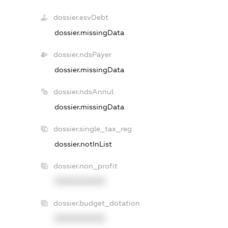
dossier.esvDebt
dossier.missingData
dossier.ndsPayer
dossier.missingData
dossier.ndsAnnul
dossier.missingData
dossier.single_tax_reg
dossier.notInList
dossier.non_profit
XXXXXXXXXX
dossier.budget_dotation
XXXXXXXXXX