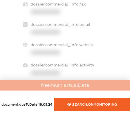
dossier.commercial_info.fax
XXXXXXXXXX
dossier.commercial_info.email
XXXXXXXXXX
dossier.commercial_info.website
XXXXXXXXXX
dossier.commercial_info.activity
XXXXXXXXXX
freemium.actualData
freemium.exampleText_1
freemium.exampleText_2
document.dueToDate
18.05.24
SEARCH.ONMONITORING
freemium.anonymousPerSearch2
FREEMIUM.DETAILS
FREEMIUM.REGISTER