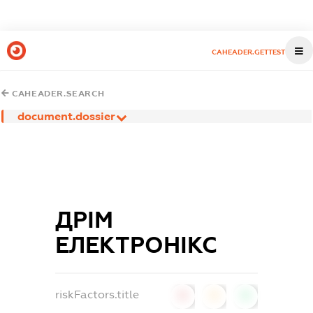
CAHEADER.GETTEST
CAHEADER.SEARCH
document.dossier
ДРІМ
ЕЛЕКТРОНІКС
riskFactors.title
0
0
0