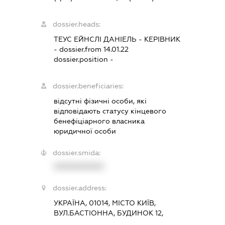
dossier.heads:
ТЕУС ЕЙНСЛІ ДАНІЕЛЬ
-
КЕРІВНИК
- dossier.from 14.01.22
dossier.position -
dossier.beneficiaries:
відсутні фізичні особи, які
відповідають статусу кінцевого
бенефіціарного власника
юридичної особи
dossier.smida:
XXXXXXXXXX
dossier.address:
УКРАЇНА, 01014, МІСТО КИЇВ,
ВУЛ.БАСТІОННА, БУДИНОК 12,