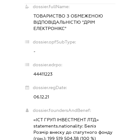
dossier.fullName:
ТОВАРИСТВО З ОБМЕЖЕНОЮ
ВІДПОВІДАЛЬНІСТЮ "ДРІМ
ЕЛЕКТРОНІКС"
dossier.opfSubType:
-
dossier.edrpo:
44411223
dossier.regDate:
06.12.21
dossier.foundersAndBenef:
«ІСТ ГРУП ІНВЕСТМЕНТ ЛТД»
statements.nationality:
Беліз
Розмір внеску до статутного фонду
(грн.):
199 519 504,38
(100 %)