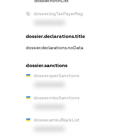
dossier.notInList
dossier.bigTaxPayerReg
XXXXXXXXXX
dossier.declarations.title
dossier.declarations.noData
dossier.sanctions
dossier.specSanctions
XXXXXXXXXX
dossier.rnboSanctions
XXXXXXXXXX
dossier.amkuBlackList
XXXXXXXXXX