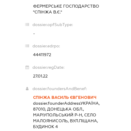
ФЕРМЕРСЬКЕ ГОСПОДАРСТВО
"СПІНЖА В.Є."
dossier.opfSubType:
-
dossier.edrpo:
44411972
dossier.regDate:
27.01.22
dossier.foundersAndBenef:
СПІНЖА ВАСИЛЬ ЄВГЕНОВИЧ
dossier.founderAddress
УКРАЇНА,
87010, ДОНЕЦЬКА ОБЛ.,
МАРІУПОЛЬСЬКИЙ Р-Н, СЕЛО
МАЛОЯНИСОЛЬ, ВУЛ.ПІЩАНА,
БУДИНОК 4