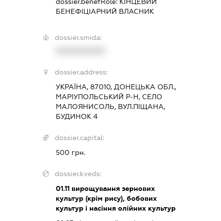
dossier.benefRole:
КІНЦЕВИЙ
БЕНЕФІЦІАРНИЙ ВЛАСНИК
dossier.smida:
XXXXXXXXXX
dossier.address:
УКРАЇНА, 87010, ДОНЕЦЬКА ОБЛ.,
МАРІУПОЛЬСЬКИЙ Р-Н, СЕЛО
МАЛОЯНИСОЛЬ, ВУЛ.ПІЩАНА,
БУДИНОК 4
dossier.capital:
500 грн.
dossier.kveds:
01.11
вирощування зернових
культур (крім рису), бобових
культур і насіння олійних культур