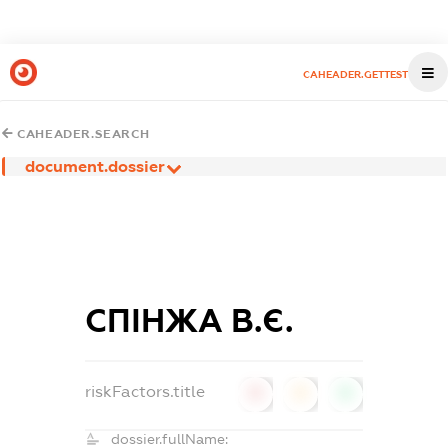
CAHEADER.GETTEST
CAHEADER.SEARCH
document.dossier
СПІНЖА В.Є.
riskFactors.title
0
0
0
dossier.fullName: