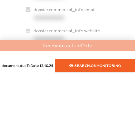
dossier.commercial_info.email
XXXXXXXXXX
dossier.commercial_info.website
XXXXXXXXXX
freemium.actualData
dossier.commercial_info.activity
XXXXXXXXXX
document.dueToDate
12.10.25
SEARCH.ONMONITORING
freemium.exampleText_1
freemium.exampleText_2
freemium.anonymousPerSearch2
FREEMIUM.DETAILS
FREEMIUM.REGISTER