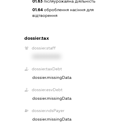
01.63
післяурожайна діяльність
01.64
оброблення насіння для
відтворення
dossier.tax
dossier.staff
XXXXXXXXXX
dossier.taxDebt
dossier.missingData
dossier.esvDebt
dossier.missingData
dossier.ndsPayer
dossier.missingData