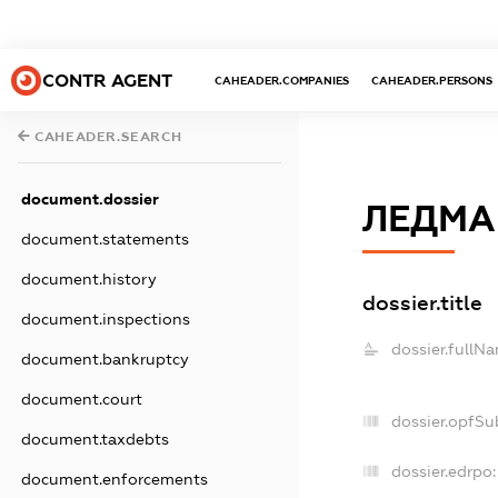
CONTR AGENT
CAHEADER.COMPANIES
CAHEADER.PERSONS
CAHEADER.SEARCH
document.dossier
ЛЕДМ
document.statements
document.history
dossier.title
document.inspections
dossier.fullN
document.bankruptcy
document.court
dossier.opfSu
document.taxdebts
dossier.edrpo:
document.enforcements