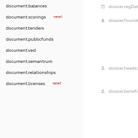
document.balances
dossier.regDat
document.scorings
new!
dossier.foun
document.tenders
document.publicfunds
document.ved
document.semantrum
dossier.heads:
document.relationships
document.licenses
new!
dossier.benefi