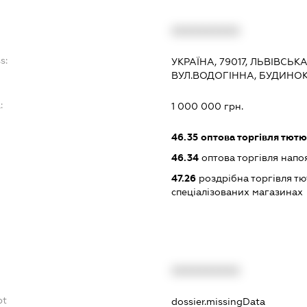
XXXXXXXXXX
s:
УКРАЇНА, 79017, ЛЬВІВСЬКА
ВУЛ.ВОДОГІННА, БУДИНОК
:
1 000 000 грн.
46.35
оптова торгівля тют
46.34
оптова торгівля напо
47.26
роздрібна торгівля т
спеціалізованих магазинах
XXXXXXXXXX
bt
dossier.missingData