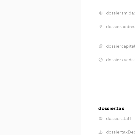
dossier.smida:
dossier.addres
dossier.capital
dossier.kveds:
dossier.tax
dossier.staff
dossier.taxDe