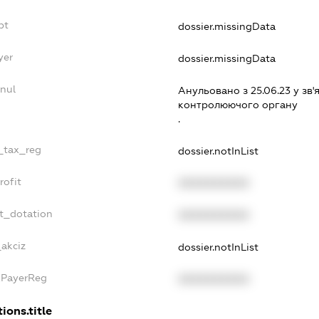
bt
dossier.missingData
yer
dossier.missingData
nul
Анульовано з 25.06.23 у зв'я
контролюючого органу
.
e_tax_reg
dossier.notInList
rofit
XXXXXXXXXX
t_dotation
XXXXXXXXXX
_akciz
dossier.notInList
xPayerReg
XXXXXXXXXX
ions.title