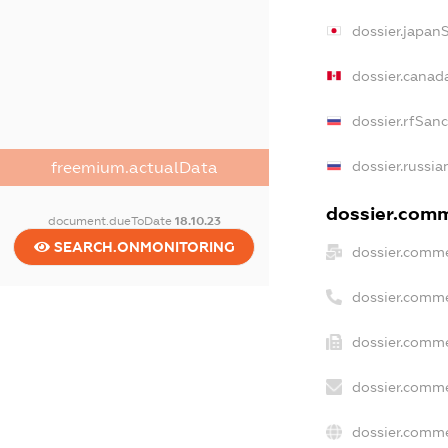
dossier.japan
dossier.canad
dossier.rfSan
dossier.russia
freemium.actualData
dossier.comme
document.dueToDate
18.10.23
SEARCH.ONMONITORING
dossier.comme
dossier.comme
dossier.comme
dossier.comme
dossier.comme