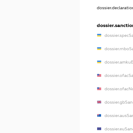
dossier.declarati
dossier.sanctio
dossier.specS
dossier.rnboS
dossier.amkuB
dossier.ofacS
dossier.ofac
dossier.gbSan
dossier.ausSa
dossier.euSan