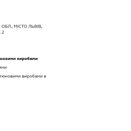
 ОБЛ., МІСТО ЛЬВІВ,
 2
юновими виробами
ями
ютюновими виробами в