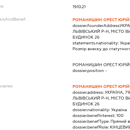
e:
19.10.21
dersAndBenef:
РОМАНИШИН ОРЕСТ ЮРІ
dossier.founderAddress
УКРА
ЛЬВІВСЬКИЙ Р-Н, МІСТО 
БУДИНОК 26
statements.nationality:
Укра
Розмір внеску до статутног
РОМАНИШИН ОРЕСТ ЮРІ
dossier.position -
ciaries:
РОМАНИШИН ОРЕСТ ЮРІ
dossier.address:
УКРАЇНА, 7
ЛЬВІВСЬКИЙ Р-Н, МІСТО 
БУДИНОК 26
dossier.nationality:
Україна
dossier.benefInterest:
100
dossier.benefType:
Прямий в
dossier.benefRole:
КІНЦЕВИ