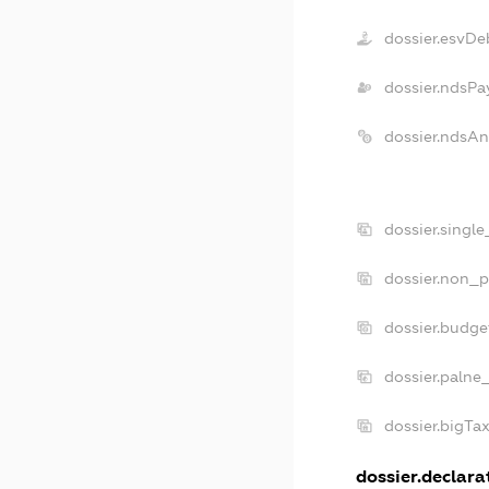
dossier.esvDe
dossier.ndsPa
dossier.ndsAn
dossier.singl
dossier.non_p
dossier.budge
dossier.palne
dossier.bigTa
dossier.declarat