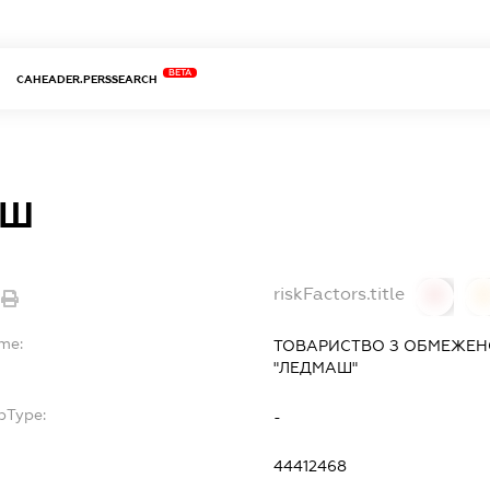
BETA
CAHEADER.PERSSEARCH
АШ
riskFactors.title
0
ame:
ТОВАРИСТВО З ОБМЕЖЕН
"ЛЕДМАШ"
bType:
-
44412468