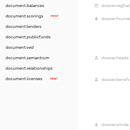
document.balances
dossier.regDat
document.scorings
new!
dossier.found
document.tenders
document.publicfunds
document.ved
document.semantrum
dossier.heads:
document.relationships
document.licenses
new!
dossier.benefic
dossier.smida: