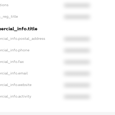
tions
XXXXXXXXXX
n_reg_title
XXXXXXXXXX
rcial_info.title
rcial_info.postal_address
XXXXXXXXXX
rcial_info.phone
XXXXXXXXXX
rcial_info.fax
XXXXXXXXXX
rcial_info.email
XXXXXXXXXX
rcial_info.website
XXXXXXXXXX
cial_info.activity
XXXXXXXXXX