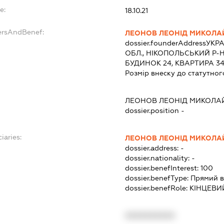
e:
18.10.21
ersAndBenef:
ЛЕОНОВ ЛЕОНІД МИКОЛ
dossier.founderAddress
УКРА
ОБЛ., НІКОПОЛЬСЬКИЙ Р-Н
БУДИНОК 24, КВАРТИРА 3
Розмір внеску до статутног
ЛЕОНОВ ЛЕОНІД МИКОЛА
dossier.position -
iaries:
ЛЕОНОВ ЛЕОНІД МИКОЛ
dossier.address:
-
dossier.nationality:
-
dossier.benefInterest:
100
dossier.benefType:
Прямий в
dossier.benefRole:
КІНЦЕВИ
XXXXXXXXXX