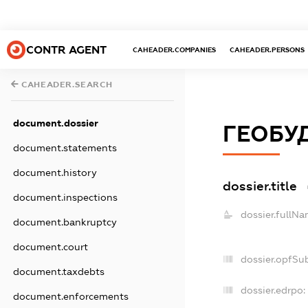
CONTR AGENT
CAHEADER.COMPANIES
CAHEADER.PERSONS
CAHEADER.SEARCH
document.dossier
ГЕОБУ
document.statements
document.history
dossier.title
document.inspections
dossier.fullNa
document.bankruptcy
document.court
dossier.opfSu
document.taxdebts
dossier.edrpo:
document.enforcements