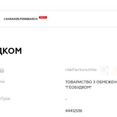
BETA
CAHEADER.PERSSEARCH
ДКОМ
riskFactors.title
0
0
me:
ТОВАРИСТВО З ОБМЕЖЕН
"ГЕОБУДКОМ"
bType:
-
44412536