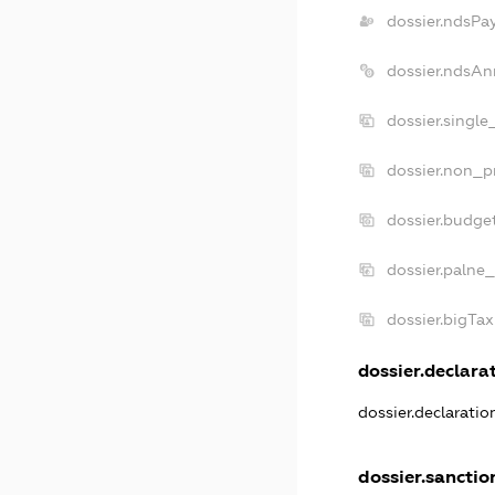
dossier.ndsPa
dossier.ndsAn
dossier.singl
dossier.non_p
dossier.budge
dossier.palne_
dossier.bigTa
dossier.declarat
dossier.declarati
dossier.sanctio