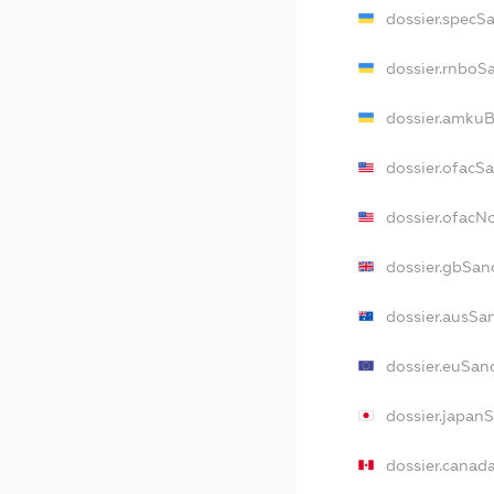
dossier.specS
dossier.rnboS
dossier.amkuB
dossier.ofacS
dossier.ofac
dossier.gbSan
dossier.ausSa
dossier.euSan
dossier.japan
dossier.canad