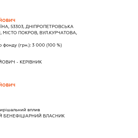
АЙОВИЧ
ЇНА, 53303, ДНІПРОПЕТРОВСЬКА
, МІСТО ПОКРОВ, ВУЛ.КУРЧАТОВА,
4
о фонду (грн.):
3 000
(100 %)
ЙОВИЧ
-
КЕРІВНИК
АЙОВИЧ
ирішальний вплив
Й БЕНЕФІЦІАРНИЙ ВЛАСНИК