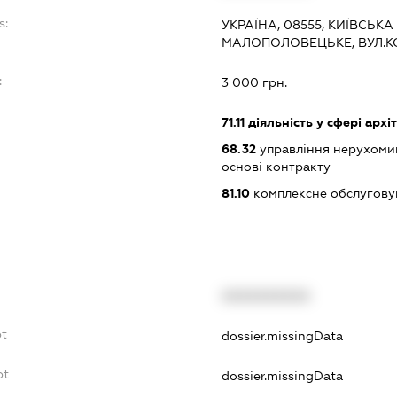
s:
УКРАЇНА, 08555, КИЇВСЬКА
МАЛОПОЛОВЕЦЬКЕ, ВУЛ.К
:
3 000 грн.
71.11
діяльність у сфері архі
68.32
управління нерухоми
основі контракту
81.10
комплексне обслуговув
XXXXXXXXXX
bt
dossier.missingData
bt
dossier.missingData