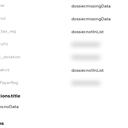
yer
dossier.missingData
nul
dossier.missingData
e_tax_reg
dossier.notInList
rofit
XXXXXXXXXX
t_dotation
XXXXXXXXXX
akciz
dossier.notInList
xPayerReg
XXXXXXXXXX
ions.title
ons.noData
ns