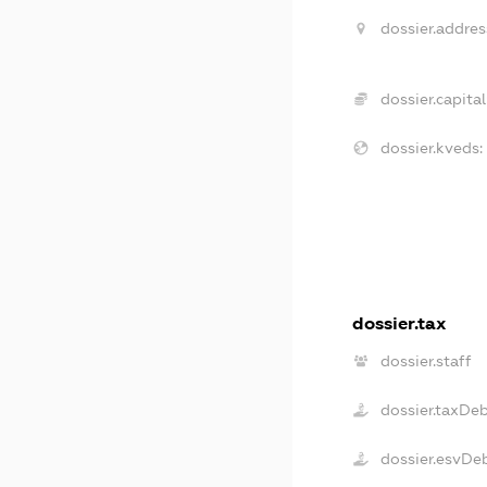
dossier.addres
dossier.capital
dossier.kveds:
dossier.tax
dossier.staff
dossier.taxDe
dossier.esvDe