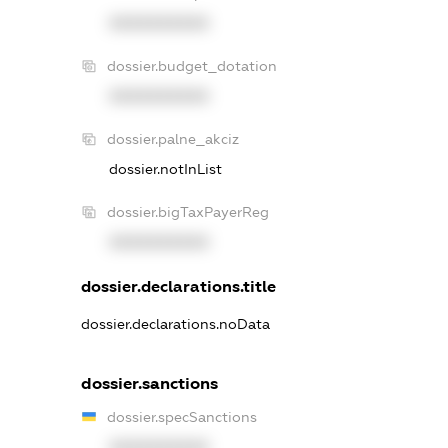
XXXXXXXXXX
dossier.budget_dotation
XXXXXXXXXX
dossier.palne_akciz
dossier.notInList
dossier.bigTaxPayerReg
XXXXXXXXXX
dossier.declarations.title
dossier.declarations.noData
dossier.sanctions
dossier.specSanctions
XXXXXXXXXX