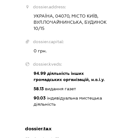
dossier.address:
УКРАЇНА, 04070, МІСТО КИЇВ,
ВУЛ.ПОЧАЙНИНСЬКА, БУДИНОК
10/15
dossier.capital:
0 грн.
dossier.kveds:
94.99
діяльність інших
громадських організацій, н.в.і.у.
58.13
видання газет
90.03
індивідуальна мистецька
діяльність
dossier.tax