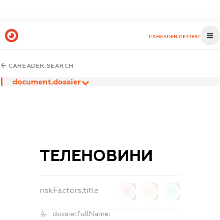
CAHEADER.GETTEST
CAHEADER.SEARCH
document.dossier
ТЕЛЕНОВИНИ
riskFactors.title
0
0
0
dossier.fullName: