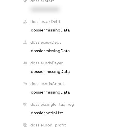
dossier.staff
XXXXXXXXXX
dossier.taxDebt
dossier.missingData
dossier.esvDebt
dossier.missingData
dossier.ndsPayer
dossier.missingData
dossier.ndsAnnul
dossier.missingData
dossier.single_tax_reg
dossier.notInList
dossier.non_profit