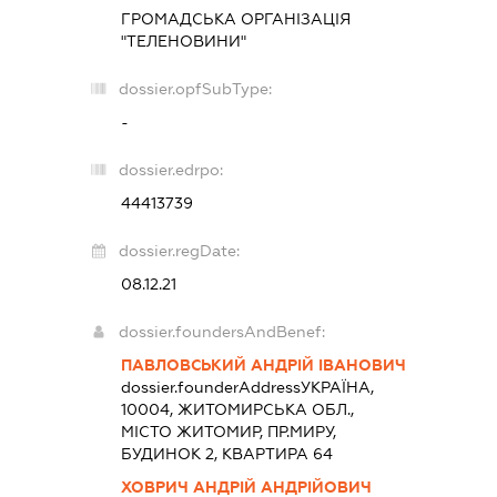
ГРОМАДСЬКА ОРГАНІЗАЦІЯ
"ТЕЛЕНОВИНИ"
dossier.opfSubType:
-
dossier.edrpo:
44413739
dossier.regDate:
08.12.21
dossier.foundersAndBenef:
ПАВЛОВСЬКИЙ АНДРІЙ ІВАНОВИЧ
dossier.founderAddress
УКРАЇНА,
10004, ЖИТОМИРСЬКА ОБЛ.,
МІСТО ЖИТОМИР, ПР.МИРУ,
БУДИНОК 2, КВАРТИРА 64
ХОВРИЧ АНДРІЙ АНДРІЙОВИЧ