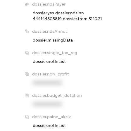
dossier.ndsPayer
dossier.yes
dossier.ndsInn
444144505819
dossier.from 31.10.21
dossier.ndsAnnul
dossier.missingData
dossier.single_tax_reg
dossier.notInList
dossier.non_profit
XXXXXXXXXX
dossier.budget_dotation
XXXXXXXXXX
dossier.palne_akciz
dossier.notInList