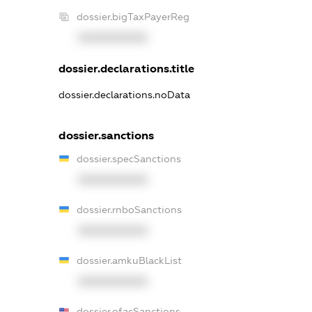
dossier.bigTaxPayerReg
XXXXXXXXXX
dossier.declarations.title
dossier.declarations.noData
dossier.sanctions
dossier.specSanctions
XXXXXXXXXX
dossier.rnboSanctions
XXXXXXXXXX
dossier.amkuBlackList
XXXXXXXXXX
dossier.ofacSanctions