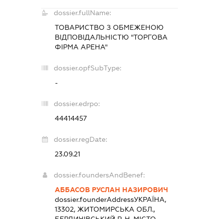
dossier.fullName:
ТОВАРИСТВО З ОБМЕЖЕНОЮ
ВІДПОВІДАЛЬНІСТЮ "ТОРГОВА
ФІРМА АРЕНА"
dossier.opfSubType:
-
dossier.edrpo:
44414457
dossier.regDate:
23.09.21
dossier.foundersAndBenef:
АББАСОВ РУСЛАН НАЗИРОВИЧ
dossier.founderAddress
УКРАЇНА,
13302, ЖИТОМИРСЬКА ОБЛ.,