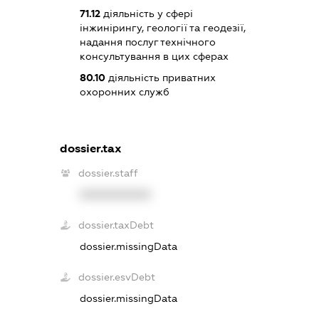
71.12
діяльність у сфері
інжинірингу, геології та геодезії,
надання послуг технічного
консультування в цих сферах
80.10
діяльність приватних
охоронних служб
dossier.tax
dossier.staff
XXXXXXXXXX
dossier.taxDebt
dossier.missingData
dossier.esvDebt
dossier.missingData