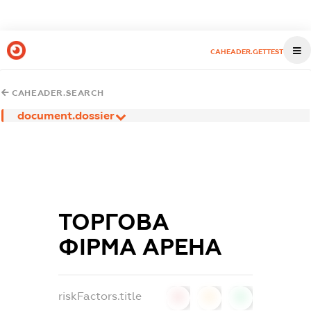
CAHEADER.GETTEST
CAHEADER.SEARCH
document.dossier
ТОРГОВА
ФІРМА АРЕНА
riskFactors.title
0
0
0