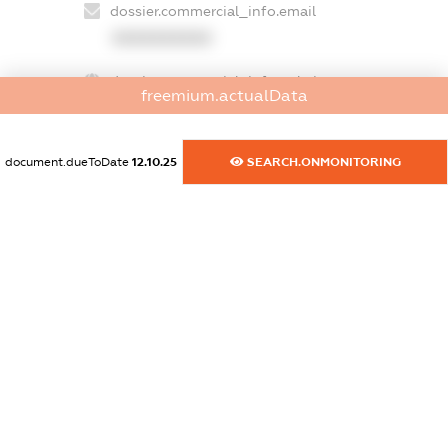
dossier.commercial_info.email
XXXXXXXXXX
dossier.commercial_info.website
freemium.actualData
XXXXXXXXXX
dossier.commercial_info.activity
document.dueToDate
12.10.25
SEARCH.ONMONITORING
XXXXXXXXXX
freemium.exampleText_1
freemium.exampleText_2
freemium.anonymousPerSearch2
FREEMIUM.DETAILS
FREEMIUM.REGISTER