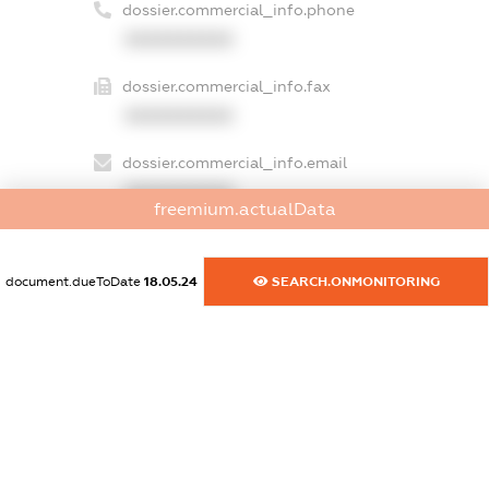
dossier.commercial_info.phone
XXXXXXXXXX
dossier.commercial_info.fax
XXXXXXXXXX
dossier.commercial_info.email
XXXXXXXXXX
freemium.actualData
dossier.commercial_info.website
XXXXXXXXXX
document.dueToDate
18.05.24
SEARCH.ONMONITORING
dossier.commercial_info.activity
XXXXXXXXXX
freemium.exampleText_1
freemium.exampleText_2
freemium.anonymousPerSearch2