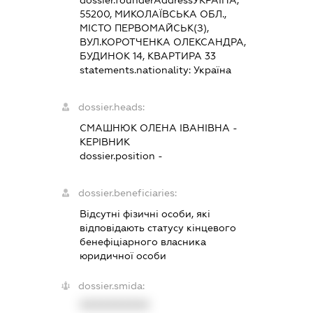
dossier.founderAddress
УКРАЇНА,
55200, МИКОЛАЇВСЬКА ОБЛ.,
МІСТО ПЕРВОМАЙСЬК(З),
ВУЛ.КОРОТЧЕНКА ОЛЕКСАНДРА,
БУДИНОК 14, КВАРТИРА 33
statements.nationality:
Україна
dossier.heads:
СМАШНЮК ОЛЕНА ІВАНІВНА
-
КЕРІВНИК
dossier.position -
dossier.beneficiaries:
Відсутні фізичні особи, які
відповідають статусу кінцевого
бенефіціарного власника
юридичної особи
dossier.smida:
XXXXXXXXXX