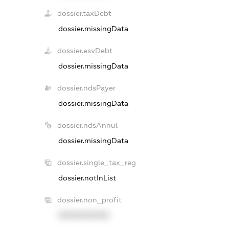
dossier.taxDebt
dossier.missingData
dossier.esvDebt
dossier.missingData
dossier.ndsPayer
dossier.missingData
dossier.ndsAnnul
dossier.missingData
dossier.single_tax_reg
dossier.notInList
dossier.non_profit
XXXXXXXXXX