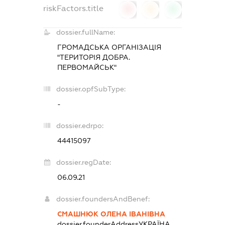
riskFactors.title
0
0
0
dossier.fullName:
ГРОМАДСЬКА ОРГАНІЗАЦІЯ
"ТЕРИТОРІЯ ДОБРА.
ПЕРВОМАЙСЬК"
dossier.opfSubType:
-
dossier.edrpo:
44415097
dossier.regDate:
06.09.21
dossier.foundersAndBenef:
СМАШНЮК ОЛЕНА ІВАНІВНА
dossier.founderAddress
УКРАЇНА,