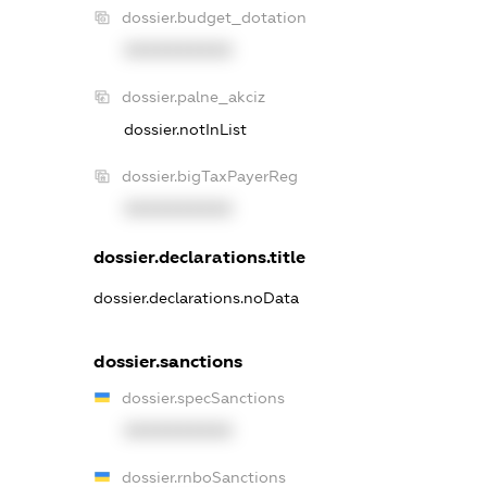
dossier.budget_dotation
XXXXXXXXXX
dossier.palne_akciz
dossier.notInList
dossier.bigTaxPayerReg
XXXXXXXXXX
dossier.declarations.title
dossier.declarations.noData
dossier.sanctions
dossier.specSanctions
XXXXXXXXXX
dossier.rnboSanctions