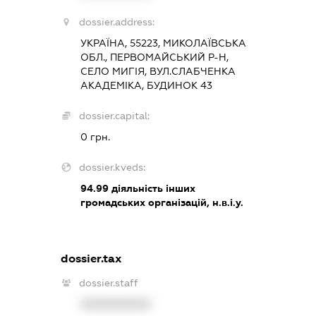
dossier.address:
УКРАЇНА, 55223, МИКОЛАЇВСЬКА
ОБЛ., ПЕРВОМАЙСЬКИЙ Р-Н,
СЕЛО МИГІЯ, ВУЛ.СЛАБЧЕНКА
АКАДЕМІКА, БУДИНОК 43
dossier.capital:
0 грн.
dossier.kveds:
94.99
діяльність інших
громадських організацій, н.в.і.у.
dossier.tax
dossier.staff
XXXXXXXXXX