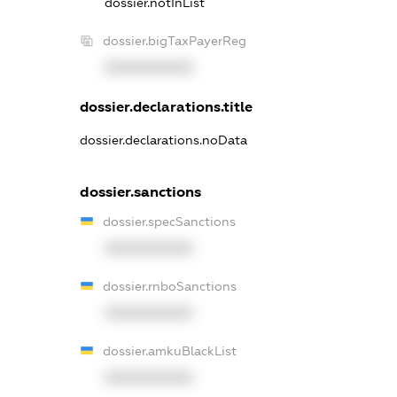
dossier.notInList
dossier.bigTaxPayerReg
XXXXXXXXXX
dossier.declarations.title
dossier.declarations.noData
dossier.sanctions
dossier.specSanctions
XXXXXXXXXX
dossier.rnboSanctions
XXXXXXXXXX
dossier.amkuBlackList
XXXXXXXXXX