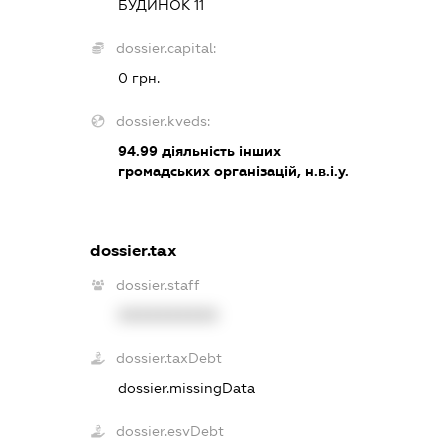
БУДИНОК 11
dossier.capital:
0 грн.
dossier.kveds:
94.99
діяльність інших
громадських організацій, н.в.і.у.
dossier.tax
dossier.staff
XXXXXXXXXX
dossier.taxDebt
dossier.missingData
dossier.esvDebt