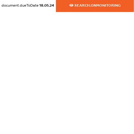
document.dueToDate
18.05.24
SEARCH.ONMONITORING
dossier.commercial_info.email
XXXXXXXXXX
dossier.commercial_info.website
XXXXXXXXXX
dossier.commercial_info.activity
XXXXXXXXXX
freemium.exampleText_1
freemium.exampleText_2
freemium.anonymousPerSearch2
FREEMIUM.DETAILS
FREEMIUM.REGISTER