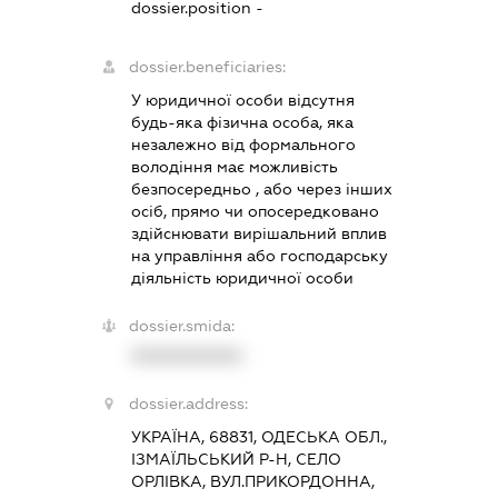
dossier.position -
dossier.beneficiaries:
У юридичної особи відсутня
будь-яка фізична особа, яка
незалежно від формального
володіння має можливість
безпосередньо , або через інших
осіб, прямо чи опосередковано
здійснювати вирішальний вплив
на управління або господарську
діяльність юридичної особи
dossier.smida:
XXXXXXXXXX
dossier.address:
УКРАЇНА, 68831, ОДЕСЬКА ОБЛ.,
ІЗМАЇЛЬСЬКИЙ Р-Н, СЕЛО
ОРЛІВКА, ВУЛ.ПРИКОРДОННА,