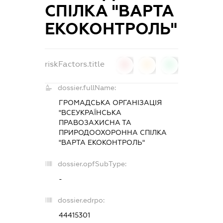
СПІЛКА "ВАРТА
ЕКОКОНТРОЛЬ"
riskFactors.title
0
0
0
dossier.fullName:
ГРОМАДСЬКА ОРГАНІЗАЦІЯ
"ВСЕУКРАЇНСЬКА
ПРАВОЗАХИСНА ТА
ПРИРОДООХОРОННА СПІЛКА
"ВАРТА ЕКОКОНТРОЛЬ"
dossier.opfSubType:
-
dossier.edrpo:
44415301