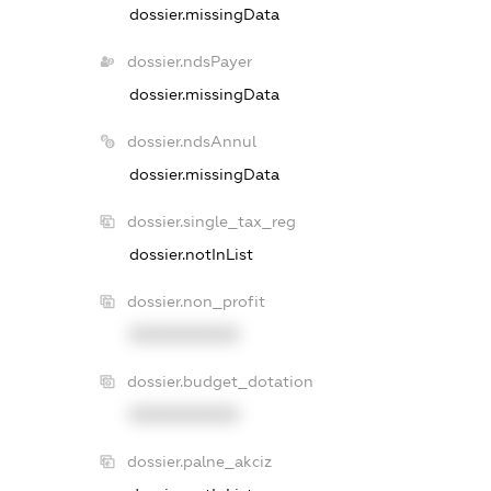
dossier.missingData
dossier.ndsPayer
dossier.missingData
dossier.ndsAnnul
dossier.missingData
dossier.single_tax_reg
dossier.notInList
dossier.non_profit
XXXXXXXXXX
dossier.budget_dotation
XXXXXXXXXX
dossier.palne_akciz