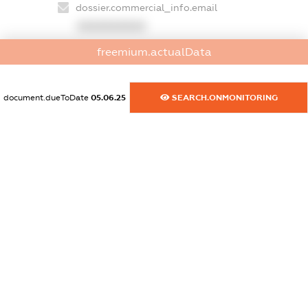
dossier.commercial_info.email
XXXXXXXXXX
freemium.actualData
dossier.commercial_info.website
XXXXXXXXXX
document.dueToDate
05.06.25
SEARCH.ONMONITORING
dossier.commercial_info.activity
XXXXXXXXXX
freemium.exampleText_1
freemium.exampleText_2
freemium.anonymousPerSearch2
FREEMIUM.DETAILS
FREEMIUM.REGISTER