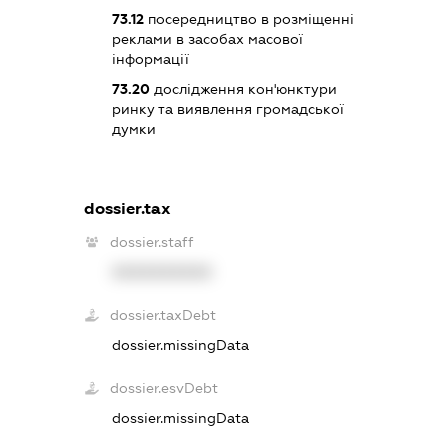
73.12
посередництво в розміщенні
реклами в засобах масової
інформації
73.20
дослідження кон'юнктури
ринку та виявлення громадської
думки
dossier.tax
dossier.staff
XXXXXXXXXX
dossier.taxDebt
dossier.missingData
dossier.esvDebt
dossier.missingData