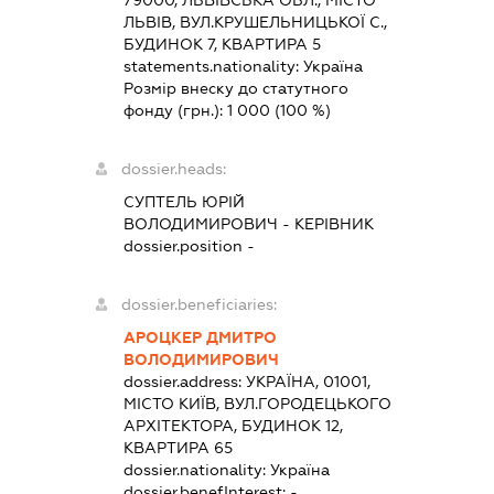
ЛЬВІВ, ВУЛ.КРУШЕЛЬНИЦЬКОЇ С.,
БУДИНОК 7, КВАРТИРА 5
statements.nationality:
Україна
Розмір внеску до статутного
фонду (грн.):
1 000
(100 %)
dossier.heads:
СУПТЕЛЬ ЮРІЙ
ВОЛОДИМИРОВИЧ
-
КЕРІВНИК
dossier.position -
dossier.beneficiaries:
АРОЦКЕР ДМИТРО
ВОЛОДИМИРОВИЧ
dossier.address:
УКРАЇНА, 01001,
МІСТО КИЇВ, ВУЛ.ГОРОДЕЦЬКОГО
АРХІТЕКТОРА, БУДИНОК 12,
КВАРТИРА 65
dossier.nationality:
Україна
dossier.benefInterest:
-