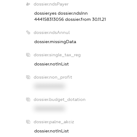
dossier.ndsPayer
dossier.yes
dossier.ndsInn
444158313056
dossier.from 30.11.21
dossier.ndsAnnul
dossier.missingData
dossier.single_tax_reg
dossier.notInList
dossier.non_profit
XXXXXXXXXX
dossier.budget_dotation
XXXXXXXXXX
dossier.palne_akciz
dossier.notInList