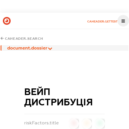
CAHEADER.GETTEST
CAHEADER.SEARCH
document.dossier
ВЕЙП
ДИСТРИБУЦІЯ
riskFactors.title
0
0
0