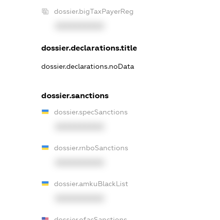
dossier.bigTaxPayerReg
XXXXXXXXXX
dossier.declarations.title
dossier.declarations.noData
dossier.sanctions
dossier.specSanctions
XXXXXXXXXX
dossier.rnboSanctions
XXXXXXXXXX
dossier.amkuBlackList
XXXXXXXXXX
dossier.ofacSanctions