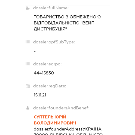
dossier.fullName:
ТОВАРИСТВО З ОБМЕЖЕНОЮ
ВІДПОВІДАЛЬНІСТЮ "ВЕЙП
ДИСТРИБУЦІЯ"
dossier.opfSubType:
-
dossier.edrpo:
44415830
dossier.regDate:
15.11.21
dossier.foundersAndBenef:
СУПТЕЛЬ ЮРІЙ
ВОЛОДИМИРОВИЧ
dossier.founderAddress
УКРАЇНА,
79000, ЛЬВІВСЬКА ОБЛ., МІСТО