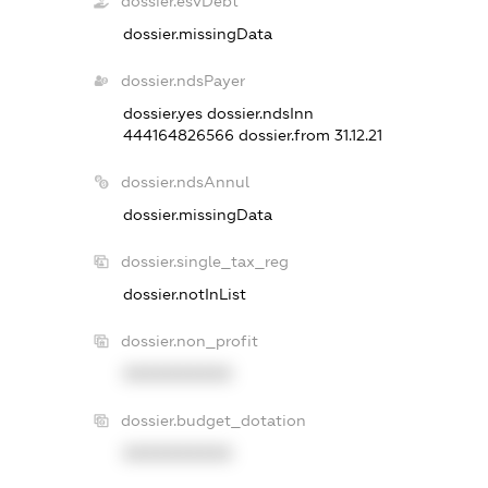
dossier.esvDebt
dossier.missingData
dossier.ndsPayer
dossier.yes
dossier.ndsInn
444164826566
dossier.from 31.12.21
dossier.ndsAnnul
dossier.missingData
dossier.single_tax_reg
dossier.notInList
dossier.non_profit
XXXXXXXXXX
dossier.budget_dotation
XXXXXXXXXX