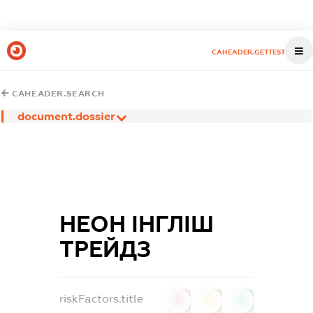
CAHEADER.GETTEST
CAHEADER.SEARCH
document.dossier
НЕОН ІНГЛІШ
ТРЕЙДЗ
riskFactors.title
0
0
0