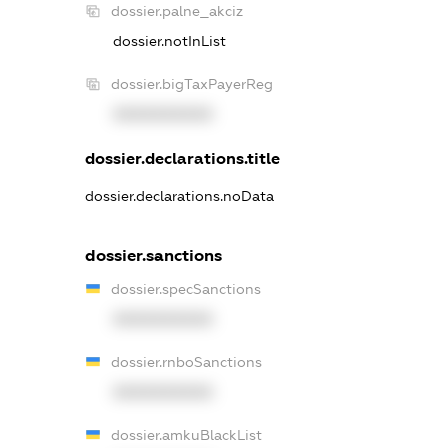
dossier.palne_akciz
dossier.notInList
dossier.bigTaxPayerReg
XXXXXXXXXX
dossier.declarations.title
dossier.declarations.noData
dossier.sanctions
dossier.specSanctions
XXXXXXXXXX
dossier.rnboSanctions
XXXXXXXXXX
dossier.amkuBlackList