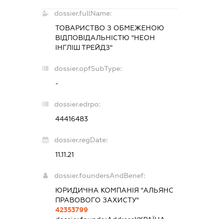
dossier.fullName:
ТОВАРИСТВО З ОБМЕЖЕНОЮ
ВІДПОВІДАЛЬНІСТЮ "НЕОН
ІНГЛІШ ТРЕЙДЗ"
dossier.opfSubType:
-
dossier.edrpo:
44416483
dossier.regDate:
11.11.21
dossier.foundersAndBenef:
ЮРИДИЧНА КОМПАНІЯ "АЛЬЯНС
ПРАВОВОГО ЗАХИСТУ"
42353799