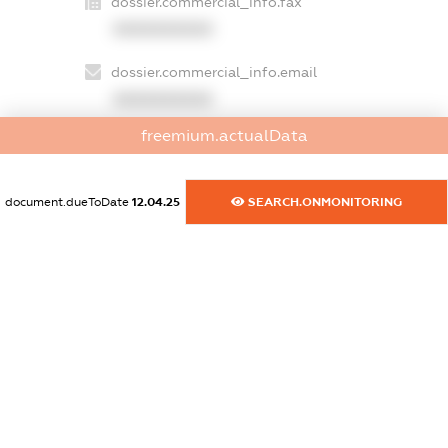
dossier.commercial_info.fax
XXXXXXXXXX
dossier.commercial_info.email
XXXXXXXXXX
freemium.actualData
dossier.commercial_info.website
XXXXXXXXXX
document.dueToDate
12.04.25
SEARCH.ONMONITORING
dossier.commercial_info.activity
XXXXXXXXXX
freemium.exampleText_1
freemium.exampleText_2
freemium.anonymousPerSearch2
FREEMIUM.DETAILS
FREEMIUM.REGISTER