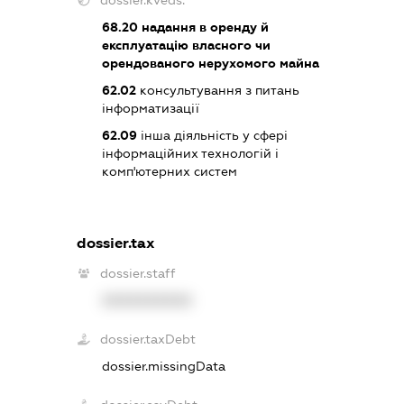
dossier.kveds:
68.20
надання в оренду й
експлуатацію власного чи
орендованого нерухомого майна
62.02
консультування з питань
інформатизації
62.09
інша діяльність у сфері
інформаційних технологій і
комп'ютерних систем
dossier.tax
dossier.staff
XXXXXXXXXX
dossier.taxDebt
dossier.missingData