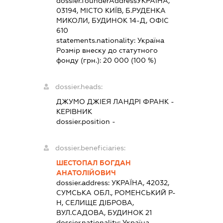
dossier.founderAddress
УКРАЇНА,
03194, МІСТО КИЇВ, Б.РУДЕНКА
МИКОЛИ, БУДИНОК 14-Д, ОФІС
610
statements.nationality:
Україна
Розмір внеску до статутного
фонду (грн.):
20 000
(100 %)
dossier.heads:
ДЖУМО ДЖІЕЯ ЛАНДРІ ФРАНК
-
КЕРІВНИК
dossier.position -
dossier.beneficiaries:
ШЕСТОПАЛ БОГДАН
АНАТОЛІЙОВИЧ
dossier.address:
УКРАЇНА, 42032,
СУМСЬКА ОБЛ., РОМЕНСЬКИЙ Р-
Н, СЕЛИЩЕ ДІБРОВА,
ВУЛ.САДОВА, БУДИНОК 21
dossier.nationality:
Україна