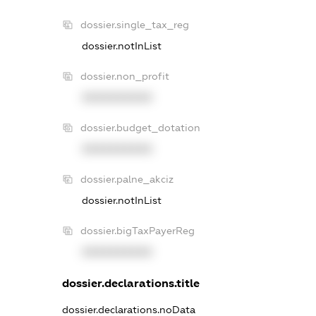
dossier.single_tax_reg
dossier.notInList
dossier.non_profit
XXXXXXXXXX
dossier.budget_dotation
XXXXXXXXXX
dossier.palne_akciz
dossier.notInList
dossier.bigTaxPayerReg
XXXXXXXXXX
dossier.declarations.title
dossier.declarations.noData