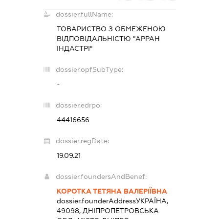
dossier.fullName:
ТОВАРИСТВО З ОБМЕЖЕНОЮ
ВІДПОВІДАЛЬНІСТЮ "АРРАН
ІНДАСТРІ"
dossier.opfSubType:
-
dossier.edrpo:
44416656
dossier.regDate:
19.09.21
dossier.foundersAndBenef:
КОРОТКА ТЕТЯНА ВАЛЕРІЇВНА
dossier.founderAddress
УКРАЇНА,
49098, ДНІПРОПЕТРОВСЬКА