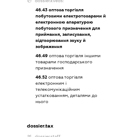
dossier.kveds:
46.43
оптова торгівля
побутовими електротоварами й
електронною апаратурою
побутового призначення для
приймання, записування,
відтворювання звуку й
зображення
46.49
оптова торгівля іншими
товарами господарського
призначення
46.52
оптова торгівля
електронним і
телекомунікаційним
устаткованням, деталями до
нього
dossier.tax
dossier.staff