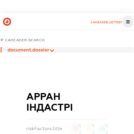
CAHEADER.GETTEST
CAHEADER.SEARCH
document.dossier
АРРАН
ІНДАСТРІ
riskFactors.title
0
0
0