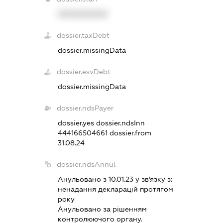
XXXXXXXXXX
dossier.taxDebt
dossier.missingData
dossier.esvDebt
dossier.missingData
dossier.ndsPayer
dossier.yes
dossier.ndsInn
444166504661
dossier.from
31.08.24
dossier.ndsAnnul
Анульовано з 10.01.23 у зв'язку з:
ненадання декларацiй протягом
року
Анульовано за рiшенням
контролюючого органу.