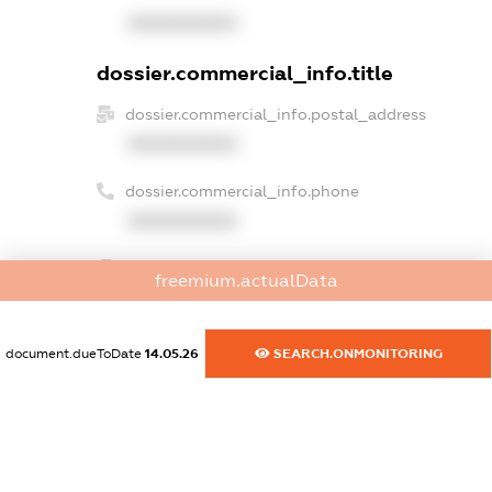
XXXXXXXXXX
dossier.commercial_info.title
dossier.commercial_info.postal_address
XXXXXXXXXX
dossier.commercial_info.phone
XXXXXXXXXX
dossier.commercial_info.fax
freemium.actualData
XXXXXXXXXX
dossier.commercial_info.email
document.dueToDate
14.05.26
SEARCH.ONMONITORING
XXXXXXXXXX
dossier.commercial_info.website
XXXXXXXXXX