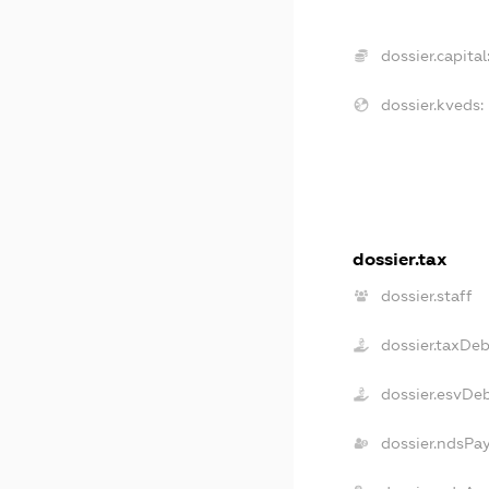
dossier.capital
dossier.kveds:
dossier.tax
dossier.staff
dossier.taxDe
dossier.esvDe
dossier.ndsPa