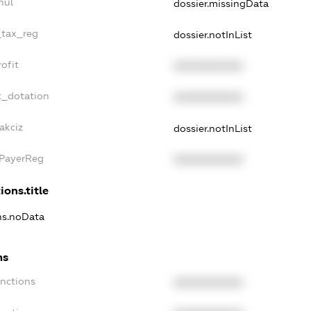
nul
dossier.missingData
_tax_reg
dossier.notInList
ofit
XXXXXXXXXX
t_dotation
XXXXXXXXXX
akciz
dossier.notInList
xPayerReg
XXXXXXXXXX
ions.title
ons.noData
ns
anctions
XXXXXXXXXX