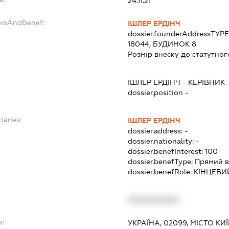
24.11.21
ersAndBenef:
ІШЛЕР ЕРДІНЧ
dossier.founderAddress
ТУРЕ
18044, БУДИНОК 8
Розмір внеску до статутног
ІШЛЕР ЕРДІНЧ
-
КЕРІВНИК
dossier.position -
iaries:
ІШЛЕР ЕРДІНЧ
dossier.address:
-
dossier.nationality:
-
dossier.benefInterest:
100
dossier.benefType:
Прямий в
dossier.benefRole:
КІНЦЕВИ
XXXXXXXXXX
s:
УКРАЇНА, 02099, МІСТО К