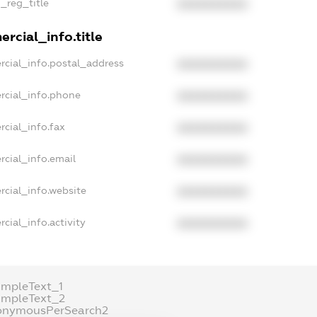
n_reg_title
XXXXXXXXXX
rcial_info.title
rcial_info.postal_address
XXXXXXXXXX
rcial_info.phone
XXXXXXXXXX
rcial_info.fax
XXXXXXXXXX
rcial_info.email
XXXXXXXXXX
rcial_info.website
XXXXXXXXXX
cial_info.activity
XXXXXXXXXX
ampleText_1
ampleText_2
onymousPerSearch2