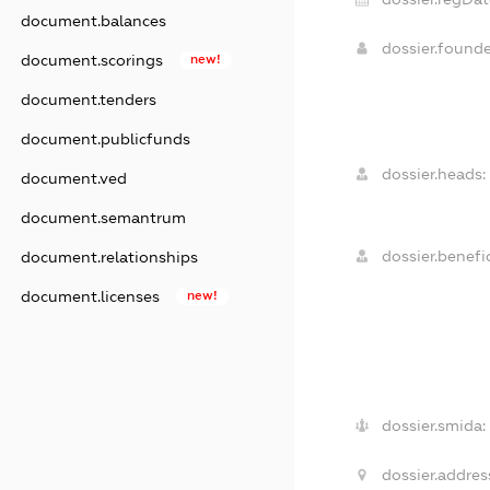
document.balances
dossier.found
document.scorings
new!
document.tenders
document.publicfunds
dossier.heads:
document.ved
document.semantrum
dossier.benefic
document.relationships
document.licenses
new!
dossier.smida:
dossier.addres