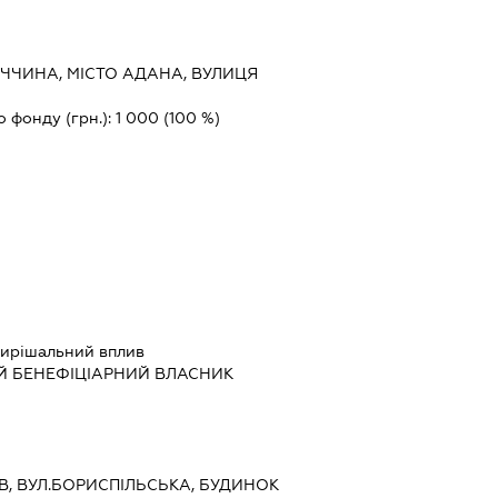
ЧЧИНА, МІСТО АДАНА, ВУЛИЦЯ
о фонду (грн.):
1 000
(100 %)
ирішальний вплив
Й БЕНЕФІЦІАРНИЙ ВЛАСНИК
ИЇВ, ВУЛ.БОРИСПІЛЬСЬКА, БУДИНОК