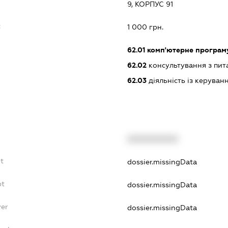
9, КОРПУС 91
:
1 000 грн.
62.01
комп'ютерне програм
62.02
консультування з пит
62.03
діяльність із керува
XXXXXXXXXX
bt
dossier.missingData
bt
dossier.missingData
yer
dossier.missingData