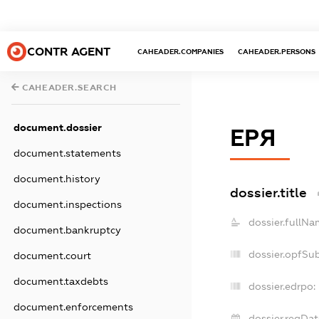
CONTR AGENT
CAHEADER.COMPANIES
CAHEADER.PERSONS
CAHEADER.SEARCH
document.dossier
ЕРЯ
document.statements
document.history
dossier.title
document.inspections
dossier.fullNa
document.bankruptcy
dossier.opfSu
document.court
document.taxdebts
dossier.edrpo:
document.enforcements
dossier.regDat