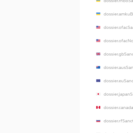
dossier.rnboS
dossier.amkuB
dossier.ofacS
dossier.ofac
dossier.gbSan
dossier.ausSa
dossier.euSan
dossier.japan
dossier.canad
dossier.rfSanc