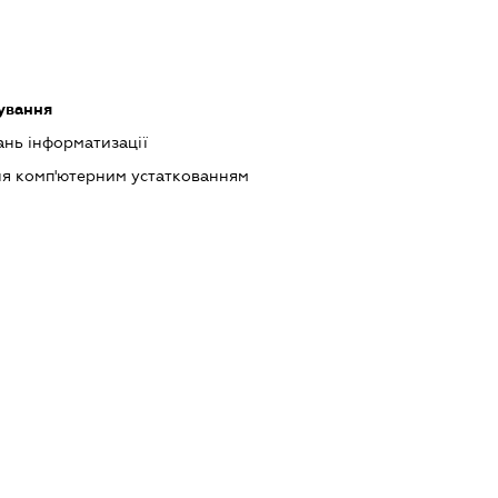
ування
ань інформатизації
ння комп'ютерним устаткованням