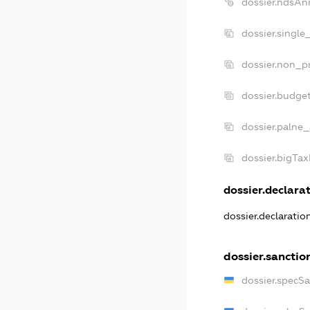
dossier.ndsAn
dossier.single
dossier.non_pr
dossier.budge
dossier.palne_
dossier.bigTa
dossier.declarat
dossier.declarati
dossier.sanctio
dossier.specS