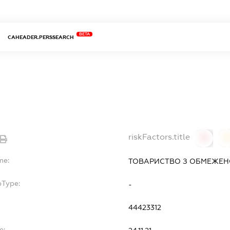
BETA
CAHEADER.PERSSEARCH
riskFactors.title
0
0
me:
ТОВАРИСТВО З ОБМЕЖЕНО
bType:
-
44423312
e: