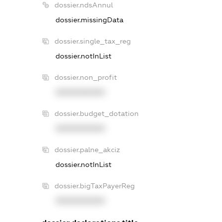
dossier.ndsAnnul
dossier.missingData
dossier.single_tax_reg
dossier.notInList
dossier.non_profit
XXXXXXXXXX
dossier.budget_dotation
XXXXXXXXXX
dossier.palne_akciz
dossier.notInList
dossier.bigTaxPayerReg
XXXXXXXXXX