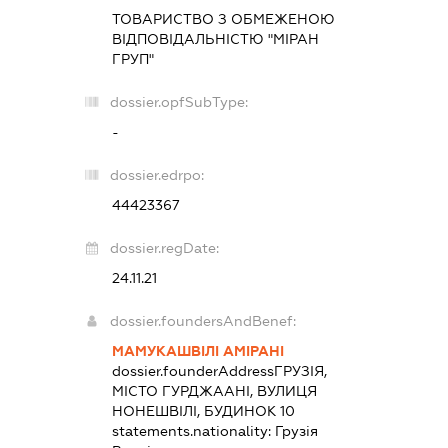
ТОВАРИСТВО З ОБМЕЖЕНОЮ
ВІДПОВІДАЛЬНІСТЮ "МІРАН
ГРУП"
dossier.opfSubType:
-
dossier.edrpo:
44423367
dossier.regDate:
24.11.21
dossier.foundersAndBenef:
МАМУКАШВІЛІ АМІРАНІ
dossier.founderAddress
ГРУЗІЯ,
МІСТО ГУРДЖААНІ, ВУЛИЦЯ
НОНЕШВІЛІ, БУДИНОК 10
statements.nationality:
Грузія