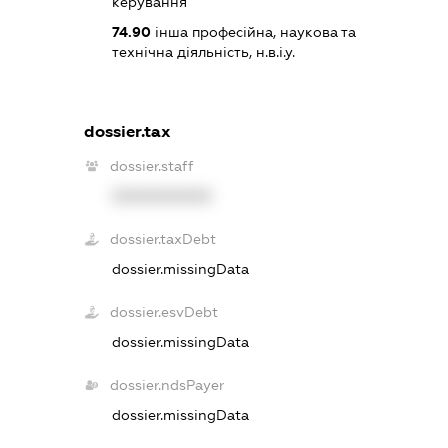
керування
74.90
інша професійна, наукова та
технічна діяльність, н.в.і.у.
dossier.tax
dossier.staff
XXXXXXXXXX
dossier.taxDebt
dossier.missingData
dossier.esvDebt
dossier.missingData
dossier.ndsPayer
dossier.missingData