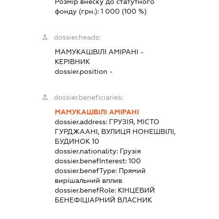
Розмір внеску до статутного
фонду (грн.):
1 000
(100 %)
dossier.heads:
МАМУКАШВІЛІ АМІРАНІ
-
КЕРІВНИК
dossier.position -
dossier.beneficiaries:
МАМУКАШВІЛІ АМІРАНІ
dossier.address:
ГРУЗІЯ, МІСТО
ГУРДЖААНІ, ВУЛИЦЯ НОНЕШВІЛІ,
БУДИНОК 10
dossier.nationality:
Грузія
dossier.benefInterest:
100
dossier.benefType:
Прямий
вирішальний вплив
dossier.benefRole:
КІНЦЕВИЙ
БЕНЕФІЦІАРНИЙ ВЛАСНИК