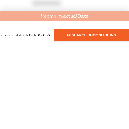
XXXXXXXXXX
dossier.commercial_info.activity
freemium.actualData
XXXXXXXXXX
document.dueToDate
05.05.25
SEARCH.ONMONITORING
freemium.exampleText_1
freemium.exampleText_2
freemium.anonymousPerSearch2
FREEMIUM.DETAILS
FREEMIUM.REGISTER