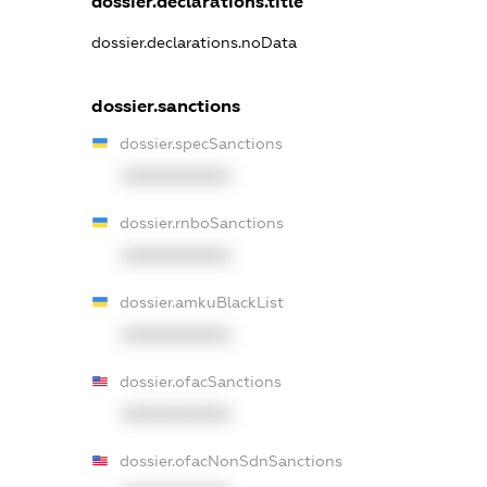
dossier.declarations.title
dossier.declarations.noData
dossier.sanctions
dossier.specSanctions
XXXXXXXXXX
dossier.rnboSanctions
XXXXXXXXXX
dossier.amkuBlackList
XXXXXXXXXX
dossier.ofacSanctions
XXXXXXXXXX
dossier.ofacNonSdnSanctions