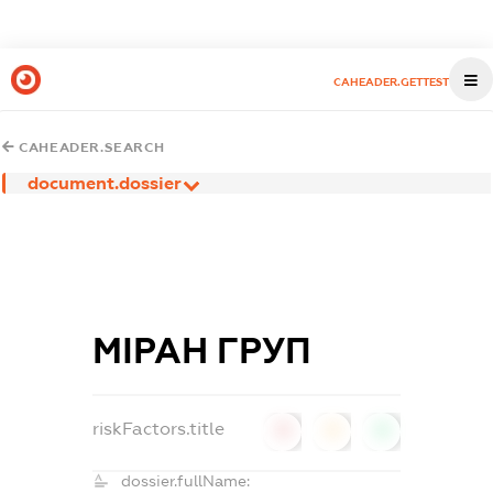
CAHEADER.GETTEST
CAHEADER.SEARCH
document.dossier
МІРАН ГРУП
riskFactors.title
0
0
0
dossier.fullName: