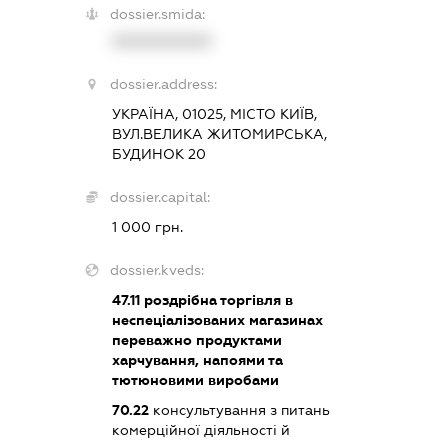
dossier.smida:
XXXXXXXXXX
dossier.address:
УКРАЇНА, 01025, МІСТО КИЇВ,
ВУЛ.ВЕЛИКА ЖИТОМИРСЬКА,
БУДИНОК 20
dossier.capital:
1 000 грн.
dossier.kveds:
47.11
роздрібна торгівля в
неспеціалізованих магазинах
переважно продуктами
харчування, напоями та
тютюновими виробами
70.22
консультування з питань
комерційної діяльності й