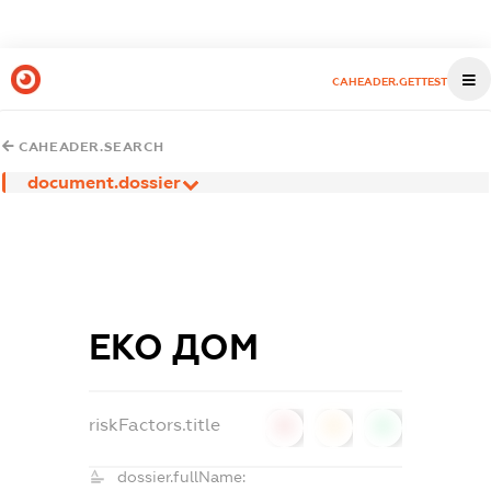
CAHEADER.GETTEST
CAHEADER.SEARCH
document.dossier
ЕКО ДОМ
riskFactors.title
0
0
0
dossier.fullName: