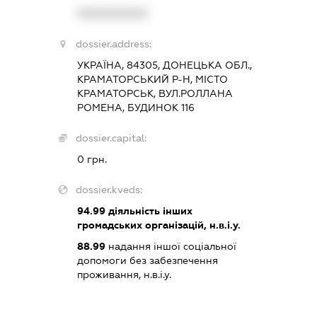
XXXXXXXXXX
dossier.address:
УКРАЇНА, 84305, ДОНЕЦЬКА ОБЛ.,
КРАМАТОРСЬКИЙ Р-Н, МІСТО
КРАМАТОРСЬК, ВУЛ.РОЛЛАНА
РОМЕНА, БУДИНОК 116
dossier.capital:
0 грн.
dossier.kveds:
94.99
діяльність інших
громадських організацій, н.в.і.у.
88.99
надання іншої соціальної
допомоги без забезпечення
проживання, н.в.і.у.