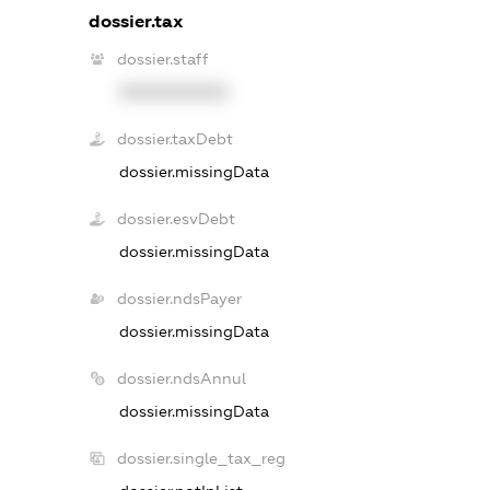
dossier.tax
dossier.staff
XXXXXXXXXX
dossier.taxDebt
dossier.missingData
dossier.esvDebt
dossier.missingData
dossier.ndsPayer
dossier.missingData
dossier.ndsAnnul
dossier.missingData
dossier.single_tax_reg