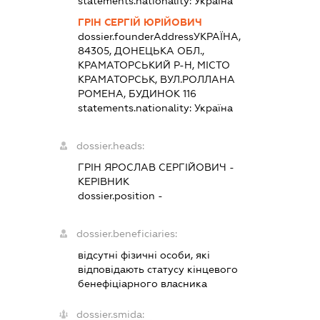
statements.nationality:
Україна
ГРІН СЕРГІЙ ЮРІЙОВИЧ
dossier.founderAddress
УКРАЇНА,
84305, ДОНЕЦЬКА ОБЛ.,
КРАМАТОРСЬКИЙ Р-Н, МІСТО
КРАМАТОРСЬК, ВУЛ.РОЛЛАНА
РОМЕНА, БУДИНОК 116
statements.nationality:
Україна
dossier.heads:
ГРІН ЯРОСЛАВ СЕРГІЙОВИЧ
-
КЕРІВНИК
dossier.position -
dossier.beneficiaries:
відсутні фізичні особи, які
відповідають статусу кінцевого
бенефіціарного власника
dossier.smida: