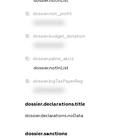
dossier.notInList
dossier.non_profit
XXXXXXXXXX
dossier.budget_dotation
XXXXXXXXXX
dossier.palne_akciz
dossier.notInList
dossier.bigTaxPayerReg
XXXXXXXXXX
dossier.declarations.title
dossier.declarations.noData
dossier.sanctions