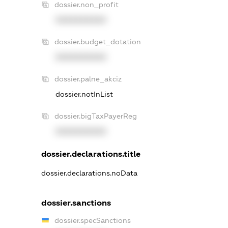
dossier.non_profit
XXXXXXXXXX
dossier.budget_dotation
XXXXXXXXXX
dossier.palne_akciz
dossier.notInList
dossier.bigTaxPayerReg
XXXXXXXXXX
dossier.declarations.title
dossier.declarations.noData
dossier.sanctions
dossier.specSanctions