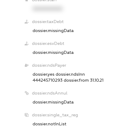
XXXXXXXXXX
dossier.taxDebt
dossier.missingData
dossier.esvDebt
dossier.missingData
dossier.ndsPayer
dossier.yes
dossier.ndsInn
444245710293
dossier.from 31.10.21
dossier.ndsAnnul
dossier.missingData
dossier.single_tax_reg
dossier.notInList