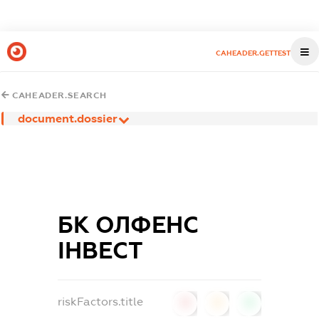
CAHEADER.GETTEST
CAHEADER.SEARCH
document.dossier
БК ОЛФЕНС
ІНВЕСТ
riskFactors.title
0
0
0