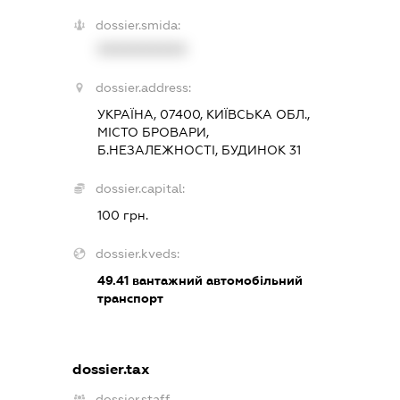
dossier.smida:
XXXXXXXXXX
dossier.address:
УКРАЇНА, 07400, КИЇВСЬКА ОБЛ.,
МІСТО БРОВАРИ,
Б.НЕЗАЛЕЖНОСТІ, БУДИНОК 31
dossier.capital:
100 грн.
dossier.kveds:
49.41
вантажний автомобільний
транспорт
dossier.tax
dossier.staff