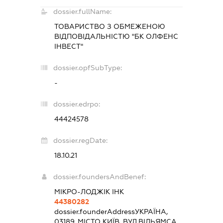
dossier.fullName:
ТОВАРИСТВО З ОБМЕЖЕНОЮ
ВІДПОВІДАЛЬНІСТЮ "БК ОЛФЕНС
ІНВЕСТ"
dossier.opfSubType:
-
dossier.edrpo:
44424578
dossier.regDate:
18.10.21
dossier.foundersAndBenef:
МІКРО-ЛОДЖІК ІНК
44380282
dossier.founderAddress
УКРАЇНА,
03189, МІСТО КИЇВ, ВУЛ.ВІЛЬЯМСА