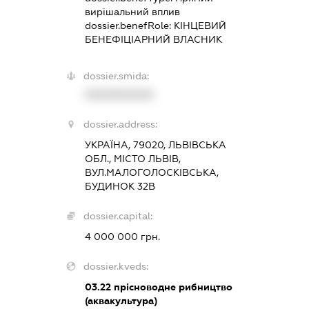
вирішальний вплив
dossier.benefRole:
КІНЦЕВИЙ
БЕНЕФІЦІАРНИЙ ВЛАСНИК
dossier.smida:
XXXXXXXXXX
dossier.address:
УКРАЇНА, 79020, ЛЬВІВСЬКА
ОБЛ., МІСТО ЛЬВІВ,
ВУЛ.МАЛОГОЛОСКІВСЬКА,
БУДИНОК 32В
dossier.capital:
4 000 000 грн.
dossier.kveds:
03.22
прісноводне рибництво
(аквакультура)