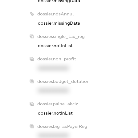
dossier.missingData
dossier.ndsAnnul
dossier.missingData
dossier.single_tax_reg
dossier.notInList
dossier.non_profit
XXXXXXXXXX
dossier.budget_dotation
XXXXXXXXXX
dossier.palne_akciz
dossier.notInList
dossier.bigTaxPayerReg
XXXXXXXXXX