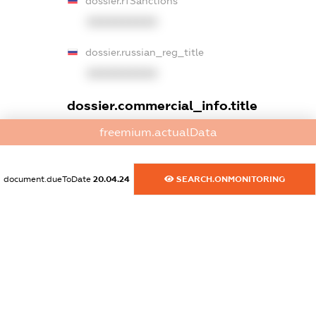
dossier.rfSanctions
XXXXXXXXXX
dossier.russian_reg_title
XXXXXXXXXX
dossier.commercial_info.title
freemium.actualData
dossier.commercial_info.postal_address
XXXXXXXXXX
document.dueToDate
20.04.24
SEARCH.ONMONITORING
dossier.commercial_info.phone
XXXXXXXXXX
dossier.commercial_info.fax
XXXXXXXXXX
dossier.commercial_info.email
XXXXXXXXXX