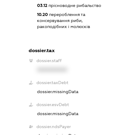
03.12
прісноводне рибальство
10.20
перероблення та
консервування риби,
ракоподібних і молюсків
dossier.tax
dossier.staff
XXXXXXXXXX
dossier.taxDebt
dossier.missingData
dossier.esvDebt
dossier.missingData
dossier.ndsPayer