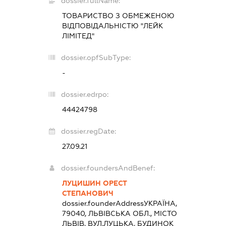
dossier.fullName:
ТОВАРИСТВО З ОБМЕЖЕНОЮ
ВІДПОВІДАЛЬНІСТЮ "ЛЕЙК
ЛІМІТЕД"
dossier.opfSubType:
-
dossier.edrpo:
44424798
dossier.regDate:
27.09.21
dossier.foundersAndBenef:
ЛУЦИШИН ОРЕСТ
СТЕПАНОВИЧ
dossier.founderAddress
УКРАЇНА,
79040, ЛЬВІВСЬКА ОБЛ., МІСТО
ЛЬВІВ, ВУЛ.ЛУЦЬКА, БУДИНОК