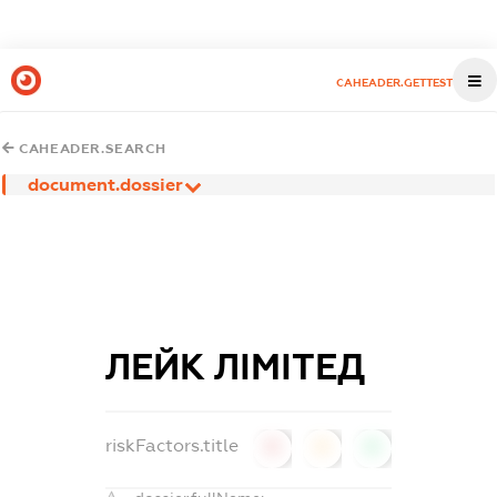
CAHEADER.GETTEST
CAHEADER.SEARCH
document.dossier
ЛЕЙК ЛІМІТЕД
riskFactors.title
0
0
0