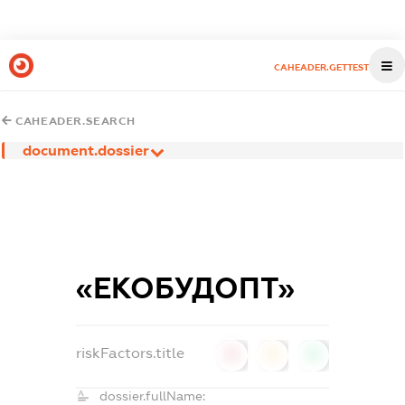
CAHEADER.GETTEST
CAHEADER.SEARCH
document.dossier
«ЕКОБУДОПТ»
riskFactors.title
0
0
0
dossier.fullName: