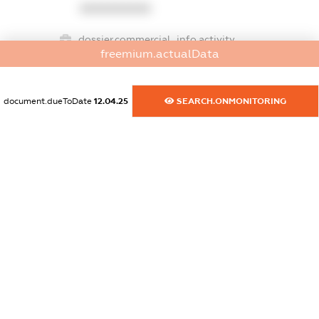
XXXXXXXXXX
dossier.commercial_info.activity
freemium.actualData
XXXXXXXXXX
document.dueToDate
12.04.25
SEARCH.ONMONITORING
freemium.exampleText_1
freemium.exampleText_2
freemium.anonymousPerSearch2
FREEMIUM.DETAILS
FREEMIUM.REGISTER