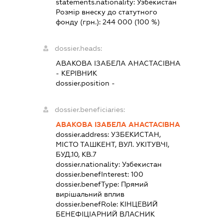
statements.nationality:
Узбекистан
Розмір внеску до статутного
фонду (грн.):
244 000
(100 %)
dossier.heads:
АВАКОВА ІЗАБЕЛА АНАСТАСІВНА
-
КЕРІВНИК
dossier.position -
dossier.beneficiaries:
АВАКОВА ІЗАБЕЛА АНАСТАСІВНА
dossier.address:
УЗБЕКИСТАН,
МІСТО ТАШКЕНТ, ВУЛ. УКІТУВЧІ,
БУД.10, КВ.7
dossier.nationality:
Узбекистан
dossier.benefInterest:
100
dossier.benefType:
Прямий
вирішальний вплив
dossier.benefRole:
КІНЦЕВИЙ
БЕНЕФІЦІАРНИЙ ВЛАСНИК