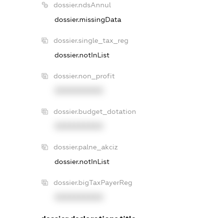
dossier.ndsAnnul
dossier.missingData
dossier.single_tax_reg
dossier.notInList
dossier.non_profit
XXXXXXXXXX
dossier.budget_dotation
XXXXXXXXXX
dossier.palne_akciz
dossier.notInList
dossier.bigTaxPayerReg
XXXXXXXXXX