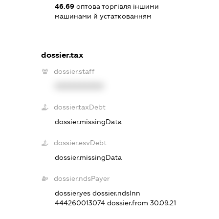
46.69
оптова торгівля іншими
машинами й устаткованням
dossier.tax
dossier.staff
XXXXXXXXXX
dossier.taxDebt
dossier.missingData
dossier.esvDebt
dossier.missingData
dossier.ndsPayer
dossier.yes
dossier.ndsInn
444260013074
dossier.from 30.09.21