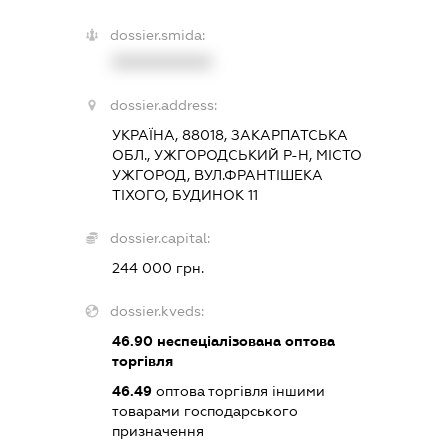
dossier.smida:
XXXXXXXXXX
dossier.address:
УКРАЇНА, 88018, ЗАКАРПАТСЬКА
ОБЛ., УЖГОРОДСЬКИЙ Р-Н, МІСТО
УЖГОРОД, ВУЛ.ФРАНТІШЕКА
ТІХОГО, БУДИНОК 11
dossier.capital:
244 000 грн.
dossier.kveds:
46.90
неспеціалізована оптова
торгівля
46.49
оптова торгівля іншими
товарами господарського
призначення