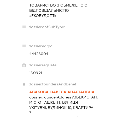
ТОВАРИСТВО З ОБМЕЖЕНОЮ
ВІДПОВІДАЛЬНІСТЮ
«ЕКОБУДОПТ»
dossier.opfSubType:
-
dossier.edrpo:
44426004
dossier.regDate:
15.09.21
dossier.foundersAndBenef:
АВАКОВА ІЗАБЕЛА АНАСТАСІВНА
dossier.founderAddress
УЗБЕКИСТАН,
МІСТО ТАШКЕНТ, ВУЛИЦЯ
УКІТУВЧІ, БУДИНОК 10, КВАРТИРА
7