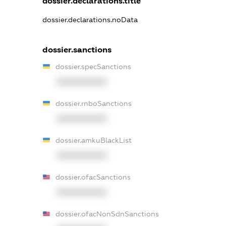
dossier.declarations.title
dossier.declarations.noData
dossier.sanctions
dossier.specSanctions
XXXXXXXXXX
dossier.rnboSanctions
XXXXXXXXXX
dossier.amkuBlackList
XXXXXXXXXX
dossier.ofacSanctions
XXXXXXXXXX
dossier.ofacNonSdnSanctions