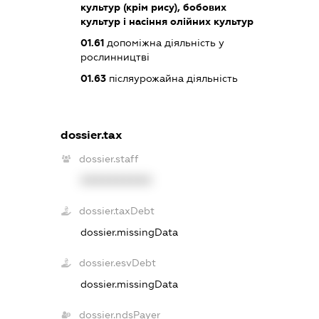
культур (крім рису), бобових
культур і насіння олійних культур
01.61
допоміжна діяльність у
рослинництві
01.63
післяурожайна діяльність
dossier.tax
dossier.staff
XXXXXXXXXX
dossier.taxDebt
dossier.missingData
dossier.esvDebt
dossier.missingData
dossier.ndsPayer