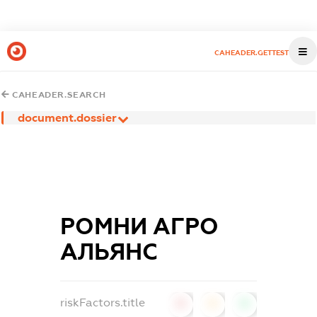
CAHEADER.GETTEST
CAHEADER.SEARCH
document.dossier
РОМНИ АГРО
АЛЬЯНС
riskFactors.title
0
0
0