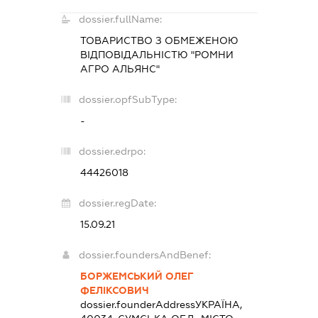
dossier.fullName:
ТОВАРИСТВО З ОБМЕЖЕНОЮ
ВІДПОВІДАЛЬНІСТЮ "РОМНИ
АГРО АЛЬЯНС"
dossier.opfSubType:
-
dossier.edrpo:
44426018
dossier.regDate:
15.09.21
dossier.foundersAndBenef:
БОРЖЕМСЬКИЙ ОЛЕГ
ФЕЛІКСОВИЧ
dossier.founderAddress
УКРАЇНА,