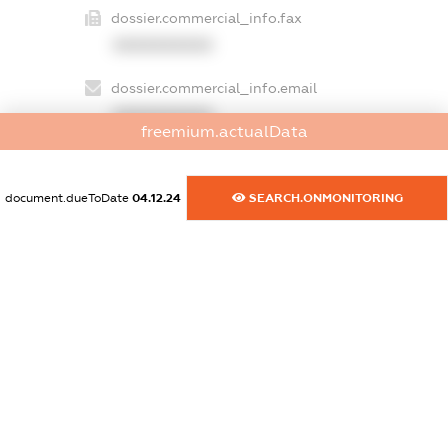
dossier.commercial_info.fax
XXXXXXXXXX
dossier.commercial_info.email
XXXXXXXXXX
freemium.actualData
dossier.commercial_info.website
XXXXXXXXXX
document.dueToDate
04.12.24
SEARCH.ONMONITORING
dossier.commercial_info.activity
XXXXXXXXXX
freemium.exampleText_1
freemium.exampleText_2
freemium.anonymousPerSearch2
FREEMIUM.DETAILS
FREEMIUM.REGISTER