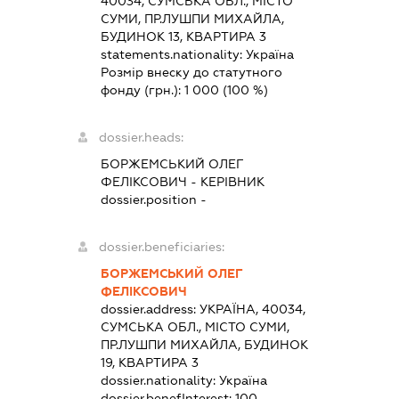
40034, СУМСЬКА ОБЛ., МІСТО
СУМИ, ПР.ЛУШПИ МИХАЙЛА,
БУДИНОК 13, КВАРТИРА 3
statements.nationality:
Україна
Розмір внеску до статутного
фонду (грн.):
1 000
(100 %)
dossier.heads:
БОРЖЕМСЬКИЙ ОЛЕГ
ФЕЛІКСОВИЧ
-
КЕРІВНИК
dossier.position -
dossier.beneficiaries:
БОРЖЕМСЬКИЙ ОЛЕГ
ФЕЛІКСОВИЧ
dossier.address:
УКРАЇНА, 40034,
СУМСЬКА ОБЛ., МІСТО СУМИ,
ПР.ЛУШПИ МИХАЙЛА, БУДИНОК
19, КВАРТИРА 3
dossier.nationality:
Україна
dossier.benefInterest:
100