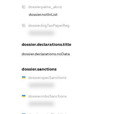
dossier.palne_akciz
dossier.notInList
dossier.bigTaxPayerReg
XXXXXXXXXX
dossier.declarations.title
dossier.declarations.noData
dossier.sanctions
dossier.specSanctions
XXXXXXXXXX
dossier.rnboSanctions
XXXXXXXXXX