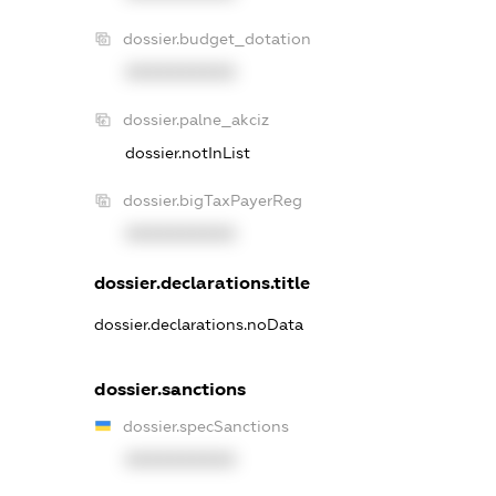
dossier.budget_dotation
XXXXXXXXXX
dossier.palne_akciz
dossier.notInList
dossier.bigTaxPayerReg
XXXXXXXXXX
dossier.declarations.title
dossier.declarations.noData
dossier.sanctions
dossier.specSanctions
XXXXXXXXXX