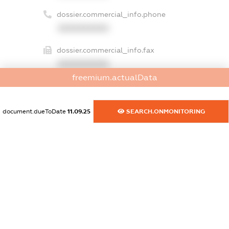
dossier.commercial_info.phone
XXXXXXXXXX
dossier.commercial_info.fax
XXXXXXXXXX
freemium.actualData
dossier.commercial_info.email
XXXXXXXXXX
document.dueToDate
11.09.25
SEARCH.ONMONITORING
dossier.commercial_info.website
XXXXXXXXXX
dossier.commercial_info.activity
XXXXXXXXXX
freemium.exampleText_1
freemium.exampleText_2