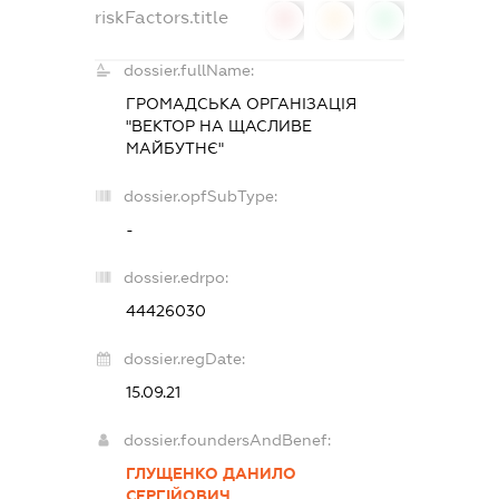
riskFactors.title
0
0
0
dossier.fullName:
ГРОМАДСЬКА ОРГАНІЗАЦІЯ
"ВЕКТОР НА ЩАСЛИВЕ
МАЙБУТНЄ"
dossier.opfSubType:
-
dossier.edrpo:
44426030
dossier.regDate:
15.09.21
dossier.foundersAndBenef:
ГЛУЩЕНКО ДАНИЛО
СЕРГІЙОВИЧ